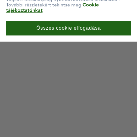
További részletekért tekintse meg
Minden jog fentartva © Szerencsejáték Zrt.
Cookie
tájékoztatónkat
Összes cookie elfogadása