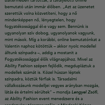
báltermében tartották, a tavalyelőtti online
bemutató után immár élőben. „Azt az üzenetet
szerettük volna közvetíteni, hogy a nő
mindenképpen nő, lényegtelen, hogy
fogyatékossággal él-e vagy sem. Bennünk is
ugyanolyan szív dobog, ugyanolyanok vagyunk,
mint mások. Míg a korábbi, online bemutatónkat a
Valentin naphoz kötöttük – akkor nyolc modellel
álltunk színpadra –, addig a mostanit a
Fogyatékossággal élők világnapjához. Mivel az
Ability Fashion szépen fejlődik, megdupláztuk a
modellek számát is. Közel húszan léptek
színpadra, köztük férfiak is. Társadalmi
vállalkozásunk modelljei vegyes arányban mozgás,
látás és értelmi sérültek” – mondja
Lengyel Zsófi
,
az Ability Fashion event menedzsere és a