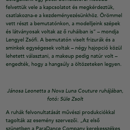
felvettük vele a kapcsolatot és megkérdeztük,
csatlakozna-e a kezdeményezésünkhöz. Örömmel
vett részt a bemutatónkon, a modelljeink szépek
és látványosak voltak az ő ruháiban is” – mondja
Lengyel Zsófi. A bemutatón viselt frizurák és a
sminkek egységesek voltak – négy hajopció közül
lehetett választani, a makeup pedig natúr volt –
engedték, hogy a hangsúly a öltözeteken legyen.
Jánosa Leonetta a Nova Luna Couture ruhájában,
fotó: Süle Zsolt
A ruhák felvonultatását művészi produkciókkal
tagolták az esemény szervezői. „Az első
szünetben a ParaDance Company kerekesszékes