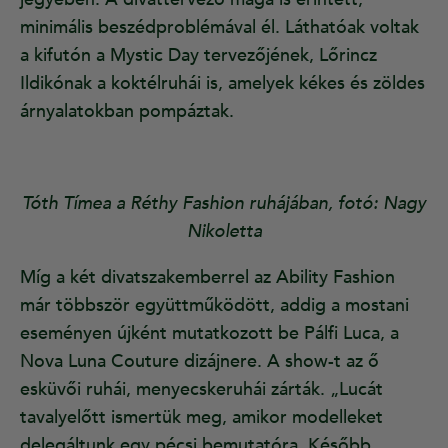
minimális beszédproblémával él. Láthatóak voltak
a kifutón a Mystic Day tervezőjének, Lőrincz
Ildikónak a koktélruhái is, amelyek kékes és zöldes
árnyalatokban pompáztak.
Tóth Tímea a Réthy Fashion ruhájában, fotó: Nagy
Nikoletta
Míg a két divatszakemberrel az Ability Fashion
már többször együttműködött, addig a mostani
eseményen újként mutatkozott be Pálfi Luca, a
Nova Luna Couture dizájnere. A show-t az ő
esküvői ruhái, menyecskeruhái zárták. „Lucát
tavalyelőtt ismertük meg, amikor modelleket
delegáltunk egy pécsi bemutatóra. Később