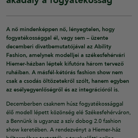
akadály a fogyatékosság
A nő mindenképpen nő, lényegtelen, hogy
fogyatékossággal él, vagy sem – üzente
decemberi divatbemutatójával az Ability
Fashion, amelynek modelljei a székesfehérvári
Hiemer-házban léptek kifutóra három tervező
ruháiban. A másfél-kétórás fashion show nem
csak a csodás öltözetekről szólt, hanem egyben
az esélyegyenlőségről és az integrációról is.
Decemberben csaknem húsz fogyatékossággal
élő modell lépett közönség elé Székesfehérváron,
a Bennünk is ugyanaz a szív dobog 2.0 fashion
show keretében. A rendezvényt a Hiemer-ház