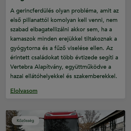
A gerincferdülés olyan probléma, amit az
első pillanattól komolyan kell venni, nem
szabad elbagatellizálni akkor sem, ha a
kamaszok minden erejükkel tiltakoznak a
gyógytorna és a fűző viselése ellen. Az
érintett családokat több évtizede segíti a
Vertebra Alapítvány, együttműködve a
hazai ellátóhelyekkel és szakemberekkel.
Elolvasom
Közösség