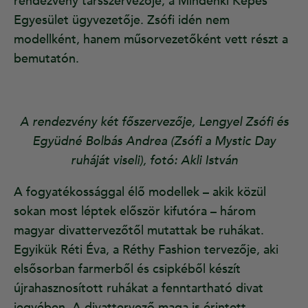
rendezvény társszervezője, a Mindenki Képes
Egyesület ügyvezetője. Zsófi idén nem
modellként, hanem műsorvezetőként vett részt a
bemutatón.
A rendezvény két főszervezője, Lengyel Zsófi és
Együdné Bolbás Andrea (Zsófi a Mystic Day
ruháját viseli), fotó: Akli István
A fogyatékossággal élő modellek – akik közül
sokan most léptek először kifutóra – három
magyar divattervezőtől mutattak be ruhákat.
Egyikük Réti Éva, a Réthy Fashion tervezője, aki
elsősorban farmerből és csipkéből készít
újrahasznosított ruhákat a fenntartható divat
jegyében. A divattervező maga is érintett,