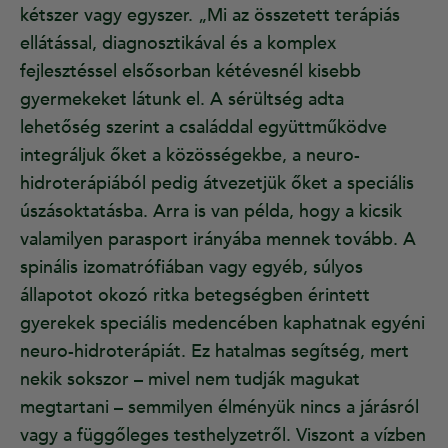
kétszer vagy egyszer. „Mi az összetett terápiás
ellátással, diagnosztikával és a komplex
fejlesztéssel elsősorban kétévesnél kisebb
gyermekeket látunk el. A sérültség adta
lehetőség szerint a családdal együttműködve
integráljuk őket a közösségekbe, a neuro-
hidroterápiából pedig átvezetjük őket a speciális
úszásoktatásba. Arra is van példa, hogy a kicsik
valamilyen parasport irányába mennek tovább. A
spinális izomatrófiában vagy egyéb, súlyos
állapotot okozó ritka betegségben érintett
gyerekek speciális medencében kaphatnak egyéni
neuro-hidroterápiát. Ez hatalmas segítség, mert
nekik sokszor – mivel nem tudják magukat
megtartani – semmilyen élményük nincs a járásról
vagy a függőleges testhelyzetről. Viszont a vízben