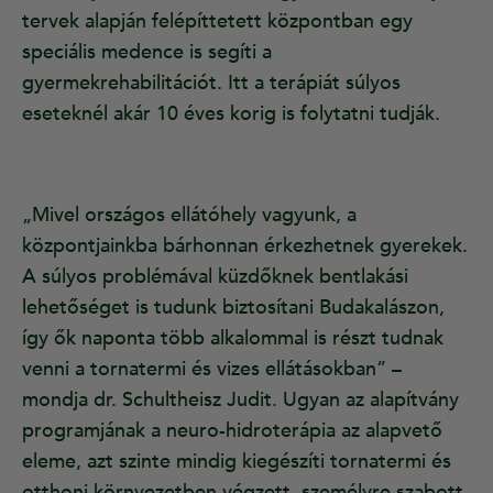
tervek alapján felépíttetett központban egy
speciális medence is segíti a
gyermekrehabilitációt. Itt a terápiát súlyos
eseteknél akár 10 éves korig is folytatni tudják.
„Mivel országos ellátóhely vagyunk, a
központjainkba bárhonnan érkezhetnek gyerekek.
A súlyos problémával küzdőknek bentlakási
lehetőséget is tudunk biztosítani Budakalászon,
így ők naponta több alkalommal is részt tudnak
venni a tornatermi és vizes ellátásokban” –
mondja dr. Schultheisz Judit. Ugyan az alapítvány
programjának a neuro-hidroterápia az alapvető
eleme, azt szinte mindig kiegészíti tornatermi és
otthoni környezetben végzett, személyre szabott