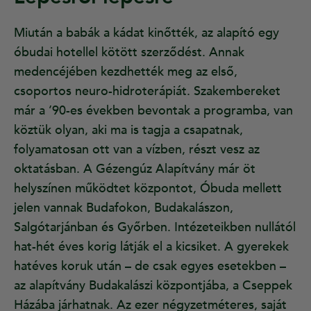
Miután a babák a kádat kinőtték, az alapító egy
óbudai hotellel kötött szerződést. Annak
medencéjében kezdhették meg az első,
csoportos neuro-hidroterápiát. Szakembereket
már a ’90-es években bevontak a programba, van
köztük olyan, aki ma is tagja a csapatnak,
folyamatosan ott van a vízben, részt vesz az
oktatásban. A Gézengúz Alapítvány már öt
helyszínen működtet központot, Óbuda mellett
jelen vannak Budafokon, Budakalászon,
Salgótarjánban és Győrben. Intézeteikben nullától
hat-hét éves korig látják el a kicsiket. A gyerekek
hatéves koruk után – de csak egyes esetekben –
az alapítvány Budakalászi központjába, a Cseppek
Házába járhatnak. Az ezer négyzetméteres, saját