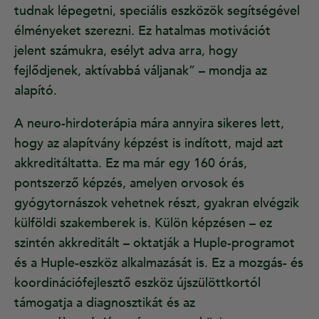
tudnak lépegetni, speciális eszközök segítségével
élményeket szerezni. Ez hatalmas motivációt
jelent számukra, esélyt adva arra, hogy
fejlődjenek, aktívabbá váljanak” – mondja az
alapító.
A neuro-hirdoterápia mára annyira sikeres lett,
hogy az alapítvány képzést is indított, majd azt
akkreditáltatta. Ez ma már egy 160 órás,
pontszerző képzés, amelyen orvosok és
gyógytornászok vehetnek részt, gyakran elvégzik
külföldi szakemberek is. Külön képzésen – ez
szintén akkreditált – oktatják a Huple-programot
és a Huple-eszköz alkalmazását is. Ez a mozgás- és
koordinációfejlesztő eszköz újszülöttkortól
támogatja a diagnosztikát és az