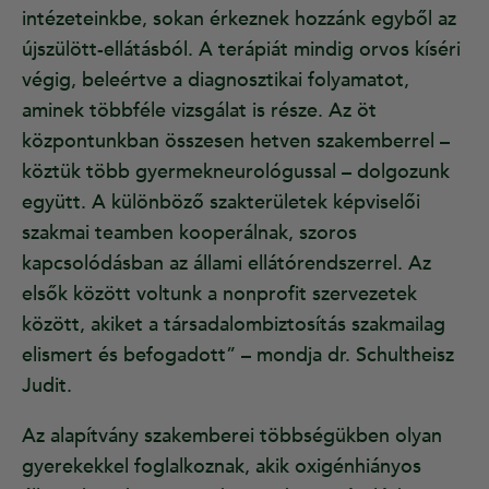
intézeteinkbe, sokan érkeznek hozzánk egyből az
újszülött-ellátásból. A terápiát mindig orvos kíséri
végig, beleértve a diagnosztikai folyamatot,
aminek többféle vizsgálat is része. Az öt
központunkban összesen hetven szakemberrel –
köztük több gyermekneurológussal – dolgozunk
együtt. A különböző szakterületek képviselői
szakmai teamben kooperálnak, szoros
kapcsolódásban az állami ellátórendszerrel. Az
elsők között voltunk a nonprofit szervezetek
között, akiket a társadalombiztosítás szakmailag
elismert és befogadott” – mondja dr. Schultheisz
Judit.
Az alapítvány szakemberei többségükben olyan
gyerekekkel foglalkoznak, akik oxigénhiányos