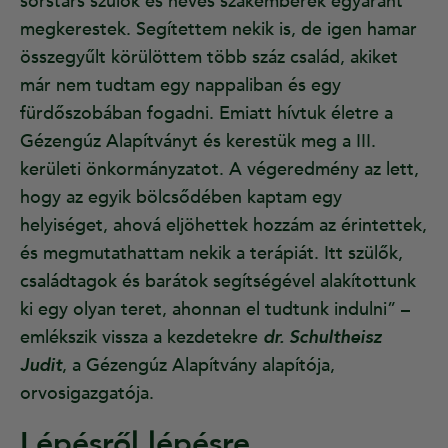
sorstárs szülők és neves szakemberek egyaránt
megkerestek. Segítettem nekik is, de igen hamar
összegyűlt körülöttem több száz család, akiket
már nem tudtam egy nappaliban és egy
fürdőszobában fogadni. Emiatt hívtuk életre a
Gézengúz Alapítványt és kerestük meg a III.
kerületi önkormányzatot. A végeredmény az lett,
hogy az egyik bölcsődében kaptam egy
helyiséget, ahová eljöhettek hozzám az érintettek,
és megmutathattam nekik a terápiát. Itt szülők,
családtagok és barátok segítségével alakítottunk
ki egy olyan teret, ahonnan el tudtunk indulni” –
emlékszik vissza a kezdetekre
dr. Schultheisz
Judit
, a Gézengúz Alapítvány alapítója,
orvosigazgatója.
Lépésről lépésre