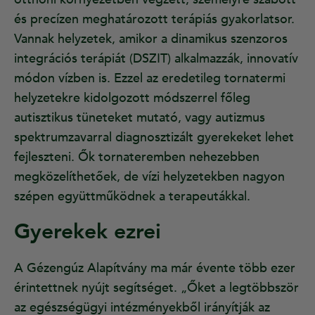
és precízen meghatározott terápiás gyakorlatsor.
Vannak helyzetek, amikor a dinamikus szenzoros
integrációs terápiát (DSZIT) alkalmazzák, innovatív
módon vízben is. Ezzel az eredetileg tornatermi
helyzetekre kidolgozott módszerrel főleg
autisztikus tüneteket mutató, vagy autizmus
spektrumzavarral diagnosztizált gyerekeket lehet
fejleszteni. Ők tornateremben nehezebben
megközelíthetőek, de vízi helyzetekben nagyon
szépen együttműködnek a terapeutákkal.
Gyerekek ezrei
A Gézengúz Alapítvány ma már évente több ezer
érintettnek nyújt segítséget. „Őket a legtöbbször
az egészségügyi intézményekből irányítják az