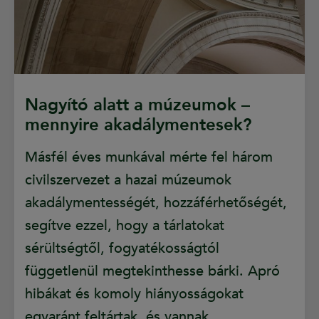
Nagyító alatt a múzeumok –
mennyire akadálymentesek?
Másfél éves munkával mérte fel három
civilszervezet a hazai múzeumok
akadálymentességét, hozzáférhetőségét,
segítve ezzel, hogy a tárlatokat
sérültségtől, fogyatékosságtól
függetlenül megtekinthesse bárki. Apró
hibákat és komoly hiányosságokat
egyaránt feltártak, és vannak