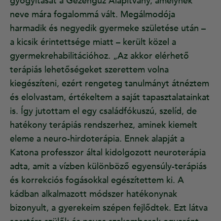
gyógyítását a Gézengúz Alapítvány, amelynek
neve mára fogalommá vált. Megálmodója
harmadik és negyedik gyermeke születése után –
a kicsik érintettsége miatt – került közel a
gyermekrehabilitációhoz. „Az akkor elérhető
terápiás lehetőségeket szerettem volna
kiegészíteni, ezért rengeteg tanulmányt átnéztem
és elolvastam, értékeltem a saját tapasztalatainkat
is. Így jutottam el egy családfókuszú, szelíd, de
hatékony terápiás rendszerhez, aminek kiemelt
eleme a neuro-hirdoterápia. Ennek alapját a
Katona professzor által kidolgozott neuroterápia
adta, amit a vízben különböző egyensúly-terápiás
és korrekciós fogásokkal egészítettem ki. A
kádban alkalmazott módszer hatékonynak
bizonyult, a gyerekeim szépen fejlődtek. Ezt látva