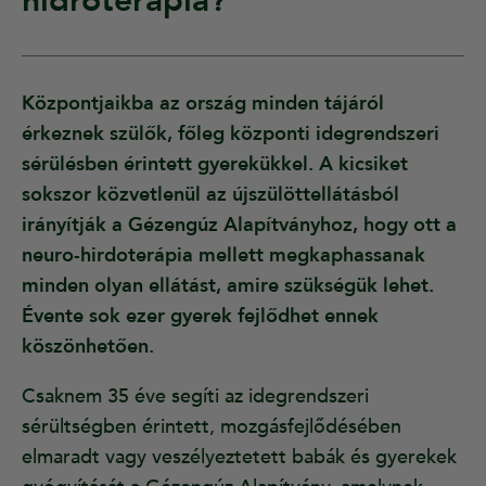
hidroterápia?
Központjaikba az ország minden tájáról
érkeznek szülők, főleg központi idegrendszeri
sérülésben érintett gyerekükkel. A kicsiket
sokszor közvetlenül az újszülöttellátásból
irányítják a Gézengúz Alapítványhoz, hogy ott a
neuro-hirdoterápia mellett megkaphassanak
minden olyan ellátást, amire szükségük lehet.
Évente sok ezer gyerek fejlődhet ennek
köszönhetően.
Csaknem 35 éve segíti az idegrendszeri
sérültségben érintett, mozgásfejlődésében
elmaradt vagy veszélyeztetett babák és gyerekek