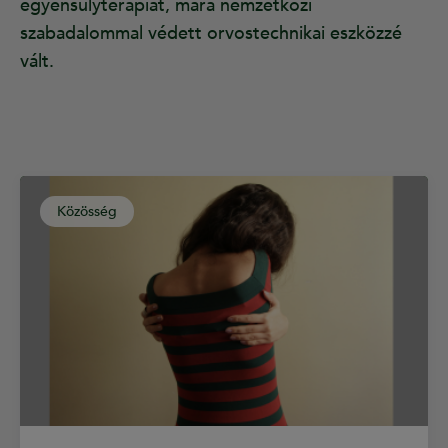
egyensúlyterápiát, mára nemzetközi
szabadalommal védett orvostechnikai eszközzé
vált.
Közösség