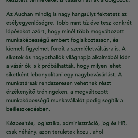
készített termékeket is vásárolhatnak a dolgozók.
Az Auchan mindig is nagy hangsúlyt fektetett az
esélyegyenlőségre. Több mint tíz éve tesz konkrét
lépéseket azért, hogy minél több megváltozott
munkaképességű embert foglalkoztasson, és
kiemelt figyelmet fordít a szemléletváltásra is. A
siketek és nagyothallók világnapja alkalmából idén
a vásárlók is kipróbálhatták, hogy milyen lehet
siketként lebonyolítani egy nagybevásárlást. A
munkatársak rendszeresen vehetnek részt
érzékenyítő tréningeken, a megváltozott
munkaképességű munkavállalót pedig segítik a
beilleszkedésben.
Kézbesítés, logisztika, adminisztráció, jog és HR,
csak néhány, azon területek közül, ahol