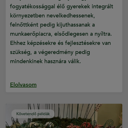
fogyatékossággal élő gyerekek integrált
környezetben nevelkedhessenek,
felnőttként pedig kijuthassanak a
munkaerőpiacra, elsődlegesen a nyíltra.
Ehhez képzésekre és fejlesztésekre van
szükség, a végeredmény pedig
mindenkinek hasznára válik.
Elolvasom
Követendő példák