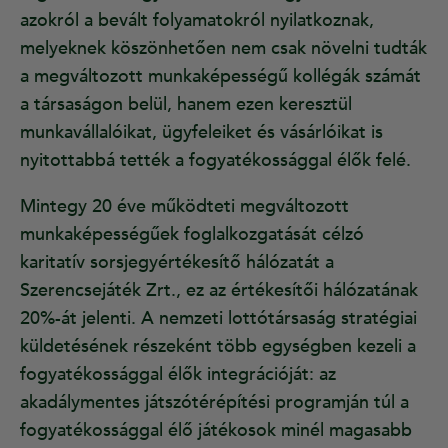
azokról a bevált folyamatokról nyilatkoznak,
melyeknek köszönhetően nem csak növelni tudták
a megváltozott munkaképességű kollégák számát
a társaságon belül, hanem ezen keresztül
munkavállalóikat, ügyfeleiket és vásárlóikat is
nyitottabbá tették a fogyatékossággal élők felé.
Mintegy 20 éve működteti megváltozott
munkaképességűek foglalkozgatását célzó
karitatív sorsjegyértékesítő hálózatát a
Szerencsejáték Zrt., ez az értékesítői hálózatának
20%-át jelenti. A nemzeti lottótársaság stratégiai
küldetésének részeként több egységben kezeli a
fogyatékossággal élők integrációját: az
akadálymentes játszótérépítési programján túl a
fogyatékossággal élő játékosok minél magasabb