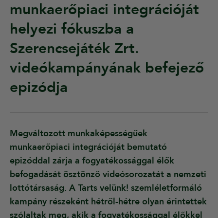
munkaerőpiaci integrációját
helyezi fókuszba a
Szerencsejáték Zrt.
videókampányának befejező
epizódja
Megváltozott munkaképességűek
munkaerőpiaci integrációját bemutató
epizóddal zárja a fogyatékossággal élők
befogadását ösztönző videósorozatát a nemzeti
lottótársaság. A Tarts velünk! szemléletformáló
kampány részeként hétről-hétre olyan érintettek
szólaltak meg, akik a fogyatékossággal élőkkel