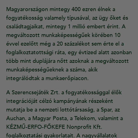
Magyarországon mintegy 400 ezren élnek a
fogyatékosság valamely típusával, az ügy őket és
családtagjaikat, mintegy 1 millió embert érint. A
megváltozott munkaképességűek körében 10
évvel ezelőtt még a 20 százalékot sem érte el a
foglalkoztatottsági ráta, egy évtized alatt azonban
több mint duplájára nőtt azoknak a megváltozott
munkaképességűeknek a száma, akik
integrálódtak a munkaerőpiacon.
A Szerencsejáték Zrt. a fogyatékossággal élők
integrációját célzó kampányának részeként
mutatja be a nemzeti lottótársaság, a Spar, az
Auchan, a Magyar Posta, a Telekom, valamint a
KÉZMŰ-ERFO-FŐKEFE Nonprofit Kft.
foglalkoztatási gyakorlatait. A nagyvállalatok