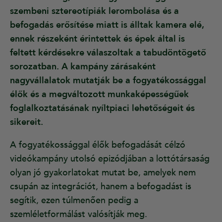
szembeni sztereotípiák lerombolása és a
befogadás erősítése miatt is álltak kamera elé,
ennek részeként érintettek és épek által is
feltett kérdésekre válaszoltak a tabudöntögető
sorozatban. A kampány zárásaként
nagyvállalatok mutatják be a fogyatékossággal
élők és a megváltozott munkaképességűek
foglalkoztatásának nyíltpiaci lehetőségeit és
sikereit.
A fogyatékossággal élők befogadását célzó
videókampány utolsó epizódjában a lottótársaság
olyan jó gyakorlatokat mutat be, amelyek nem
csupán az integrációt, hanem a befogadást is
segítik, ezen túlmenően pedig a
szemléletformálást valósítják meg.