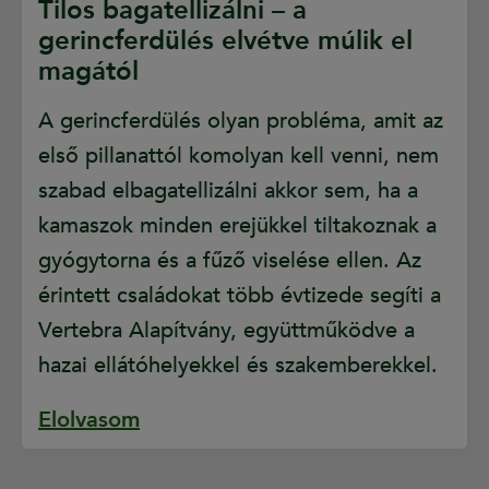
Tilos bagatellizálni – a
gerincferdülés elvétve múlik el
magától
A gerincferdülés olyan probléma, amit az
első pillanattól komolyan kell venni, nem
szabad elbagatellizálni akkor sem, ha a
kamaszok minden erejükkel tiltakoznak a
gyógytorna és a fűző viselése ellen. Az
érintett családokat több évtizede segíti a
Vertebra Alapítvány, együttműködve a
hazai ellátóhelyekkel és szakemberekkel.
Elolvasom