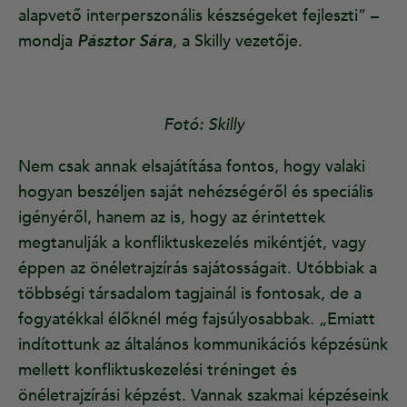
alapvető interperszonális készségeket fejleszti” –
mondja
Pásztor Sára
, a Skilly vezetője.
Fotó: Skilly
Nem csak annak elsajátítása fontos, hogy valaki
hogyan beszéljen saját nehézségéről és speciális
igényéről, hanem az is, hogy az érintettek
megtanulják a konfliktuskezelés mikéntjét, vagy
éppen az önéletrajzírás sajátosságait. Utóbbiak a
többségi társadalom tagjainál is fontosak, de a
fogyatékkal élőknél még fajsúlyosabbak. „Emiatt
indítottunk az általános kommunikációs képzésünk
mellett konfliktuskezelési tréninget és
önéletrajzírási képzést. Vannak szakmai képzéseink