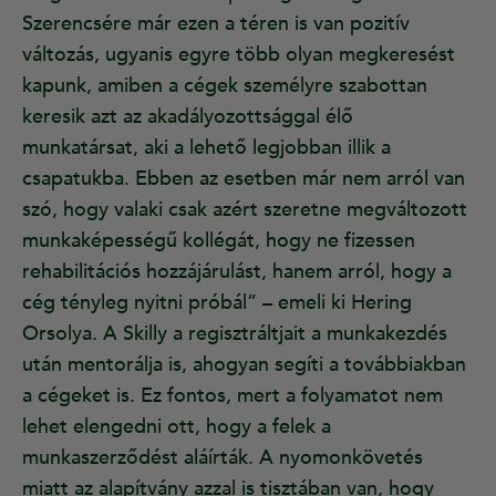
Szerencsére már ezen a téren is van pozitív
változás, ugyanis egyre több olyan megkeresést
kapunk, amiben a cégek személyre szabottan
keresik azt az akadályozottsággal élő
munkatársat, aki a lehető legjobban illik a
csapatukba. Ebben az esetben már nem arról van
szó, hogy valaki csak azért szeretne megváltozott
munkaképességű kollégát, hogy ne fizessen
rehabilitációs hozzájárulást, hanem arról, hogy a
cég tényleg nyitni próbál” – emeli ki Hering
Orsolya. A Skilly a regisztráltjait a munkakezdés
után mentorálja is, ahogyan segíti a továbbiakban
a cégeket is. Ez fontos, mert a folyamatot nem
lehet elengedni ott, hogy a felek a
munkaszerződést aláírták. A nyomonkövetés
miatt az alapítvány azzal is tisztában van, hogy