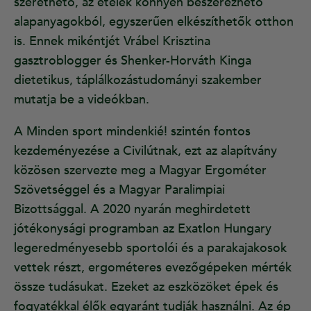
szerethető, az ételek könnyen beszerezhető
alapanyagokból, egyszerűen elkészíthetők otthon
is. Ennek mikéntjét Vrábel Krisztina
gasztroblogger és Shenker-Horváth Kinga
dietetikus, táplálkozástudományi szakember
mutatja be a videókban.
A Minden sport mindenkié! szintén fontos
kezdeményezése a Civilútnak, ezt az alapítvány
közösen szervezte meg a Magyar Ergométer
Szövetséggel és a Magyar Paralimpiai
Bizottsággal. A 2020 nyarán meghirdetett
jótékonysági programban az Exatlon Hungary
legeredményesebb sportolói és a parakajakosok
vettek részt, ergométeres evezőgépeken mérték
össze tudásukat. Ezeket az eszközöket épek és
fogyatékkal élők egyaránt tudják használni. Az ép