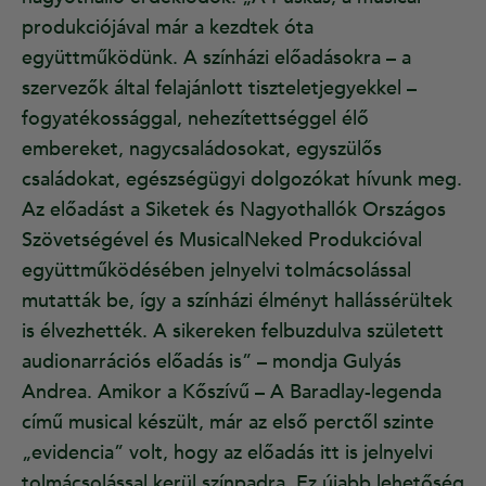
produkciójával már a kezdtek óta
együttműködünk. A színházi előadásokra – a
szervezők által felajánlott tiszteletjegyekkel –
fogyatékossággal, nehezítettséggel élő
embereket, nagycsaládosokat, egyszülős
családokat, egészségügyi dolgozókat hívunk meg.
Az előadást a Siketek és Nagyothallók Országos
Szövetségével és MusicalNeked Produkcióval
együttműködésében jelnyelvi tolmácsolással
mutatták be, így a színházi élményt hallássérültek
is élvezhették. A sikereken felbuzdulva született
audionarrációs előadás is” – mondja Gulyás
Andrea. Amikor a Kőszívű – A Baradlay-legenda
című musical készült, már az első perctől szinte
„evidencia” volt, hogy az előadás itt is jelnyelvi
tolmácsolással kerül színpadra. Ez újabb lehetőség