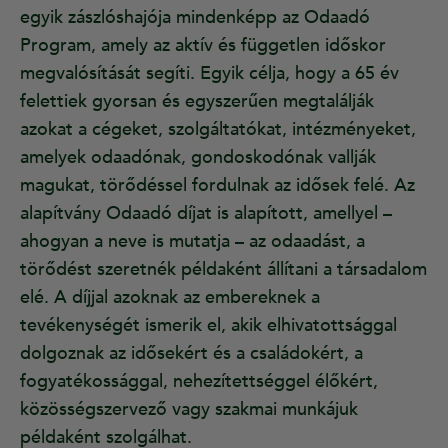
egyik zászlóshajója mindenképp az Odaadó
Program, amely az aktív és független időskor
megvalósítását segíti. Egyik célja, hogy a 65 év
felettiek gyorsan és egyszerűen megtalálják
azokat a cégeket, szolgáltatókat, intézményeket,
amelyek odaadónak, gondoskodónak vallják
magukat, törődéssel fordulnak az idősek felé. Az
alapítvány Odaadó díjat is alapított, amellyel –
ahogyan a neve is mutatja – az odaadást, a
törődést szeretnék példaként állítani a társadalom
elé. A díjjal azoknak az embereknek a
tevékenységét ismerik el, akik elhivatottsággal
dolgoznak az idősekért és a családokért, a
fogyatékossággal, nehezítettséggel élőkért,
közösségszervező vagy szakmai munkájuk
példaként szolgálhat.