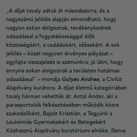
„A díjat tavaly adtuk át másodszorra, és a
nagyszámú jelölés alapján elmondható, hogy
nagyon sokan dolgoznak, tevékenykednek
odaadással a fogyatékossággal élők
közösségéért, a családokért, idősekért. A sok
jelölés – közel negyven érvényes pályázat –
egyfajta visszajelzés is számunkra; jó látni, hogy
ennyire sokan dolgoznak a területen hatalmas
odaadással” – mondja
Gulyás Andrea
, a Civilút
Alapítvány kurátora. A díjat életmű kategóriában
tavaly hárman vehették át: Antal Andor, aki a
parasportolók felkészítésében működik közre
szakedzőként, Bajzát Krisztián, a Tegyünk a
Leukémiás Gyermekekért és Betegekért
Közhasznú Alapítvány kuratóriumi elnöke, illetve