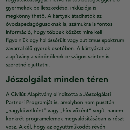
gyermekek beilleszkedése, inklúziója is
megkönnyíthető. A kártyák átadhatók az
óvodapedagógusoknak is, számukra is fontos
információ, hogy többek között mire kell
figyelniük egy hallássérült vagy autizmus spektrum
zavarral élő gyerek esetében. A kártyákat az
alapítvány a védőnőknek országos szinten is
szeretné eljuttatni.
Jószolgálat minden téren
A Civilút Alapítvány elindította a Jószolgálati
Partneri Programját is, amelyben nem pusztán
„nagykövetként” vagy „hírvivőként” segít, hanem
konkrét programelemek megvalósításában is részt
vesz. A cél, hogy az együttműködés révén