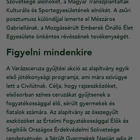
Szövetsége alelnökét, a Magyar Transzplantáltak
Kulturális és Sportegyesületének elnökét. A zsűri
posztumusz különdíjjal ismerte el Mészáros
Gabriellának, a Mozgássérült Emberek Önálló Élet
Egyesülete önkéntes révészének tevékenységét.
Figyelni mindenkire
A Varázsceruza gyűjtési akció az alapítvány egyik
első jótékonysági programja, ami mára szívügye
lett a Civilútnak. Célja, hogy rajzeszközöket,
elsősorban színes ceruzákat gyűjtsenek a
fogyatékossággal élő, sérült gyermekek és
fiatalok számára. Az alapítvány az összegyűlt
eszközöket az Értelmi Fogyatékossággal Élők és
Segítőik Országos Érdekvédelmi Szövetsége
rendezvényén, a Sérült Gyermekek Napján adja át