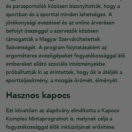
és parasportolók közösen bizonyították, hogy a
sportban és a sporttal minden lehetséges. A
jótékonysági evezéssel és az online árverésen
befolyt összeggel a szervezők közösen
támogatták a Magyar Szervátültetettek
Szövetségét. A program folytatásaként az
ergométeres evezőgépeket fogyatékossággal élő
embereket ellátó szociális intézményekbe
próbálhatták ki az érintettek, hogy ők is átéljék a
sportteljesítmény, a mozgás örömét, élményét.
Hasznos kapocs
Ezt követően az alapítvány elindította a Kapocs
Komplex Mintaprogramot is, melynek célja a
fogyatékossággal élők inklúziójának erősítése.