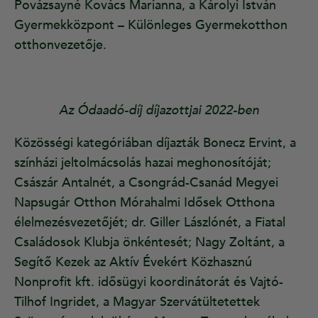
Povázsayné Kovács Marianna, a Károlyi István
Gyermekközpont – Különleges Gyermekotthon
otthonvezetője.
Az Ódaadó-díj díjazottjai 2022-ben
Közösségi kategóriában díjazták Bonecz Ervint, a
színházi jeltolmácsolás hazai meghonosítóját;
Császár Antalnét, a Csongrád-Csanád Megyei
Napsugár Otthon Mórahalmi Idősek Otthona
élelmezésvezetőjét; dr. Giller Lászlónét, a Fiatal
Családosok Klubja önkéntesét; Nagy Zoltánt, a
Segítő Kezek az Aktív Évekért Közhasznú
Nonprofit kft. idősügyi koordinátorát és Vajtó-
Tilhof Ingridet, a Magyar Szervátültetettek