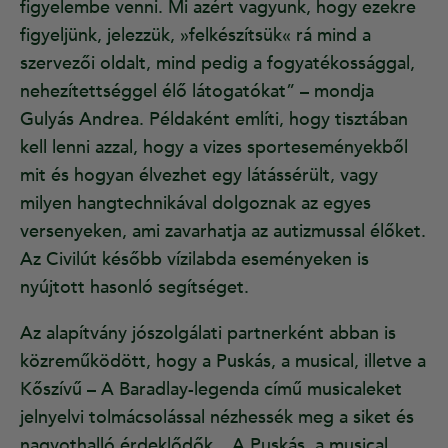
figyelembe venni. Mi azért vagyunk, hogy ezekre
figyeljünk, jelezzük, »felkészítsük« rá mind a
szervezői oldalt, mind pedig a fogyatékossággal,
nehezítettséggel élő látogatókat” – mondja
Gulyás Andrea. Példaként említi, hogy tisztában
kell lenni azzal, hogy a vizes sporteseményekből
mit és hogyan élvezhet egy látássérült, vagy
milyen hangtechnikával dolgoznak az egyes
versenyeken, ami zavarhatja az autizmussal élőket.
Az Civilút később vízilabda eseményeken is
nyújtott hasonló segítséget.
Az alapítvány jószolgálati partnerként abban is
közreműködött, hogy a Puskás, a musical, illetve a
Kőszívű – A Baradlay-legenda című musicaleket
jelnyelvi tolmácsolással nézhessék meg a siket és
nagyothalló érdeklődők. „A Puskás, a musical