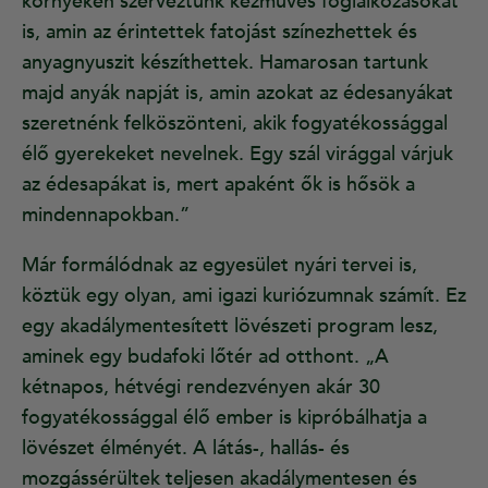
környékén szerveztünk kézműves foglalkozásokat
is, amin az érintettek fatojást színezhettek és
anyagnyuszit készíthettek. Hamarosan tartunk
majd anyák napját is, amin azokat az édesanyákat
szeretnénk felköszönteni, akik fogyatékossággal
élő gyerekeket nevelnek. Egy szál virággal várjuk
az édesapákat is, mert apaként ők is hősök a
mindennapokban.”
Már formálódnak az egyesület nyári tervei is,
köztük egy olyan, ami igazi kuriózumnak számít. Ez
egy akadálymentesített lövészeti program lesz,
aminek egy budafoki lőtér ad otthont. „A
kétnapos, hétvégi rendezvényen akár 30
fogyatékossággal élő ember is kipróbálhatja a
lövészet élményét. A látás-, hallás- és
mozgássérültek teljesen akadálymentesen és