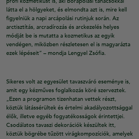
profi kozmetikust is, aki bőrápolási tanácsokkal
látta el a hölgyeket, és elmondta azt is, mire kell
figyelniük a napi arcápolási rutinjuk során. Az
arctisztítás, arcradírozás és arckezelés helyes
módját be is mutatta a kozmetikus az egyik
vendégen, miközben részletesen el is magyarázta
ezek lépéseit” – mondja Lengyel Zsófia.
Sikeres volt az egyesület tavaszváró eseménye is,
amit egy kézműves foglalkozás köré szerveztek.
„Ezen a programon tizenhatan vettek részt,
köztük látássérültek és értelmi akadályozottsággal
élők, illetve egyéb fogyatékosságok érintettjei.
Csodálatos tavaszi dekorációk készültek itt,
köztük bögrébe tűzött virágkompozíciók, amelyek