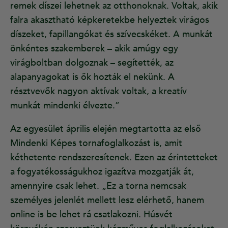
remek díszei lehetnek az otthonoknak. Voltak, akik
falra akasztható képkeretekbe helyeztek virágos
díszeket, fapillangókat és szívecskéket. A munkát
önkéntes szakemberek – akik amúgy egy
virágboltban dolgoznak – segítették, az
alapanyagokat is ők hozták el nekünk. A
résztvevők nagyon aktívak voltak, a kreatív
munkát mindenki élvezte.”
Az egyesület április elején megtartotta az első
Mindenki Képes tornafoglalkozást is, amit
kéthetente rendszeresítenek. Ezen az érintetteket
a fogyatékosságukhoz igazítva mozgatják át,
amennyire csak lehet. „Ez a torna nemcsak
személyes jelenlét mellett lesz elérhető, hanem
online is be lehet rá csatlakozni. Húsvét