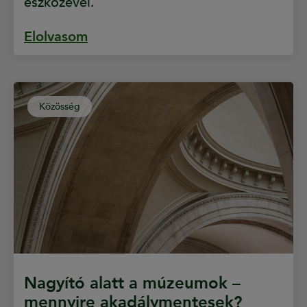
eszközével.
Elolvasom
Közösség
Nagyító alatt a múzeumok –
mennyire akadálymentesek?