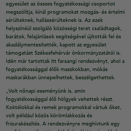
egyesület az összes fogyatékossági csoportot
megszólítja, kínál programokat mozgás- és értelmi
sérülteknek, hallássérülteknek is. Az ezek
helyszínéül szolgáló közösségi teret családtagok,
barátok, felajánlások segítségével újították fel és
akadálymentesítették, kapott az egyesület
támogatást Székesfehérvár önkormányzatától is.
Idén már tartottak itt farsangi rendezvényt, ahol a
fogyatékossággal élők maszkokban, mókás
maskarákban ünnepelhettek, beszélgethettek.
„Volt nőnapi eseményünk is, amin
fogyatékossággal élő hölgyek vehettek részt.
Koktélokkal és remek programokkal vártuk őket,
volt például közös körömlakkozás és
frizurakészítés. A rendezvényre meghívtunk egy