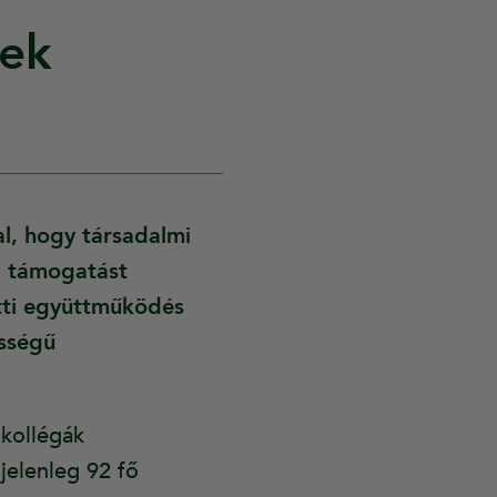
ek
l, hogy társadalmi
i támogatást
ötti együttműködés
ességű
kollégák
jelenleg 92 fő