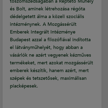
tőszomszédságában a Reptető Műhely
és Bolt, aminek létrehozása régóta
dédelgetett álma a közeli szociális
intézménynek. A Mozgássérült
Emberek Integrált Intézménye
Budapest azzal a filozófiával indította
el látványműhelyét, hogy abban a
vásárlók ne azért vegyenek kézműves
termékeket, mert azokat mozgássérült
emberek készítik, hanem azért, mert
szépek és tetszetősek, maximálisan
piacképesek.