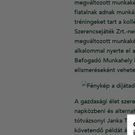
megváltozott munkakép
fiatalnak adnak munká
tréningeket tart a kol
Szerencsejáték Zrt.-ne
megváltozott munkak
alkalommal nyerte el 
Befogadó Munkahely kü
elismeréseként vehetet
A gazdasági élet szere
napközbeni és alternat
tótvázsonyi Janka Ta
követendő példát állít