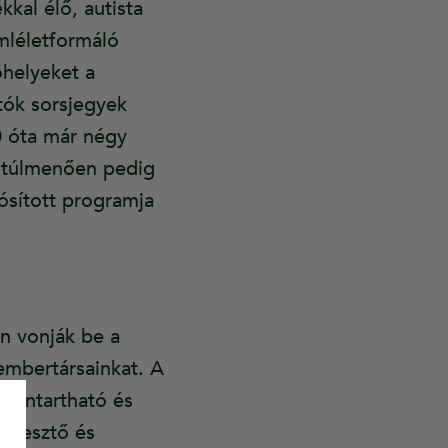
kal élő, autista
mléletformáló
óhelyeket a
tók sorsjegyek
 óta már négy
n túlmenően pedig
ósított programja
en vonják be a
 embertársainkat. A
enntartható és
ejlesztő és