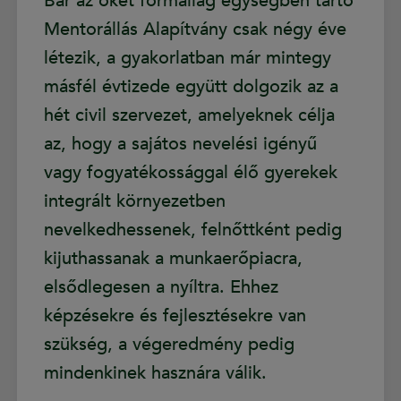
Bár az őket formailag egységben tartó
Mentorállás Alapítvány csak négy éve
létezik, a gyakorlatban már mintegy
másfél évtizede együtt dolgozik az a
hét civil szervezet, amelyeknek célja
az, hogy a sajátos nevelési igényű
vagy fogyatékossággal élő gyerekek
integrált környezetben
nevelkedhessenek, felnőttként pedig
kijuthassanak a munkaerőpiacra,
elsődlegesen a nyíltra. Ehhez
képzésekre és fejlesztésekre van
szükség, a végeredmény pedig
mindenkinek hasznára válik.