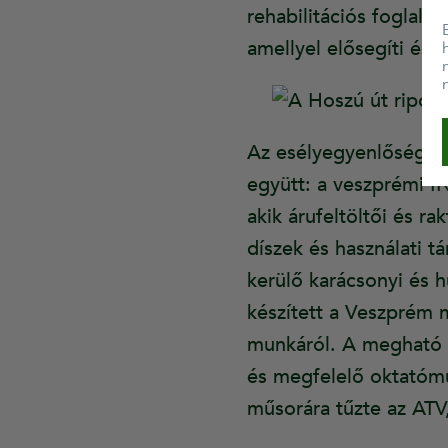
rehabilitációs foglal
amellyel elősegíti és 
Az esélyegyenlőség ir
együtt: a veszprémi I
akik árufeltöltői és ra
díszek és használati 
kerülő karácsonyi és hú
készített a Veszprém 
munkáról. A megható a
és megfelelő oktatómun
műsorára tűzte az ATV,