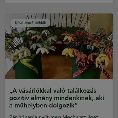
Követendő példák
„A vásárlókkal való találkozás
pozitív élmény mindenkinek, aki
a műhelyben dolgozik”
Pár hónapja nyílt meg Mechwart liget