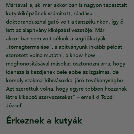
Mártával is, aki már akkoriban is nagyon tapasztalt
kutyakiképzőnek számított, ráadásul
doktoranduszhallgató volt a tanszékünkön, így ő
lett az alapítvány kiképzési vezetője. Már
akkoriban sem volt célunk a segítőkutyák
„tömegtermelése”, alapítványunk inkább példát
szeretett volna mutatni, a know-how
meghonosításával másokat ösztönözni arra, hogy
idehaza is kezdjenek bele ebbe az izgalmas, de
komoly szakmai kihívásokkal járó tevékenységbe.
Azt szerettük volna, hogy egyre többen hozzanak
létre kiképző szervezeteket” – emeli ki Topál
József.
Érkeznek a kutyák