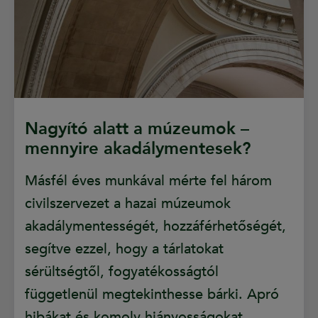
Nagyító alatt a múzeumok –
mennyire akadálymentesek?
Másfél éves munkával mérte fel három
civilszervezet a hazai múzeumok
akadálymentességét, hozzáférhetőségét,
segítve ezzel, hogy a tárlatokat
sérültségtől, fogyatékosságtól
függetlenül megtekinthesse bárki. Apró
hibákat és komoly hiányosságokat