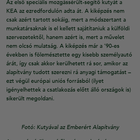
Az első speciális mozgássérült-segítő kutyát a
KEA az ezredfordulón adta át. A kiképzés nem
csak azért tartott sokáig, mert a módszertant a
munkatársaknak is el kellett sajátítaniuk a külföldi
szervezetektől, hanem azért is, mert a művelet
nem olcsó mulatság. A kiképzés már a ’90-es
években is fölemésztette egy kisebb személyautó
árát, így csak akkor kerülhetett rá sor, amikor az
alapítvány tudott szerezni rá anyagi támogatást –
ezt végül európai uniós forrásból (ilyet
igényelhettek a csatlakozás előtt álló országok is)
sikerült megoldani.
Fotó: Kutyával az Emberért Alapítvány