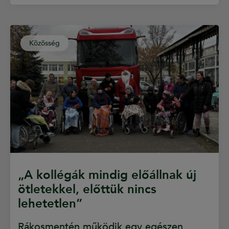
Közösség
„A kollégák mindig előállnak új
ötletekkel, előttük nincs
lehetetlen”
Rákosmentén működik egy egészen