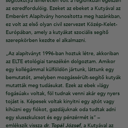
segítőkutya ismeretlen volt a régiónkban egészen
az ezredfordulóig. Ezeket az ebeket a Kutyával az
Emberért Alapítvány honosította meg hazánkban,
ez volt az első olyan civil szervezet Közép-Kelet-
Európában, amely a kutyákat szociális segítő
szerepkörben kezdte el alkalmazni.
„Az alapítványt 1996-ban hoztuk létre, akkoriban
az ELTE etológiai tanszékén dolgoztam. Amikor
egy kollégámmal külföldön jártunk, láttunk egy
bemutatót, amelyben mozgássérült-segítő kutyák
mutatták meg tudásukat. Ezek az ebek »lágy
fogásúak« voltak, föl tudnak venni akár egy nyers
tojást is. Képesek voltak kinyitni egy ajtót vagy
kihúzni egy fiókot, gazdájuknak oda tudtak adni
egy slusszkulcsot és egy pénzérmét is” –
emlékszik vissza
dr. Topál József
, a Kutyával az