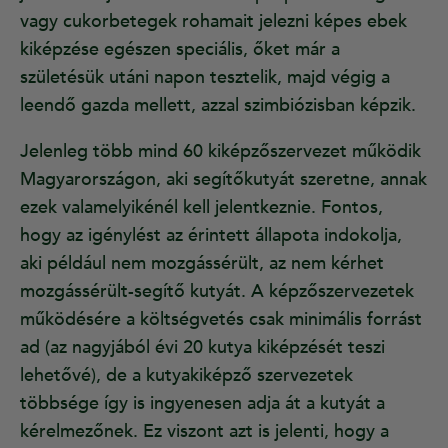
vagy cukorbetegek rohamait jelezni képes ebek
kiképzése egészen speciális, őket már a
születésük utáni napon tesztelik, majd végig a
leendő gazda mellett, azzal szimbiózisban képzik.
Jelenleg több mind 60 kiképzőszervezet működik
Magyarországon, aki segítőkutyát szeretne, annak
ezek valamelyikénél kell jelentkeznie. Fontos,
hogy az igénylést az érintett állapota indokolja,
aki például nem mozgássérült, az nem kérhet
mozgássérült-segítő kutyát. A képzőszervezetek
működésére a költségvetés csak minimális forrást
ad (az nagyjából évi 20 kutya kiképzését teszi
lehetővé), de a kutyakiképző szervezetek
többsége így is ingyenesen adja át a kutyát a
kérelmezőnek. Ez viszont azt is jelenti, hogy a