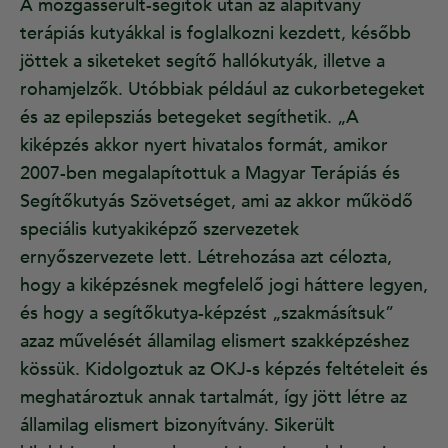
A mozgássérült-segítők után az alapítvány
terápiás kutyákkal is foglalkozni kezdett, később
jöttek a siketeket segítő hallókutyák, illetve a
rohamjelzők. Utóbbiak például az cukorbetegeket
és az epilepsziás betegeket segíthetik. „A
kiképzés akkor nyert hivatalos formát, amikor
2007-ben megalapítottuk a Magyar Terápiás és
Segítőkutyás Szövetséget, ami az akkor működő
speciális kutyakiképző szervezetek
ernyőszervezete lett. Létrehozása azt célozta,
hogy a kiképzésnek megfelelő jogi háttere legyen,
és hogy a segítőkutya-képzést „szakmásítsuk”
azaz művelését államilag elismert szakképzéshez
kössük. Kidolgoztuk az OKJ-s képzés feltételeit és
meghatároztuk annak tartalmát, így jött létre az
államilag elismert bizonyítvány. Sikerült