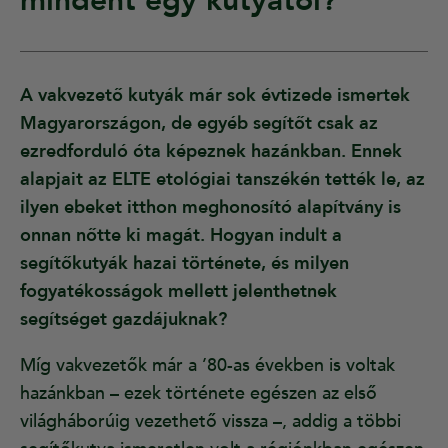
mindent egy kutyától?
A vakvezető kutyák már sok évtizede ismertek
Magyarországon, de egyéb segítőt csak az
ezredforduló óta képeznek hazánkban. Ennek
alapjait az ELTE etológiai tanszékén tették le, az
ilyen ebeket itthon meghonosító alapítvány is
onnan nőtte ki magát. Hogyan indult a
segítőkutyák hazai története, és milyen
fogyatékosságok mellett jelenthetnek
segítséget gazdájuknak?
Míg vakvezetők már a ’80-as években is voltak
hazánkban – ezek története egészen az első
világháborúig vezethető vissza –, addig a többi