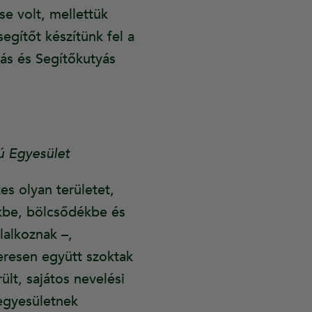
se volt, mellettük
egítőt készítünk fel a
ás és Segítőkutyás
ú Egyesület
es olyan területet,
ekbe, bölcsődékbe és
lalkoznak –,
resen együtt szoktak
lt, sajátos nevelési
 egyesületnek