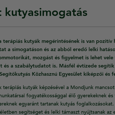
t kutyasimogatás
terápiás kutyák megérintésének is van pozitív h
tat a simogatáson és az abból eredő lelki hatás
mmotorikát, mozgást és figyelmet is lehet vele fe
t és a szabálytudatot is. Másfél évtizede segít
Segítőkutyás Közhasznú Egyesület kiképzői és fe
ik terápiás kutyák képzésével a Mondjunk mancso
unkatársai fogyatékossággal élő gyerekeknek és 
ereknek egyaránt tartanak kutyás foglalkozásokat.
életben segítséget és lelki támaszt nyújtsanak az