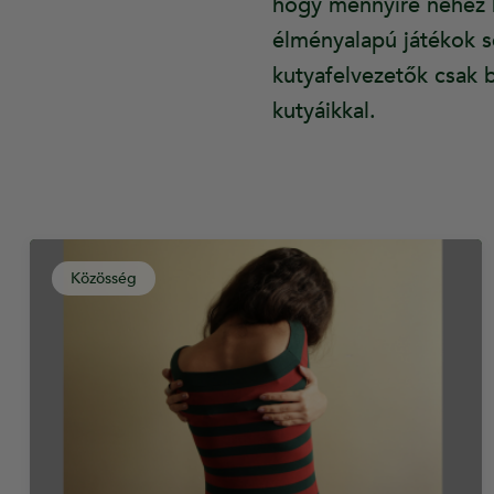
hogy mennyire nehéz h
élményalapú játékok s
kutyafelvezetők csak b
kutyáikkal.
Közösség