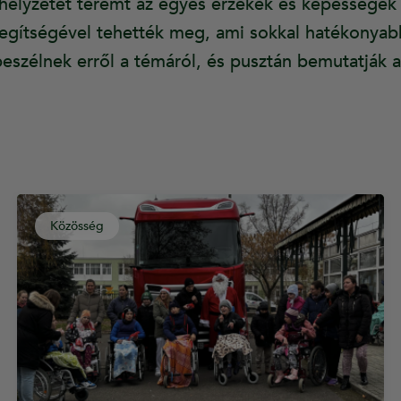
elyzetet teremt az egyes érzékek és képességek 
egítségével tehették meg, ami sokkal hatékonyabb
eszélnek erről a témáról, és pusztán bemutatják a
Közösség