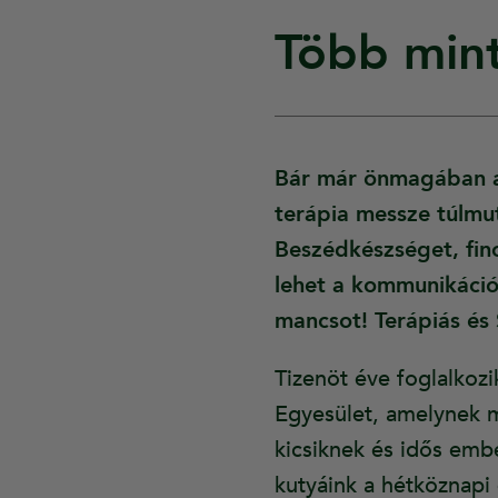
Több min
Bár már önmagában a 
terápia messze túlmu
Beszédkészséget, fino
lehet a kommunikáció
mancsot! Terápiás és 
Tizenöt éve foglalkoz
Egyesület, amelynek m
kicsiknek és idős emb
kutyáink a hétköznapi 