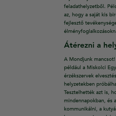
feladathelyzetből. Pél
az, hogy a saját kis b
fejlesztő tevékenység
élményfoglalkozásokna
Átérezni a hel
A Mondjunk mancsot! 
például a Miskolci Eg
érzékszervek elveszté
helyzetekben próbálhat
Tesztelhették azt is,
mindennapokban, és az
kommunikálni, a kutyák