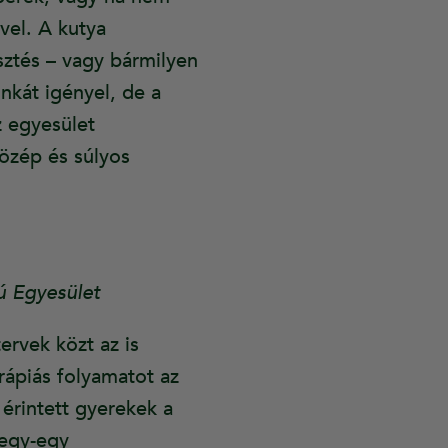
vel. A kutya
sztés – vagy bármilyen
nkát igényel, de a
z egyesület
közép és súlyos
ú Egyesület
ervek közt az is
rápiás folyamatot az
 érintett gyerekek a
 egy-egy