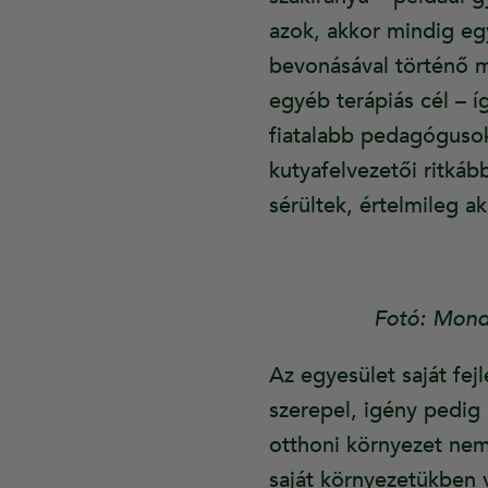
azok, akkor mindig eg
bevonásával történő m
egyéb terápiás cél – í
fiatalabb pedagógusok 
kutyafelvezetői ritkáb
sérültek, értelmileg 
Fotó: Mond
Az egyesület saját fej
szerepel, igény pedig 
otthoni környezet nem 
saját környezetükben 