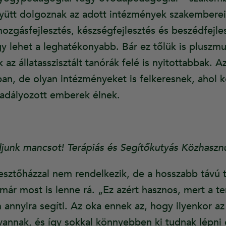
yütt dolgoznak az adott intézmények szakemberei
ozgásfejlesztés, készségfejlesztés és beszédfejle
gy lehet a leghatékonyabb. Bár ez tőlük is pluszmu
az állatasszisztált tanórák felé is nyitottabbak. A
ban, de olyan intézményeket is felkeresnek, ahol 
akadályozott emberek élnek.
junk mancsot! Terápiás és Segítőkutyás Közhaszn
lesztőházzal nem rendelkezik, de a hosszabb távú t
már most is lenne rá. „Ez azért hasznos, mert a te
annyira segíti. Az oka ennek az, hogy ilyenkor az
vannak, és így sokkal könnyebben ki tudnak lépni