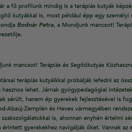
r a fő profilunk mindig is a terápiás kutyák képzé
ítő kutyákkal is, most például épp egy személyi s
mondja
Bodnár Petra
, a Mondjunk mancsot! Terápi
ezetője.
junk mancsot! Terápiás és Segítőkutyás Közhaszn
társai terápiás kutyáikkal próbálják lefedni az össz
ég hasznos lehet. Járnak gyógypedagógiai intézet
k sérült, hanem ép gyerekek fejlesztésével is fog
od-Abaúj-Zemplén és Heves vármegyében rendsze
szakszolgálatokkal is, ahonnan enyhén értelmi sérü
 érintett gyerekekhez navigálják őket. Vannak az