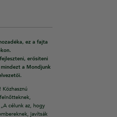
ozadéka, ez a fajta
okon.
jleszteni, erősíteni
ik mindezt a Mondjunk
lvezetői.
t! Közhasznú
felnőtteknek,
 „A célunk az, hogy
 embereknek, javítsák