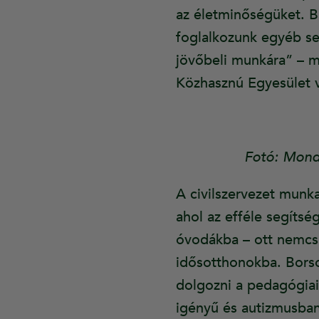
az életminőségüket. Bá
foglalkozunk egyéb seg
jövőbeli munkára” – 
Közhasznú Egyesület v
Fotó: Mond
A civilszervezet munka
ahol az efféle segíts
óvodákba – ott nemcsa
idősotthonokba. Bors
dolgozni a pedagógiai 
igényű és autizmusban