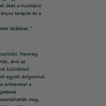
heti őket a munkából
rányos terápiát és a
etek lazábbak.”
pcsolódni. Nemrég
tak, ahol az
alok különböző
ett együtt dolgozniuk.
kes embereket a
gatással
apasztalhatták meg,