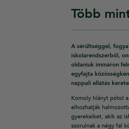
Több min
A sérültséggel, fogy
iskolarendszerből, on
oldaniuk immáron fel
egyfajta közösségként
nappali ellátás kerete
Komoly hiányt pótol 
elhozhatják halmozott
gyerekeiket, akik az i
szorulnak a négy fal 