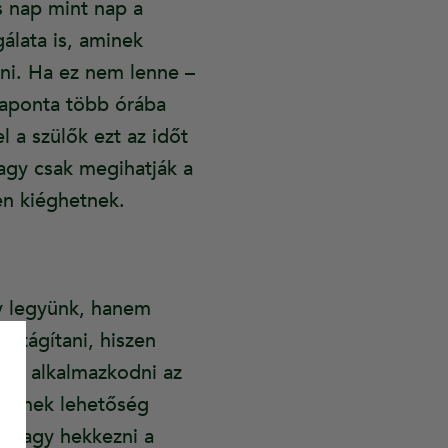
 nap mint nap a
álata is, aminek
ni. Ha ez nem lenne –
 naponta több órába
 a szülők ezt az időt
agy csak megihatják a
en kiéghetnek.
ny legyünk, hanem
a tágítani, hiszen
nak alkalmazkodni az
 remek lehetőség
i vagy hekkezni a