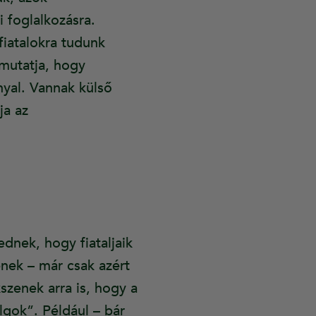
 foglalkozásra.
fiatalokra tudunk
 mutatja, hogy
nnyal. Vannak külső
ja az
dnek, hogy fiataljaik
ének – már csak azért
kszenek arra is, hogy a
lgok”. Például – bár