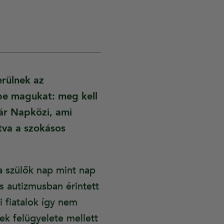
erülnek az
mbe magukat: meg kell
ár Napközi, ami
tva a szokásos
 szülők nap mint nap
s autizmusban érintett
i fiatalok így nem
k felügyelete mellett