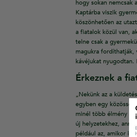
hogy sokan nemcsak a 
Kaptárba viszik gyerm
köszönhetően az utazt
a fiatalok közül van, 
telne csak a gyermekük
magukra fordíthatják,
kávéjukat nyugodtan. 
Érkeznek a fia
„Nekünk az a küldetés
egyben egy közösség is
minél több élmény és t
új helyzetekhez, anná
például az, amikor in