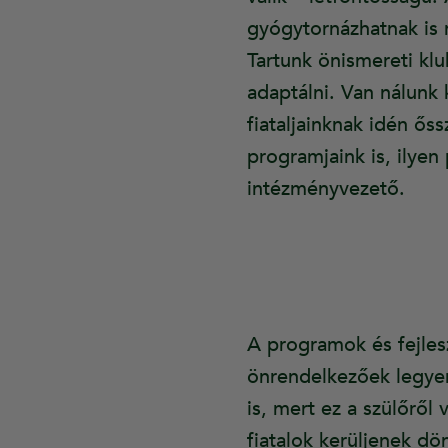
gyógytornázhatnak is 
Tartunk önismereti klu
adaptálni. Van nálunk 
fiataljainknak idén ős
programjaink is, ilyen 
intézményvezető.
A programok és fejles
önrendelkezőek legyen
is, mert ez a szülőről
fiatalok kerüljenek dö