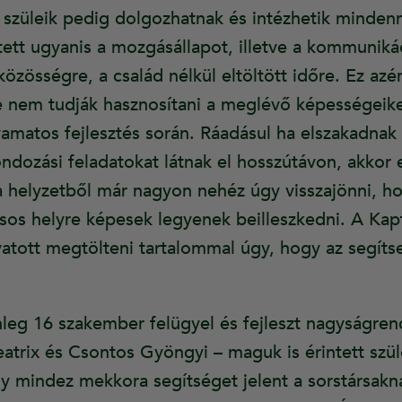
, szüleik pedig dolgozhatnak és intézhetik minden
ett ugyanis a mozgásállapot, illetve a kommunikác
özösségre, a család nélkül eltöltött időre. Ez azér
ve nem tudják hasznosítani a meglévő képességeik
yamatos fejlesztés során. Ráadásul ha elszakadnak 
ndozási feladatokat látnak el hosszútávon, akkor 
a helyzetből már nagyon nehéz úgy visszajönni, h
sos helyre képesek legyenek beilleszkedni. A Kap
atott megtölteni tartalommal úgy, hogy az segítse
leg 16 szakember felügyel és fejleszt nagyságrend
eatrix és Csontos Gyöngyi – maguk is érintett szül
gy mindez mekkora segítséget jelent a sorstársakn