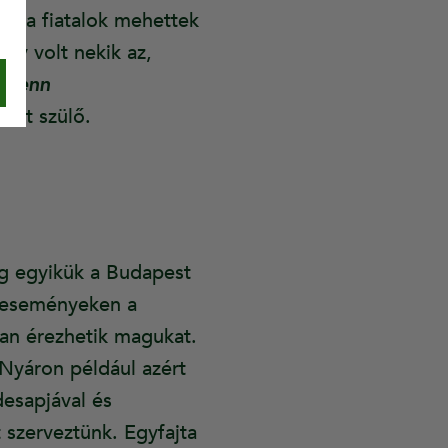
hez a fiatalok mehettek
ény volt nekik az,
drienn
ett szülő.
dig egyikük a Budapest
n eseményeken a
ban érezhetik magukat.
„Nyáron például azért
desapjával és
 szerveztünk. Egyfajta