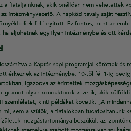
z a fiataljainknak, akik önállóan nem vehetettek vo
 intézményvezető. A napközi tavaly saját fesztivá
örnyékbeliek felé nyitott. Ez fontos, mert az emb
ó, ha eljöhetnek egy ilyen intézménybe és ott kérd
d
eszámítva a Kaptár napi programjai kötöttek és r
zött érkeznek az intézménybe, 10-től fél 1-ig pedi
rtokban, igazodva az érintettek mozgásképességé
ogramot olyan konduktorok vezetik, akik külföldi 
nti szemléletet, kinti példákat követik. „A minde
i, sem a szülők, a fiatalokban tudatosítanunk kel
z ízületek mozgástartománya beszűkül, az izomtón
. Akiknek személyre szabott mozgásra van szükség