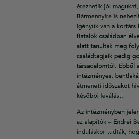
érezhetik jól magukat
Bármennyire is nehezít
igényük van a kortárs k
fiatalok családban él
alatt tanultak meg fol
családtagjaik pedig go
társadalomtól. Ebből 
intézményes, bentlaká
átmeneti időszakot hiv
későbbi leválást.
Az intézményben jelen
az alapítók – Endrei B
induláskor tudták, ho