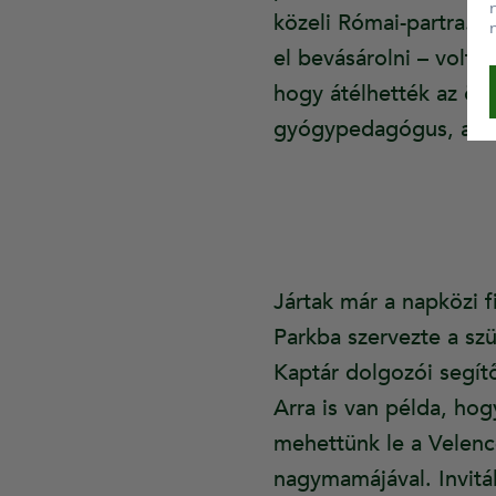
közeli Római-partra. A
el bevásárolni – volt,
hogy átélhették az ö
gyógypedagógus, a Kap
Jártak már a napközi f
Parkba szervezte a sz
Kaptár dolgozói segítő
Arra is van példa, hog
mehettünk le a Velence
nagymamájával. Invitál