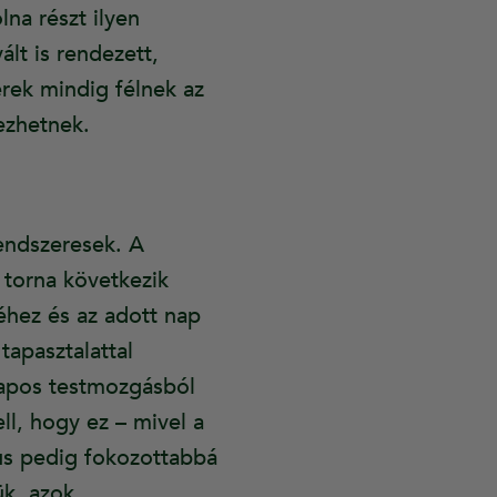
lna részt ilyen
lt is rendezett,
erek mindig félnek az
ezhetnek.
endszeresek. A
g torna következik
hez és az adott nap
tapasztalattal
nnapos testmozgásból
l, hogy ez – mivel a
us pedig fokozottabbá
ük, azok