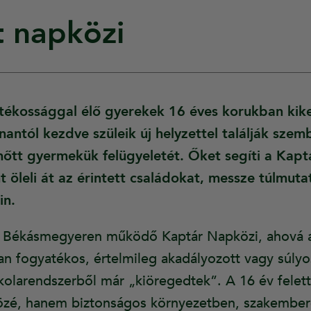
t napközi
atékossággal élő gyerekek 16 éves korukban kik
nantól kezdve szüleik új helyzettel találják sze
nőtt gyermekük felügyeletét. Őket segíti a Kapt
 öleli át az érintett családokat, messze túlmuta
in.
a Békásmegyeren működő Kaptár Napközi, ahová a
an fogyatékos, értelmileg akadályozott vagy súlyo
skolarendszerből már „kiöregedtek”. A 16 év felett
közé, hanem biztonságos környezetben, szakembere