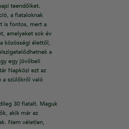
napi teendőiket.
ió, a fiataloknak
t is fontos, mert a
et, amelyeket sok év
a közösségi élettől,
elszigetelődhetnek a
ogy egy jövőbeli
tár Napközi ezt az
 a szülőkről való
ileg 30 fiatalt. Maguk
ők, akik már az
ak. Nem véletlen,