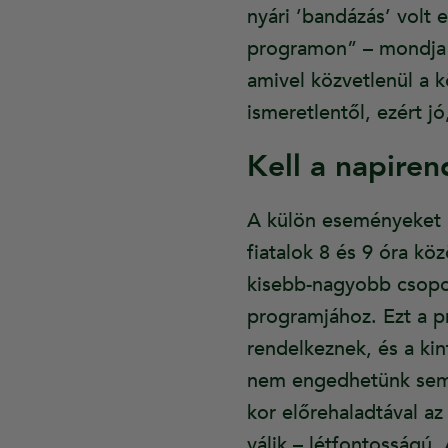
nyári ’bandázás’ volt e
programon” – mondja az
amivel közvetlenül a k
ismeretlentől, ezért j
Kell a napiren
A külön eseményeket l
fiatalok 8 és 9 óra kö
kisebb-nagyobb csopo
programjához. Ezt a pr
rendelkeznek, és a ki
nem engedhetünk sem m
kor előrehaladtával a
válik – létfontosságú