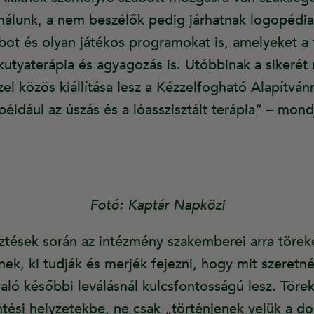
nálunk, a nem beszélők pedig járhatnak logopédiai
bot és olyan játékos programokat is, amelyeket a 
kutyaterápia és agyagozás is. Utóbbinak a sikerét
szel közös kiállítása lesz a Kézzelfogható Alapítvá
például az úszás és a lóasszisztált terápia” – mond
Fotó: Kaptár Napközi
ztések során az intézmény szakemberei arra töreke
ek, ki tudják és merjék fejezni, hogy mit szeretn
 való későbbi leválásnál kulcsfontosságú lesz. Töre
ntési helyzetekbe, ne csak „történjenek velük a do