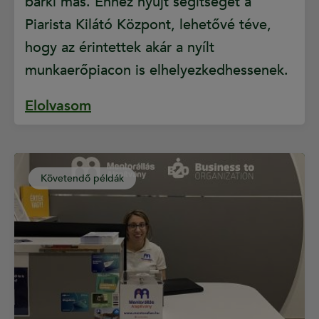
bárki más. Ehhez nyújt segítséget a
Piarista Kilátó Központ, lehetővé téve,
hogy az érintettek akár a nyílt
munkaerőpiacon is elhelyezkedhessenek.
Elolvasom
Követendő példák