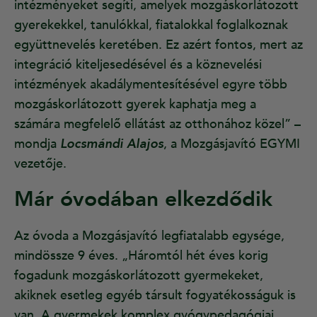
intézményeket segíti, amelyek mozgáskorlátozott
gyerekekkel, tanulókkal, fiatalokkal foglalkoznak
együttnevelés keretében. Ez azért fontos, mert az
integráció kiteljesedésével és a köznevelési
intézmények akadálymentesítésével egyre több
mozgáskorlátozott gyerek kaphatja meg a
számára megfelelő ellátást az otthonához közel” –
mondja
Locsmándi Alajos
, a Mozgásjavító EGYMI
vezetője.
Már óvodában elkezdődik
Az óvoda a Mozgásjavító legfiatalabb egysége,
mindössze 9 éves. „Háromtól hét éves korig
fogadunk mozgáskorlátozott gyermekeket,
akiknek esetleg egyéb társult fogyatékosságuk is
van. A gyermekek komplex gyógypedagógiai