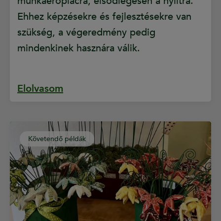
munkaerőpiacra, elsődlegesen a nyíltra.
Ehhez képzésekre és fejlesztésekre van
szükség, a végeredmény pedig
mindenkinek hasznára válik.
Elolvasom
Követendő példák