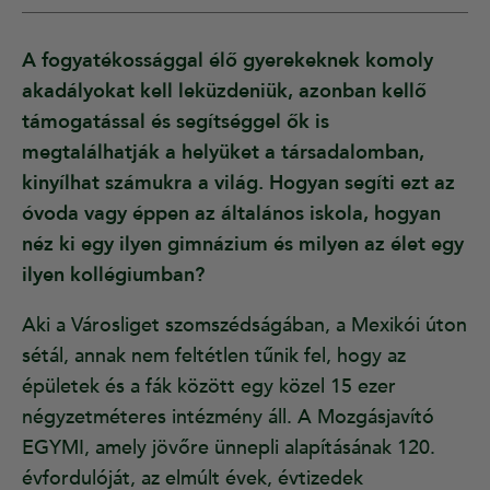
A fogyatékossággal élő gyerekeknek komoly
akadályokat kell leküzdeniük, azonban kellő
támogatással és segítséggel ők is
megtalálhatják a helyüket a társadalomban,
kinyílhat számukra a világ. Hogyan segíti ezt az
óvoda vagy éppen az általános iskola, hogyan
néz ki egy ilyen gimnázium és milyen az élet egy
ilyen kollégiumban?
Aki a Városliget szomszédságában, a Mexikói úton
sétál, annak nem feltétlen tűnik fel, hogy az
épületek és a fák között egy közel 15 ezer
négyzetméteres intézmény áll. A Mozgásjavító
EGYMI, amely jövőre ünnepli alapításának 120.
évfordulóját, az elmúlt évek, évtizedek