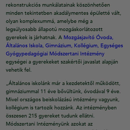
rekonstrukciós munkálatainak köszönhetően
minden tekintetben akadálymentes épületté vált,
olyan komplexummá, amelybe még a
legsúlyosabb állapotú mozgáskorlátozott
gyerekek is járhatnak. A
Mozgásjavító Óvoda,
Általános Iskola, Gimnázium, Kollégium, Egységes
Gyógypedagógiai Módszertani Intézmény
egységei a gyerekeket szakértői javaslat alapján
vehetik fel.
„Általános iskolánk már a kezdetektől működött,
gimnáziummal 11 éve bővültünk, óvodával 9 éve.
Mivel országos beiskolázású intézmény vagyunk,
kollégium is tartozik hozzánk. Az intézményben
összesen 215 gyereket tudunk ellátni.
Módszertani Intézményünk azokat az