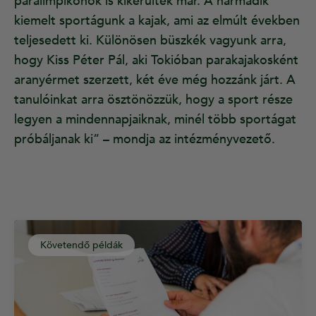
paralimpikonok is kikerültek már. A harmadik
kiemelt sportágunk a kajak, ami az elmúlt években
teljesedett ki. Különösen büszkék vagyunk arra,
hogy Kiss Péter Pál, aki Tokióban parakajakosként
aranyérmet szerzett, két éve még hozzánk járt. A
tanulóinkat arra ösztönözzük, hogy a sport része
legyen a mindennapjaiknak, minél több sportágat
próbáljanak ki” – mondja az intézményvezető.
Követendő példák