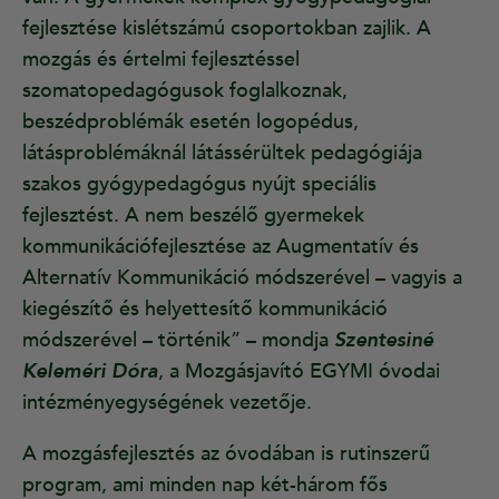
fejlesztése kislétszámú csoportokban zajlik. A
mozgás és értelmi fejlesztéssel
szomatopedagógusok foglalkoznak,
beszédproblémák esetén logopédus,
látásproblémáknál látássérültek pedagógiája
szakos gyógypedagógus nyújt speciális
fejlesztést. A nem beszélő gyermekek
kommunikációfejlesztése az Augmentatív és
Alternatív Kommunikáció módszerével – vagyis a
kiegészítő és helyettesítő kommunikáció
módszerével – történik” – mondja
Szentesiné
Keleméri Dóra
, a Mozgásjavító EGYMI óvodai
intézményegységének vezetője.
A mozgásfejlesztés az óvodában is rutinszerű
program, ami minden nap két-három fős