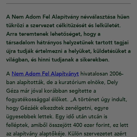
A Nem Adom Fel Alapítvány névválasztása hűen
tükrözi a szervezet célkitűzését és lelkületét.
Arra teremtenek lehetőséget, hogy a
társadalom hátrányos helyzetűnek tartott tagjai
újra tudják értelmezni a helyüket, küldetésüket a
világban, és hinni tudjanak a sikerekben.
A
Nem Adom Fel Alapítványt
hivatalosan 2006-
ban alapították, de a kuratórium elnöke, Dely
Géza már jóval korábban segítette a
fogyatékossággal élőket. „A történet úgy indult,
hogy Gézáék elkezdtek zenélgetni, egyre
ügyesebbek lettek. Egy idő után utcán is
felléptek, amiből összejött 400 ezer forint, ez lett
az alapítvány alaptőkéje. Külön szervezetet azért