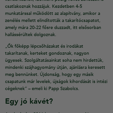
csatlakoznak hozzájuk. Kezdetben 4-5
munkatárssal működött az alapítvány, amikor a
zenélés mellett elindították a takarítócsapatot,
amely mára 20-22 fősre duzzadt, itt elsősorban
hallássérültek dolgoznak.
„Ők főképp lépcsőházakat és irodákat
takarítanak, kerteket gondoznak, nagyon
ügyesek. Szolgáltatásainkat soha nem hirdettük,
mindenki szájhagyomány útján, ajánlásra keresett
meg bennünket. Újdonság, hogy egy másik
csapatunk már levelek, újságok kihordását is intézi
cégeknek” – emeli ki Papp Szabolcs.
Egy jó kávét?