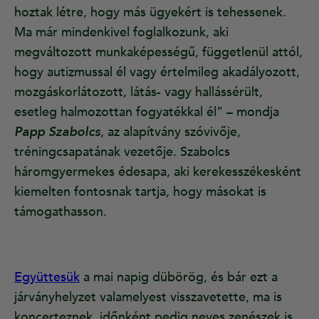
hoztak létre, hogy más ügyekért is tehessenek.
Ma már mindenkivel foglalkozunk, aki
megváltozott munkaképességű, függetlenül attól,
hogy autizmussal él vagy értelmileg akadályozott,
mozgáskorlátozott, látás- vagy hallássérült,
esetleg halmozottan fogyatékkal él” – mondja
Papp Szabolcs
, az alapítvány szóvivője,
tréningcsapatának vezetője. Szabolcs
háromgyermekes édesapa, aki kerekesszékesként
kiemelten fontosnak tartja, hogy másokat is
támogathasson.
Együttesük
a mai napig dübörög, és bár ezt a
járványhelyzet valamelyest visszavetette, ma is
koncerteznek, időnként pedig neves zenészek is