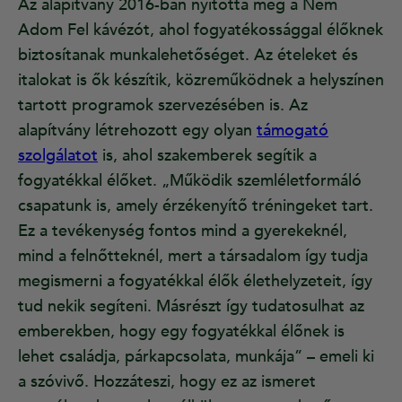
Az alapítvány 2016-ban nyitotta meg a Nem
Adom Fel kávézót, ahol fogyatékossággal élőknek
biztosítanak munkalehetőséget. Az ételeket és
italokat is ők készítik, közreműködnek a helyszínen
tartott programok szervezésében is. Az
alapítvány létrehozott egy olyan
támogató
szolgálatot
is, ahol szakemberek segítik a
fogyatékkal élőket. „Működik szemléletformáló
csapatunk is, amely érzékenyítő tréningeket tart.
Ez a tevékenység fontos mind a gyerekeknél,
mind a felnőtteknél, mert a társadalom így tudja
megismerni a fogyatékkal élők élethelyzeteit, így
tud nekik segíteni. Másrészt így tudatosulhat az
emberekben, hogy egy fogyatékkal élőnek is
lehet családja, párkapcsolata, munkája” – emeli ki
a szóvivő. Hozzáteszi, hogy ez az ismeret