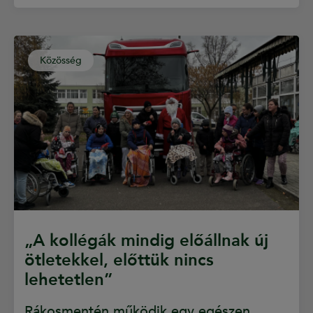
Közösség
„A kollégák mindig előállnak új
ötletekkel, előttük nincs
lehetetlen”
Rákosmentén működik egy egészen