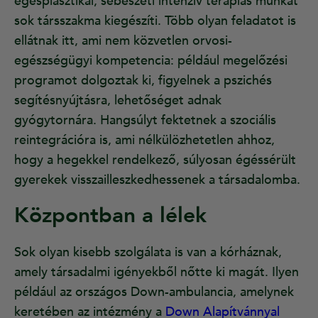
égésplasztikai, sebészeti intenzív terápiás munkát
sok társszakma kiegészíti. Több olyan feladatot is
ellátnak itt, ami nem közvetlen orvosi-
egészségügyi kompetencia: például megelőzési
programot dolgoztak ki, figyelnek a pszichés
segítésnyújtásra, lehetőséget adnak
gyógytornára. Hangsúlyt fektetnek a szociális
reintegrációra is, ami nélkülözhetetlen ahhoz,
hogy a hegekkel rendelkező, súlyosan égéssérült
gyerekek visszailleszkedhessenek a társadalomba.
Központban a lélek
Sok olyan kisebb szolgálata is van a kórháznak,
amely társadalmi igényekből nőtte ki magát. Ilyen
például az országos Down-ambulancia, amelynek
keretében az intézmény a
Down Alapítvánnyal