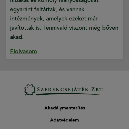
hibákat és komoly hiányosságokat
egyaránt feltártak, és vannak
intézmények, amelyek ezeket már
javítottak is. Tennivaló viszont még bőven
akad.
Elolvasom
Akadálymentesítés
Adatvédelem