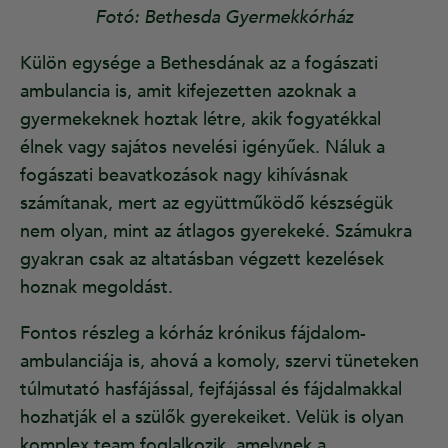
Fotó: Bethesda Gyermekkórház
Külön egysége a Bethesdának az a fogászati
ambulancia is, amit kifejezetten azoknak a
gyermekeknek hoztak létre, akik fogyatékkal
élnek vagy sajátos nevelési igényűek. Náluk a
fogászati beavatkozások nagy kihívásnak
számítanak, mert az együttműködő készségük
nem olyan, mint az átlagos gyerekeké. Számukra
gyakran csak az altatásban végzett kezelések
hoznak megoldást.
Fontos részleg a kórház krónikus fájdalom-
ambulanciája is, ahová a komoly, szervi tüneteken
túlmutató hasfájással, fejfájással és fájdalmakkal
hozhatják el a szülők gyerekeiket. Velük is olyan
komplex team foglalkozik, amelynek a