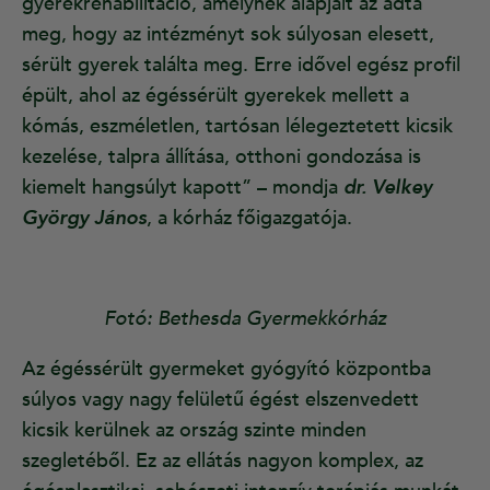
gyerekrehabilitáció, amelynek alapjait az adta
meg, hogy az intézményt sok súlyosan elesett,
sérült gyerek találta meg. Erre idővel egész profil
épült, ahol az égéssérült gyerekek mellett a
kómás, eszméletlen, tartósan lélegeztetett kicsik
kezelése, talpra állítása, otthoni gondozása is
kiemelt hangsúlyt kapott” – mondja
dr. Velkey
György János
, a kórház főigazgatója.
Fotó: Bethesda Gyermekkórház
Az égéssérült gyermeket gyógyító központba
súlyos vagy nagy felületű égést elszenvedett
kicsik kerülnek az ország szinte minden
szegletéből. Ez az ellátás nagyon komplex, az