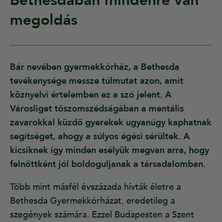
Bethesdában mindenre van
megoldás
Bár nevében gyermekkórház, a Bethesda
tevékenysége messze túlmutat azon, amit
köznyelvi értelemben ez a szó jelent. A
Városliget tőszomszédságában a mentális
zavarokkal küzdő gyerekek ugyanúgy kaphatnak
segítséget, ahogy a súlyos égési sérültek. A
kicsiknek így minden esélyük megvan arra, hogy
felnőttként jól boldoguljanak a társadalomban.
Több mint másfél évszázada hívták életre a
Bethesda Gyermekkórházat, eredetileg a
szegények számára. Ezzel Budapesten a Szent