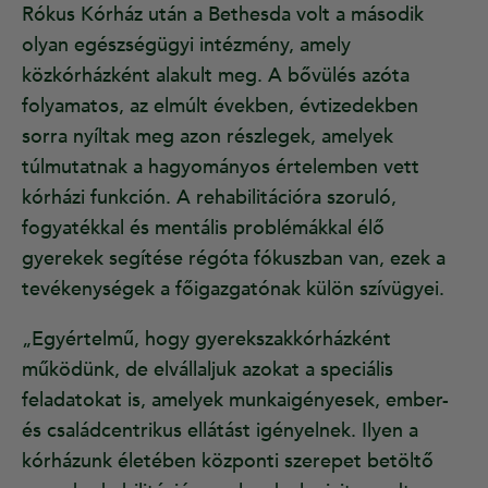
Rókus Kórház után a Bethesda volt a második
olyan egészségügyi intézmény, amely
közkórházként alakult meg. A bővülés azóta
folyamatos, az elmúlt években, évtizedekben
sorra nyíltak meg azon részlegek, amelyek
túlmutatnak a hagyományos értelemben vett
kórházi funkción. A rehabilitációra szoruló,
fogyatékkal és mentális problémákkal élő
gyerekek segítése régóta fókuszban van, ezek a
tevékenységek a főigazgatónak külön szívügyei.
„Egyértelmű, hogy gyerekszakkórházként
működünk, de elvállaljuk azokat a speciális
feladatokat is, amelyek munkaigényesek, ember-
és családcentrikus ellátást igényelnek. Ilyen a
kórházunk életében központi szerepet betöltő