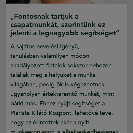
„Fontosnak tartjuk a
csapatmunkát, szerintünk ez
jelenti a legnagyobb segítséget”
A sajátos nevelési igényű,
tanulásban valamilyen módon
akadályozott fiatalok sokszor nehezen
találják meg a helyüket a munka
világában, pedig ők is végezhetnek
ugyanolyan értékteremtő munkát, mint
bárki más. Ehhez nyújt segítséget a
Piarista Kilátó Központ, lehetővé téve,
hogy az érintettek akár a nyílt
munkaerőpiacon is elhelyezkedhessenek.