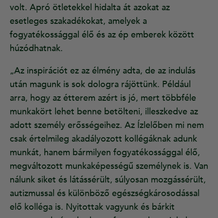
volt. Apró ötletekkel hidalta át azokat az
esetleges szakadékokat, amelyek a
fogyatékossággal élő és az ép emberek között
húzódhatnak.
„Az inspirációt ez az élmény adta, de az indulás
után magunk is sok dologra rájöttünk. Például
arra, hogy az étterem azért is jó, mert többféle
munkakört lehet benne betölteni, illeszkedve az
adott személy erősségeihez. Az Ízlelőben mi nem
csak értelmileg akadályozott kollégáknak adunk
munkát, hanem bármilyen fogyatékossággal élő,
megváltozott munkaképességű személynek is. Van
nálunk siket és látássérült, súlyosan mozgássérült,
autizmussal és különböző egészségkárosodással
elő kolléga is. Nyitottak vagyunk és bárkit