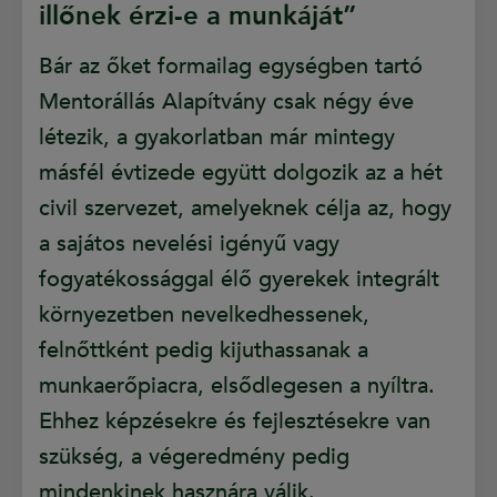
illőnek érzi-e a munkáját”
Bár az őket formailag egységben tartó
Mentorállás Alapítvány csak négy éve
létezik, a gyakorlatban már mintegy
másfél évtizede együtt dolgozik az a hét
civil szervezet, amelyeknek célja az, hogy
a sajátos nevelési igényű vagy
fogyatékossággal élő gyerekek integrált
környezetben nevelkedhessenek,
felnőttként pedig kijuthassanak a
munkaerőpiacra, elsődlegesen a nyíltra.
Ehhez képzésekre és fejlesztésekre van
szükség, a végeredmény pedig
mindenkinek hasznára válik.