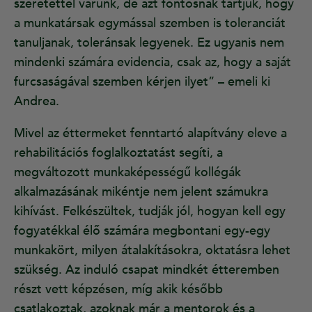
szeretettel várunk, de azt fontosnak tartjuk, hogy
a munkatársak egymással szemben is toleranciát
tanuljanak, toleránsak legyenek. Ez ugyanis nem
mindenki számára evidencia, csak az, hogy a saját
furcsaságával szemben kérjen ilyet” – emeli ki
Andrea.
Mivel az éttermeket fenntartó alapítvány eleve a
rehabilitációs foglalkoztatást segíti, a
megváltozott munkaképességű kollégák
alkalmazásának mikéntje nem jelent számukra
kihívást. Felkészültek, tudják jól, hogyan kell egy
fogyatékkal élő számára megbontani egy-egy
munkakört, milyen átalakításokra, oktatásra lehet
szükség. Az induló csapat mindkét étteremben
részt vett képzésen, míg akik később
csatlakoztak, azoknak már a mentorok és a