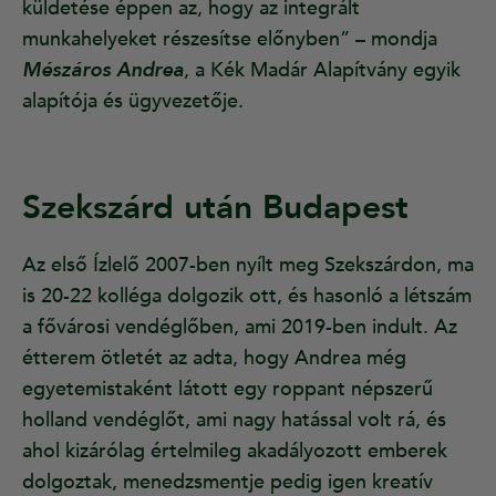
küldetése éppen az, hogy az integrált
munkahelyeket részesítse előnyben” – mondja
Mészáros Andrea
, a Kék Madár Alapítvány egyik
alapítója és ügyvezetője.
Szekszárd után Budapest
Az első Ízlelő 2007-ben nyílt meg Szekszárdon, ma
is 20-22 kolléga dolgozik ott, és hasonló a létszám
a fővárosi vendéglőben, ami 2019-ben indult. Az
étterem ötletét az adta, hogy Andrea még
egyetemistaként látott egy roppant népszerű
holland vendéglőt, ami nagy hatással volt rá, és
ahol kizárólag értelmileg akadályozott emberek
dolgoztak, menedzsmentje pedig igen kreatív