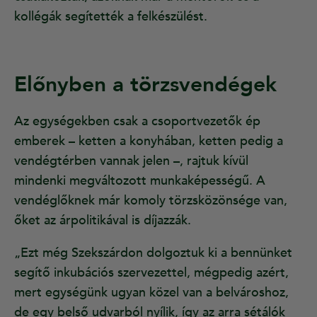
kollégák segítették a felkészülést.
Előnyben a törzsvendégek
Az egységekben csak a csoportvezetők ép
emberek – ketten a konyhában, ketten pedig a
vendégtérben vannak jelen –, rajtuk kívül
mindenki megváltozott munkaképességű. A
vendéglőknek már komoly törzsközönsége van,
őket az árpolitikával is díjazzák.
„Ezt még Szekszárdon dolgoztuk ki a bennünket
segítő inkubációs szervezettel, mégpedig azért,
mert egységünk ugyan közel van a belvároshoz,
de egy belső udvarból nyílik, így az arra sétálók