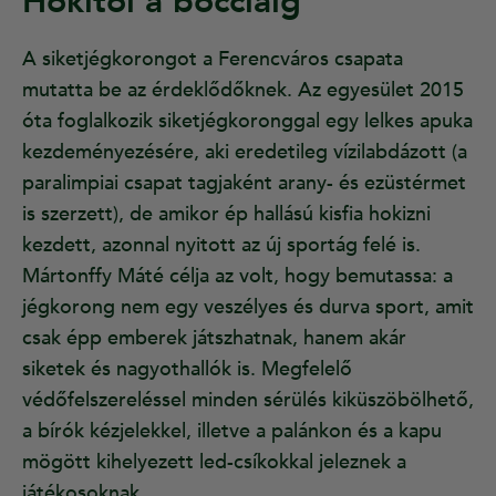
Hokitól a bocciáig
A siketjégkorongot a Ferencváros csapata
mutatta be az érdeklődőknek. Az egyesület 2015
óta foglalkozik siketjégkoronggal egy lelkes apuka
kezdeményezésére, aki eredetileg vízilabdázott (a
paralimpiai csapat tagjaként arany- és ezüstérmet
is szerzett), de amikor ép hallású kisfia hokizni
kezdett, azonnal nyitott az új sportág felé is.
Mártonffy Máté célja az volt, hogy bemutassa: a
jégkorong nem egy veszélyes és durva sport, amit
csak épp emberek játszhatnak, hanem akár
siketek és nagyothallók is. Megfelelő
védőfelszereléssel minden sérülés kiküszöbölhető,
a bírók kézjelekkel, illetve a palánkon és a kapu
mögött kihelyezett led-csíkokkal jeleznek a
játékosoknak.