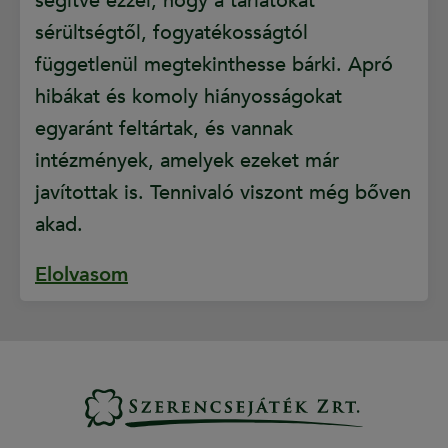
segítve ezzel, hogy a tárlatokat
sérültségtől, fogyatékosságtól
függetlenül megtekinthesse bárki. Apró
hibákat és komoly hiányosságokat
egyaránt feltártak, és vannak
intézmények, amelyek ezeket már
javítottak is. Tennivaló viszont még bőven
akad.
Elolvasom