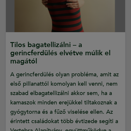
Tilos bagatellizálni – a
gerincferdülés elvétve múlik el
magától
A gerincferdülés olyan probléma, amit az
első pillanattól komolyan kell venni, nem
szabad elbagatellizálni akkor sem, ha a
kamaszok minden erejükkel tiltakoznak a
gyógytorna és a fűző viselése ellen. Az
érintett családokat több évtizede segíti a
Vertebra Alapítvány, együttműködve a