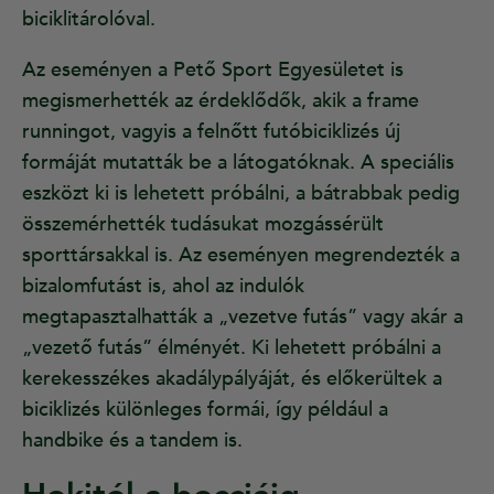
biciklitárolóval.
Az eseményen a Pető Sport Egyesületet is
megismerhették az érdeklődők, akik a frame
runningot, vagyis a felnőtt futóbiciklizés új
formáját mutatták be a látogatóknak. A speciális
eszközt ki is lehetett próbálni, a bátrabbak pedig
összemérhették tudásukat mozgássérült
sporttársakkal is. Az eseményen megrendezték a
bizalomfutást is, ahol az indulók
megtapasztalhatták a „vezetve futás” vagy akár a
„vezető futás” élményét. Ki lehetett próbálni a
kerekesszékes akadálypályáját, és előkerültek a
biciklizés különleges formái, így például a
handbike és a tandem is.