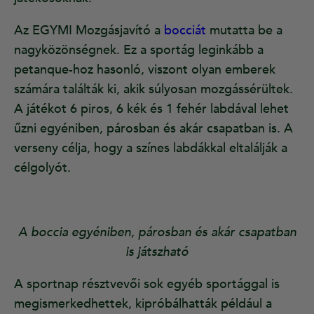
Az EGYMI Mozgásjavító a
bocciát
mutatta be a
nagyközönségnek. Ez a sportág leginkább a
petanque-hoz hasonló, viszont olyan emberek
számára találták ki, akik súlyosan mozgássérültek.
A játékot 6 piros, 6 kék és 1 fehér labdával lehet
űzni egyéniben, párosban és akár csapatban is. A
verseny célja, hogy a színes labdákkal eltalálják a
célgolyót.
A boccia egyéniben, párosban és akár csapatban
is játszható
A sportnap résztvevői sok egyéb sportággal is
megismerkedhettek, kipróbálhatták például a