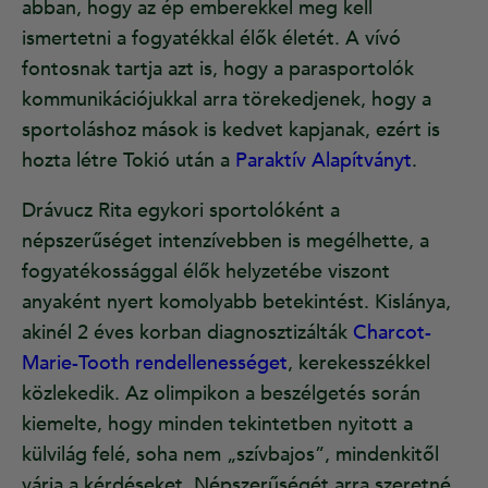
abban, hogy az ép emberekkel meg kell
ismertetni a fogyatékkal élők életét. A vívó
fontosnak tartja azt is, hogy a parasportolók
kommunikációjukkal arra törekedjenek, hogy a
sportoláshoz mások is kedvet kapjanak, ezért is
hozta létre Tokió után a
Paraktív Alapítványt
.
Drávucz Rita egykori sportolóként a
népszerűséget intenzívebben is megélhette, a
fogyatékossággal élők helyzetébe viszont
anyaként nyert komolyabb betekintést. Kislánya,
akinél 2 éves korban diagnosztizálták
Charcot-
Marie-Tooth rendellenességet
, kerekesszékkel
közlekedik. Az olimpikon a beszélgetés során
kiemelte, hogy minden tekintetben nyitott a
külvilág felé, soha nem „szívbajos”, mindenkitől
várja a kérdéseket. Népszerűségét arra szeretné