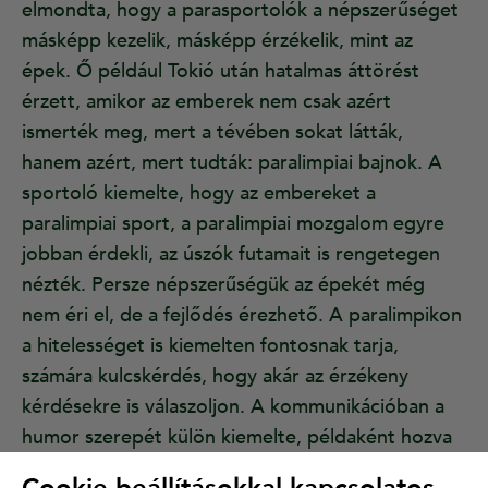
elmondta, hogy a parasportolók a népszerűséget
másképp kezelik, másképp érzékelik, mint az
épek. Ő például Tokió után hatalmas áttörést
érzett, amikor az emberek nem csak azért
ismerték meg, mert a tévében sokat látták,
hanem azért, mert tudták: paralimpiai bajnok. A
sportoló kiemelte, hogy az embereket a
paralimpiai sport, a paralimpiai mozgalom egyre
jobban érdekli, az úszók futamait is rengetegen
nézték. Persze népszerűségük az épekét még
nem éri el, de a fejlődés érezhető. A paralimpikon
a hitelességet is kiemelten fontosnak tarja,
számára kulcskérdés, hogy akár az érzékeny
kérdésekre is válaszoljon. A kommunikációban a
humor szerepét külön kiemelte, példaként hozva
azt, hogy
Facebook profilján
Lábatlan település