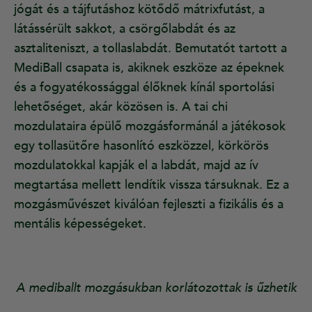
jógát és a tájfutáshoz kötődő mátrixfutást, a
látássérült sakkot, a csörgőlabdát és az
asztaliteniszt, a tollaslabdát. Bemutatót tartott a
MediBall csapata is, akiknek eszköze az épeknek
és a fogyatékossággal élőknek kínál sportolási
lehetőséget, akár közösen is. A tai chi
mozdulataira épülő mozgásformánál a játékosok
egy tollasütőre hasonlító eszközzel, körkörös
mozdulatokkal kapják el a labdát, majd az ív
megtartása mellett lendítik vissza társuknak. Ez a
mozgásművészet kiválóan fejleszti a fizikális és a
mentális képességeket.
A mediballt mozgásukban korlátozottak is űzhetik