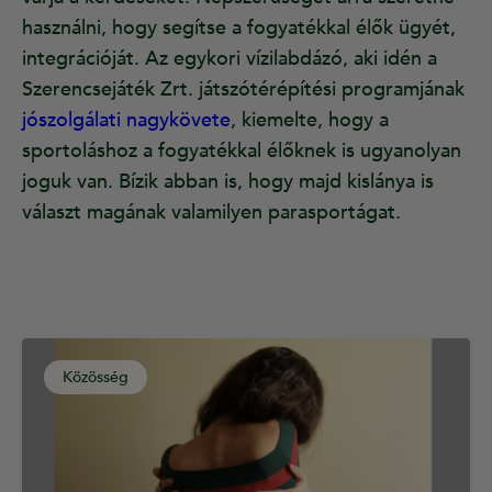
használni, hogy segítse a fogyatékkal élők ügyét,
integrációját. Az egykori vízilabdázó, aki idén a
Szerencsejáték Zrt. játszótérépítési programjának
jószolgálati nagykövete
, kiemelte, hogy a
sportoláshoz a fogyatékkal élőknek is ugyanolyan
joguk van. Bízik abban is, hogy majd kislánya is
választ magának valamilyen parasportágat.
Közösség