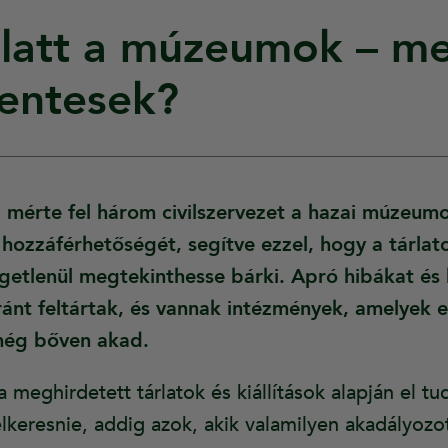
latt a múzeumok – me
entesek?
 mérte fel három civilszervezet a hazai múzeum
ozzáférhetőségét, segítve ezzel, hogy a tárlato
getlenül megtekinthesse bárki. Apró hibákat és
ánt feltártak, és vannak intézmények, amelyek e
 még bőven akad.
meghirdetett tárlatok és kiállítások alapján el tu
eresnie, addig azok, akik valamilyen akadályozot