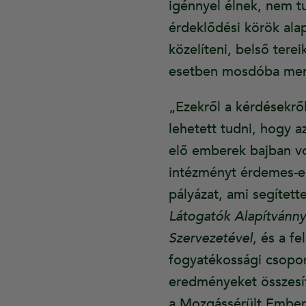
igénnyel élnek, nem t
érdeklődési körök alap
közelíteni, belső ter
esetben mosdóba men
„Ezekről a kérdésekrő
lehetett tudni, hogy
elő emberek bajban vo
intézményt érdemes-e 
pályázat, ami segítet
Látogatók Alapítvánny
Szervezetével
, és a f
fogyatékossági csopo
eredményeket összesí
a Mozgássérült Ember