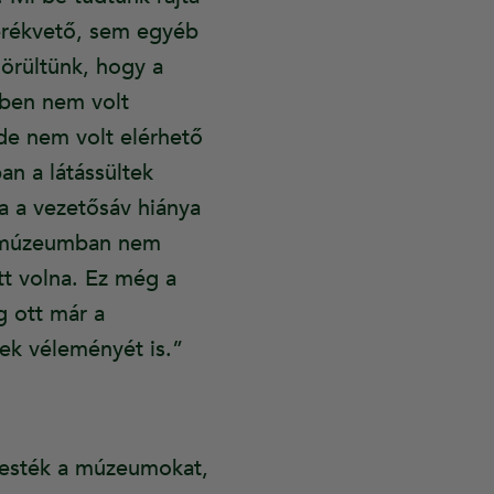
kerékvető, sem egyéb
örültünk, hogy a
kben nem volt
de nem volt elérhető
an a látássültek
a a vezetősáv hiánya
an múzeumban nem
tt volna. Ez még a
 ott már a
tek véleményét is.”
eresték a múzeumokat,