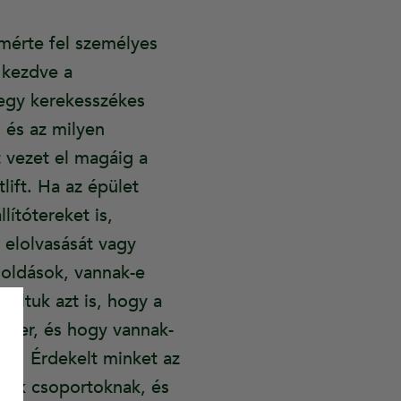
mérte fel személyes
 kezdve a
 egy kerekesszékes
 és az milyen
t vezet el magáig a
ift. Ha az épület
lítótereket is,
k elolvasását vagy
oldások, vannak-e
gáltuk azt is, hogy a
dszer, és hogy vannak-
tik. Érdekelt minket az
sok csoportoknak, és