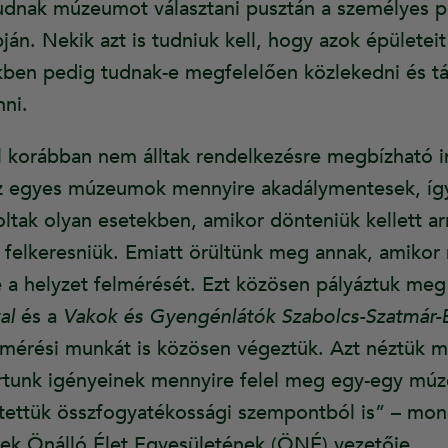
udnak múzeumot választani pusztán a személyes p
ján. Nekik azt is tudniuk kell, hogy azok épületei
eikben pedig tudnak-e megfelelően közlekedni és t
ni.
l korábban nem álltak rendelkezésre megbízható 
 az egyes múzeumok mennyire akadálymentesek, íg
ltak olyan esetekben, amikor dönteniük kellett ar
felkeresniük. Emiatt örültünk meg annak, amikor
te a helyzet felmérését. Ezt közösen pályáztuk me
al
és a
Vakok és Gyengénlátók Szabolcs-Szatmár
elmérési munkát is közösen végeztük. Azt néztük m
rtunk igényeinek mennyire felel meg egy-egy mú
tettük összfogyatékossági szempontból is” – mo
ek Önálló Élet Egyesületének (ÖNÉ) vezetője.