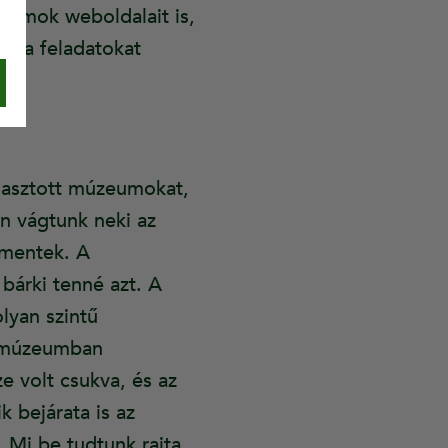
eumok weboldalait is,
lja a feladatokat
álasztott múzeumokat,
n vágtunk neki az
l mentek. A
bárki tenné azt. A
lyan szintű
b múzeumban
e volt csukva, és az
k bejárata is az
 Mi be tudtunk rajta