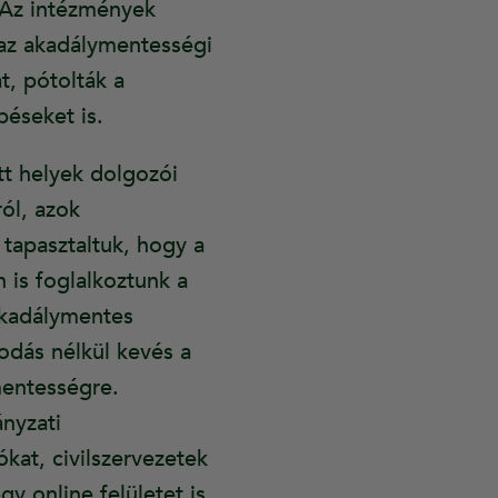
. Az intézmények
 az akadálymentességi
t, pótolták a
péseket is.
tt helyek dolgozói
ól, azok
 tapasztaltuk, hogy a
 is foglalkoztunk a
akadálymentes
sodás nélkül kevés a
mentességre.
ányzati
at, civilszervezetek
 online felületet is,