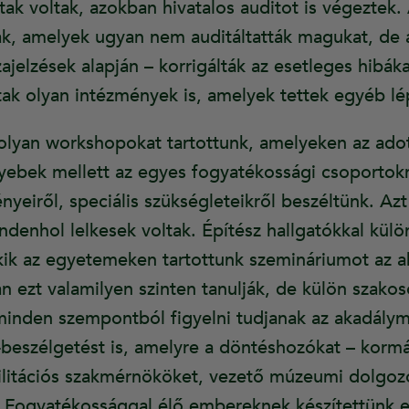
tak voltak, azokban hivatalos auditot is végeztek
tak, amelyek ugyan nem auditáltatták magukat, de
zajelzések alapján – korrigálták az esetleges hibáka
ak olyan intézmények is, amelyek tettek egyéb lé
e olyan workshopokat tartottunk, amelyeken az ado
gyebek mellett az egyes fogyatékossági csoportokr
nyeiről, speciális szükségleteikről beszéltünk. Azt
enhol lelkesek voltak. Építész hallgatókkal külön
kik az egyetemeken tartottunk szemináriumot az 
n ezt valamilyen szinten tanulják, de külön szako
inden szempontból figyelni tudjanak az akadály
l-beszélgetést is, amelyre a döntéshozókat – korm
litációs szakmérnököket, vezető múzeumi dolgozók
 Fogyatékossággal élő embereknek készítettünk egy