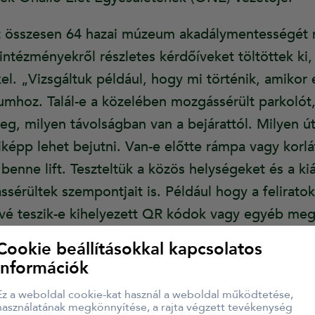
et összesen 64 hazai múzeum akadálymentességét 
intézményekről részletes kérdőíveket töltöttek ki,
l. „Vizsgáltuk például, hogy mi történik, amikor
hoz. Talál-e a közelében mozgássérült parkolót,
eg, milyen távolságban van a bejárattól. Milyen ú
pp lehet bejutni. Van-e előtte rámpa vagy korlátl
enne lift. Teszteltük a közös helységeket és a kiál
ssérültek szempontjait is. Például hogy a felirato
vé teszik-e kihelyezett QR kódok vagy egyéb meg
tárgyak, megfelelő audioguide-ok, vezetősávok. Vizs
Cookie beállításokkal kapcsolatos
 elérhető-e indukciós hurok vagy hallássegítő ren
információk
ogramok, amelyek az enyhe értelmi sérülteket segí
Ez a weboldal cookie-kat használ a weboldal működtetése,
ézményben vannak-e múzeumpedagógiai foglalkozá
használatának megkönnyítése, a rajta végzett tevékenység