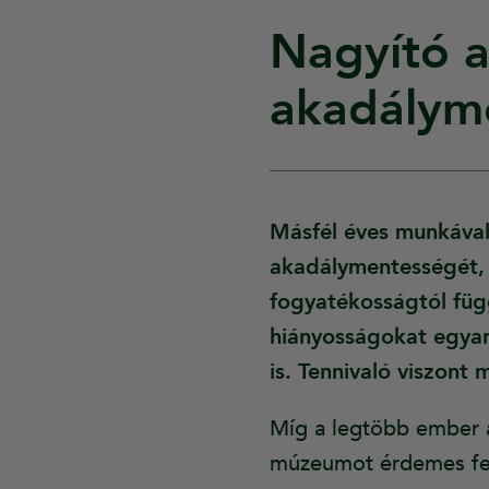
Nagyító a
akadálym
Másfél éves munkával
akadálymentességét, h
fogyatékosságtól füg
hiányosságokat egyar
is. Tennivaló viszont
Míg a legtöbb ember a 
múzeumot érdemes felk