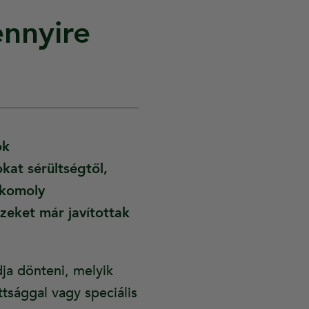
nnyire
ok
kat sérültségtől,
 komoly
zeket már javítottak
dja dönteni, melyik
tsággal vagy speciális