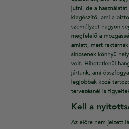
jutni, de a használat
kiegészítő, ami a biz
személyzet nagyon se
megfelelő a mozgássér
amiatt, mert raktárna
sincsenek könnyű hely
volt. Hihetetlenül h
jártunk, ami összfogy
legjobbak közé tartoz
tervezésnél is figyelt
Kell a nyitott
Az előre nem jelzett 