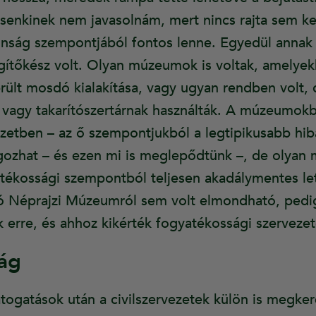
át senkinek nem javasolnám, mert nincs rajta sem 
tonság szempontjából fontos lenne. Egyedül annak 
gítőkész volt. Olyan múzeumok is voltak, amelye
ült mosdó kialakítása, vagy ugyan rendben volt, 
k vagy takarítószertárnak használták. A múzeumokb
zetben – az ő szempontjukból a legtipikusabb hib
angozhat – és ezen mi is meglepődtünk –, de oly
atékossági szempontból teljesen akadálymentes le
ó Néprajzi Múzeumról sem volt elmondható, pedig
ek erre, és ahhoz kikérték fogyatékossági szerveze
ság
látogatások után a civilszervezetek külön is megk