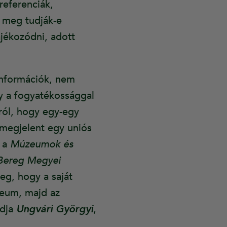
referenciák,
t meg tudják-e
ájékozódni, adott
információk, nem
y a fogyatékossággal
ról, hogy egy-egy
 megjelent egy uniós
g a
Múzeumok és
-Bereg Megyei
eg, hogy a saját
zeum, majd az
ndja
Ungvári Györgyi
,