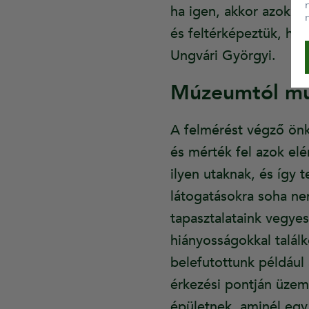
ha igen, akkor azokat
és feltérképeztük, hog
Ungvári Györgyi.
Múzeumtól m
A felmérést végző önk
és mérték fel azok el
ilyen utaknak, és így t
látogatásokra soha ne
tapasztalataink vegyes
hiányosságokkal talál
belefutottunk például 
érkezési pontján üzeme
épületnek, aminél egy