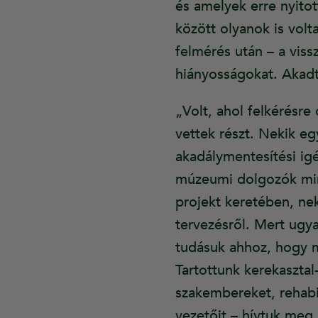
és amelyek erre nyitot
között olyanok is vol
felmérés után – a viss
hiányosságokat. Akadt
„Volt, ahol felkérésr
vettek részt. Nekik e
akadálymentesítési igé
múzeumi dolgozók mind
projekt keretében, ne
tervezésről. Mert ugya
tudásuk ahhoz, hogy m
Tartottunk kerekaszta
szakembereket, rehabi
vezetőit – hívtuk meg.