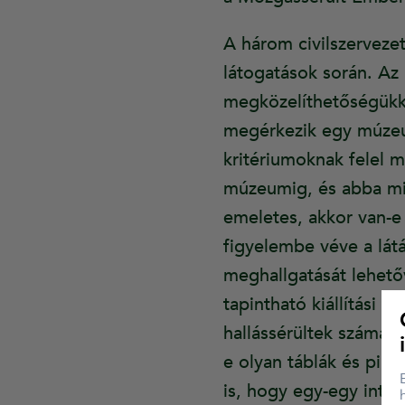
A három civilszervez
látogatások során. Az 
megközelíthetőségükke
megérkezik egy múzeum
kritériumoknak felel m
múzeumig, és abba miké
emeletes, akkor van-e b
figyelembe véve a látá
meghallgatását lehető
tapintható kiállítási 
hallássérültek számára
e olyan táblák és pikt
is, hogy egy-egy int