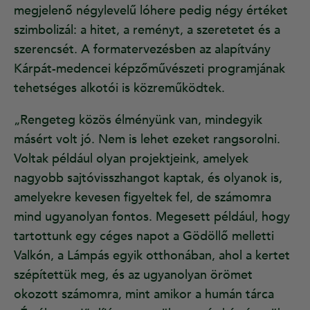
megjelenő négylevelű lóhere pedig négy értéket
szimbolizál: a hitet, a reményt, a szeretetet és a
szerencsét. A formatervezésben az alapítvány
Kárpát-medencei képzőművészeti programjának
tehetséges alkotói is közreműködtek.
„Rengeteg közös élményünk van, mindegyik
másért volt jó. Nem is lehet ezeket rangsorolni.
Voltak például olyan projektjeink, amelyek
nagyobb sajtóvisszhangot kaptak, és olyanok is,
amelyekre kevesen figyeltek fel, de számomra
mind ugyanolyan fontos. Megesett például, hogy
tartottunk egy céges napot a Gödöllő melletti
Valkón, a Lámpás egyik otthonában, ahol a kertet
szépítettük meg, és az ugyanolyan örömet
okozott számomra, mint amikor a humán tárca