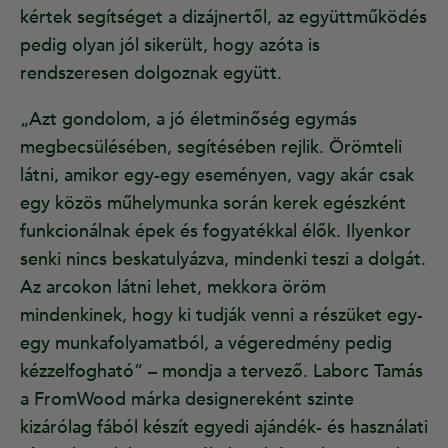
kértek segítséget a dizájnertől, az együttműködés
pedig olyan jól sikerült, hogy azóta is
rendszeresen dolgoznak együtt.
„Azt gondolom, a jó életminőség egymás
megbecsülésében, segítésében rejlik. Örömteli
látni, amikor egy-egy eseményen, vagy akár csak
egy közös műhelymunka során kerek egészként
funkcionálnak épek és fogyatékkal élők. Ilyenkor
senki nincs beskatulyázva, mindenki teszi a dolgát.
Az arcokon látni lehet, mekkora öröm
mindenkinek, hogy ki tudják venni a részüket egy-
egy munkafolyamatból, a végeredmény pedig
kézzelfogható” – mondja a tervező. Laborc Tamás
a FromWood márka designereként szinte
kizárólag fából készít egyedi ajándék- és használati