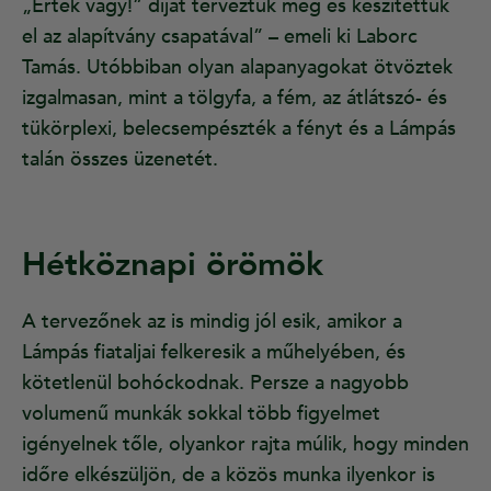
„Érték vagy!” díját terveztük meg és készítettük
el az alapítvány csapatával” – emeli ki Laborc
Tamás. Utóbbiban olyan alapanyagokat ötvöztek
izgalmasan, mint a tölgyfa, a fém, az átlátszó- és
tükörplexi, belecsempészték a fényt és a Lámpás
talán összes üzenetét.
Hétköznapi örömök
A tervezőnek az is mindig jól esik, amikor a
Lámpás fiataljai felkeresik a műhelyében, és
kötetlenül bohóckodnak. Persze a nagyobb
volumenű munkák sokkal több figyelmet
igényelnek tőle, olyankor rajta múlik, hogy minden
időre elkészüljön, de a közös munka ilyenkor is