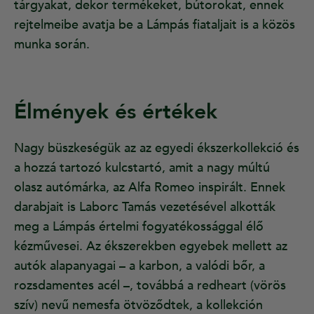
tárgyakat, dekor termékeket, bútorokat, ennek
rejtelmeibe avatja be a Lámpás fiataljait is a közös
munka során.
Élmények és értékek
Nagy büszkeségük az az egyedi ékszerkollekció és
a hozzá tartozó kulcstartó, amit a nagy múltú
olasz autómárka, az Alfa Romeo inspirált. Ennek
darabjait is Laborc Tamás vezetésével alkották
meg a Lámpás értelmi fogyatékossággal élő
kézművesei. Az ékszerekben egyebek mellett az
autók alapanyagai – a karbon, a valódi bőr, a
rozsdamentes acél –, továbbá a redheart (vörös
szív) nevű nemesfa ötvöződtek, a kollekción