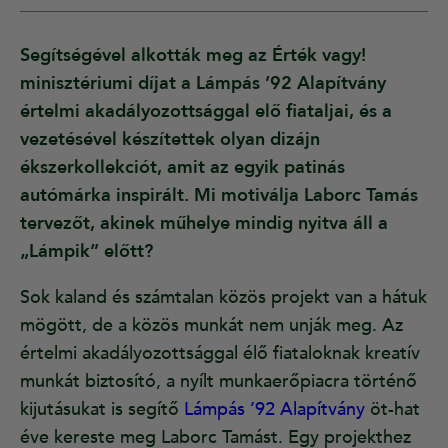
Segítségével alkották meg az Érték vagy!
minisztériumi díjat a Lámpás ’92 Alapítvány
értelmi akadályozottsággal elő fiataljai, és a
vezetésével készítettek olyan dizájn
ékszerkollekciót, amit az egyik patinás
autómárka inspirált. Mi motiválja Laborc Tamás
tervezőt, akinek műhelye mindig nyitva áll a
„Lámpik” előtt?
Sok kaland és számtalan közös projekt van a hátuk
mögött, de a közös munkát nem unják meg. Az
értelmi akadályozottsággal élő fiataloknak kreatív
munkát biztosító, a nyílt munkaerőpiacra történő
kijutásukat is segítő
Lámpás ’92 Alapítvány
öt-hat
éve kereste meg Laborc Tamást. Egy projekthez