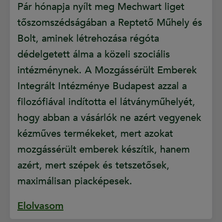
Pár hónapja nyílt meg Mechwart liget
tőszomszédságában a Reptető Műhely és
Bolt, aminek létrehozása régóta
dédelgetett álma a közeli szociális
intézménynek. A Mozgássérült Emberek
Integrált Intézménye Budapest azzal a
filozófiával indította el látványműhelyét,
hogy abban a vásárlók ne azért vegyenek
kézműves termékeket, mert azokat
mozgássérült emberek készítik, hanem
azért, mert szépek és tetszetősek,
maximálisan piacképesek.
Elolvasom