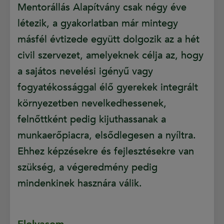
Mentorállás Alapítvány csak négy éve
létezik, a gyakorlatban már mintegy
másfél évtizede együtt dolgozik az a hét
civil szervezet, amelyeknek célja az, hogy
a sajátos nevelési igényű vagy
fogyatékossággal élő gyerekek integrált
környezetben nevelkedhessenek,
felnőttként pedig kijuthassanak a
munkaerőpiacra, elsődlegesen a nyíltra.
Ehhez képzésekre és fejlesztésekre van
szükség, a végeredmény pedig
mindenkinek hasznára válik.