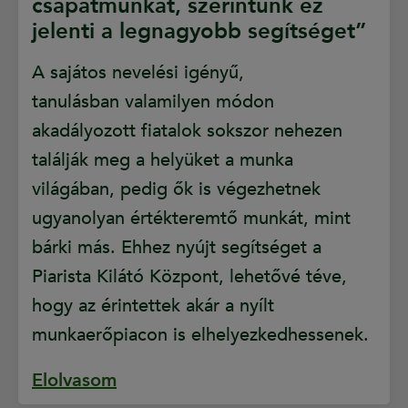
csapatmunkát, szerintünk ez
jelenti a legnagyobb segítséget”
A sajátos nevelési igényű,
tanulásban valamilyen módon
akadályozott fiatalok sokszor nehezen
találják meg a helyüket a munka
világában, pedig ők is végezhetnek
ugyanolyan értékteremtő munkát, mint
bárki más. Ehhez nyújt segítséget a
Piarista Kilátó Központ, lehetővé téve,
hogy az érintettek akár a nyílt
munkaerőpiacon is elhelyezkedhessenek.
Elolvasom