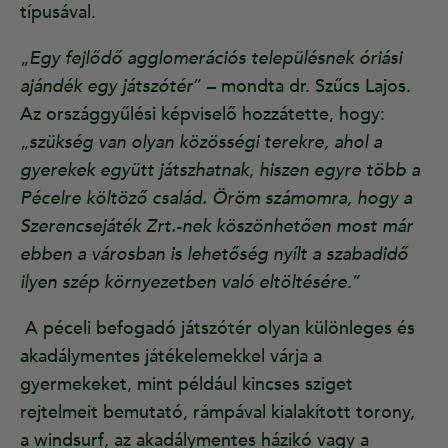
típusával.
„
Egy fejlődő agglomerációs településnek óriási
ajándék egy játszótér
” – mondta dr. Szűcs Lajos.
Az országgyűlési képviselő hozzátette, hogy:
„
szükség van olyan közösségi terekre, ahol a
gyerekek együtt játszhatnak, hiszen egyre több a
Pécelre költöző család. Öröm számomra, hogy a
Szerencsejáték Zrt.-nek köszönhetően most már
ebben a városban is lehetőség nyílt a szabadidő
ilyen szép környezetben való eltöltésére
.”
A péceli befogadó játszótér olyan különleges és
akadálymentes játékelemekkel várja a
gyermekeket, mint például kincses sziget
rejtelmeit bemutató, rámpával kialakított torony,
a windsurf, az akadálymentes házikó vagy a