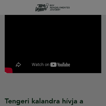
Tengeri kalandra hívja a