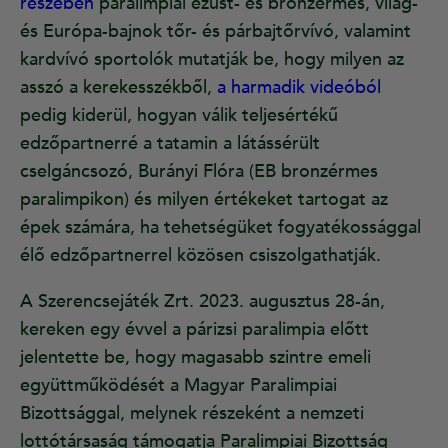
részében
paralimpiai ezüst- és bronzérmes, világ-
és Európa-bajnok tőr- és párbajtőrvívó, valamint
kardvívó sportolók mutatják be, hogy milyen az
asszó a kerekesszékből,
a harmadik videóból
pedig kiderül, hogyan válik teljesértékű
edzőpartnerré a tatamin a látássérült
cselgáncsozó, Burányi Flóra (EB bronzérmes
paralimpikon) és milyen értékeket tartogat az
épek számára, ha tehetségüket fogyatékossággal
élő edzőpartnerrel közösen csiszolgathatják.
A Szerencsejáték Zrt. 2023. augusztus 28-án,
kereken egy évvel a párizsi paralimpia előtt
jelentette be, hogy magasabb szintre emeli
együttműködését a Magyar Paralimpiai
Bizottsággal, melynek részeként a nemzeti
lottótársaság támogatja Paralimpiai Bizottság