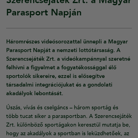
Szerencsejáték Zrt. a Magyar
Parasport Napján
Háromrészes videósorozattal ünnepli a Magyar
Parasport Napját a nemzeti lottótársaság. A
Szerencsejáték Zrt. a videókampánnyal szeretné
felhívni a figyelmet a fogyatékossággal élő
sportolók sikereire, ezzel is elősegítve
társadalmi integrációjukat és a gondolati
akadályok lebontását.
Úszás, vívás és cselgáncs – három sportág és
több tucat siker a parasportban. A Szerencsejáték
Zrt. különböző sportágakon keresztül mutatja be,
hogy az akadályok a sportban is leküzdhetőek, az