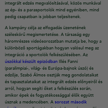
integrált edzés megvalósításával, közös munkával
az ép- és a parasportolók mind egyéniben, mind
pedig csapatban is jobban teljesítenek.
A kampány célja az elfogadás üzenetének
széleskörű megismertetése. A társaság egy
háromrészes videósorozatban mutatja be, hogy a
különböző sportágakban hogyan valósul meg az
integráció a sportolók felkészülésében. Az
úszókkal készült epizódban
Illés Fanni
(paralimpiai-, világ- és Európa-bajnok úszó) és
edzője, Szabó Álmos osztják meg gondolataikat
és tapasztalataikat az integrált edzés előnyeiről és
arról, hogyan segíti őket a felkészülés során,
amikor épek és fogyatékossággal élők együtt
úsznak a medencében. A
sorozat második