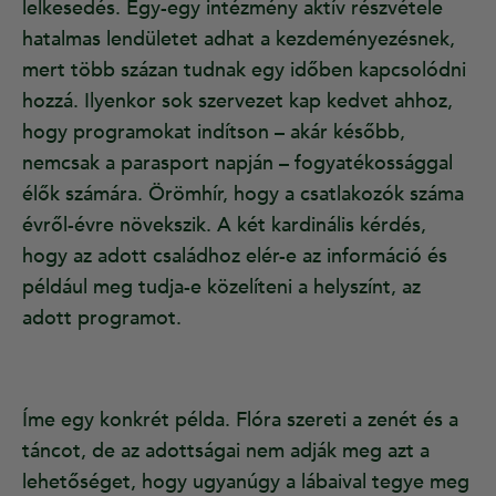
lelkesedés. Egy-egy intézmény aktív részvétele
hatalmas lendületet adhat a kezdeményezésnek,
mert több százan tudnak egy időben kapcsolódni
hozzá. Ilyenkor sok szervezet kap kedvet ahhoz,
hogy programokat indítson – akár később,
nemcsak a parasport napján – fogyatékossággal
élők számára. Örömhír, hogy a csatlakozók száma
évről-évre növekszik. A két kardinális kérdés,
hogy az adott családhoz elér-e az információ és
például meg tudja-e közelíteni a helyszínt, az
adott programot.
Íme egy konkrét példa. Flóra szereti a zenét és a
táncot, de az adottságai nem adják meg azt a
lehetőséget, hogy ugyanúgy a lábaival tegye meg