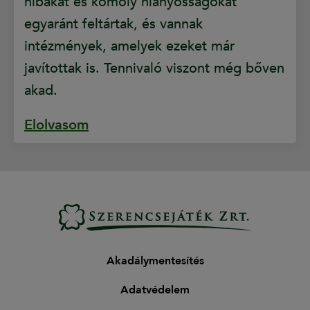
hibákat és komoly hiányosságokat
egyaránt feltártak, és vannak
intézmények, amelyek ezeket már
javítottak is. Tennivaló viszont még bőven
akad.
Elolvasom
Akadálymentesítés
Adatvédelem