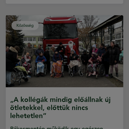
Közösség
„A kollégák mindig előállnak új
ötletekkel, előttük nincs
lehetetlen”
Rákosmentén működik egy egészen