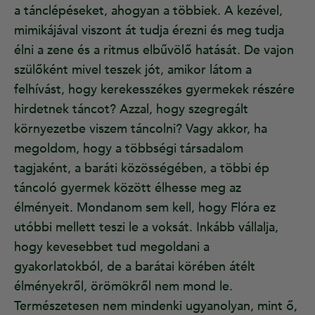
a tánclépéseket, ahogyan a többiek. A kezével,
mimikájával viszont át tudja érezni és meg tudja
élni a zene és a ritmus elbűvölő hatását. De vajon
szülőként mivel teszek jót, amikor látom a
felhívást, hogy kerekesszékes gyermekek részére
hirdetnek táncot? Azzal, hogy szegregált
környezetbe viszem táncolni? Vagy akkor, ha
megoldom, hogy a többségi társadalom
tagjaként, a baráti közösségében, a többi ép
táncoló gyermek között élhesse meg az
élményeit. Mondanom sem kell, hogy Flóra ez
utóbbi mellett teszi le a voksát. Inkább vállalja,
hogy kevesebbet tud megoldani a
gyakorlatokból, de a barátai körében átélt
élményekről, örömökről nem mond le.
Természetesen nem mindenki ugyanolyan, mint ő,