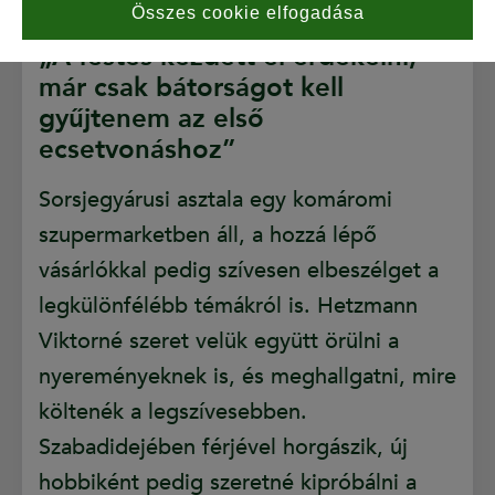
Összes cookie elfogadása
„A festés kezdett el érdekelni,
már csak bátorságot kell
gyűjtenem az első
ecsetvonáshoz”
Sorsjegyárusi asztala egy komáromi
szupermarketben áll, a hozzá lépő
vásárlókkal pedig szívesen elbeszélget a
legkülönfélébb témákról is. Hetzmann
Viktorné szeret velük együtt örülni a
nyereményeknek is, és meghallgatni, mire
költenék a legszívesebben.
Szabadidejében férjével horgászik, új
hobbiként pedig szeretné kipróbálni a