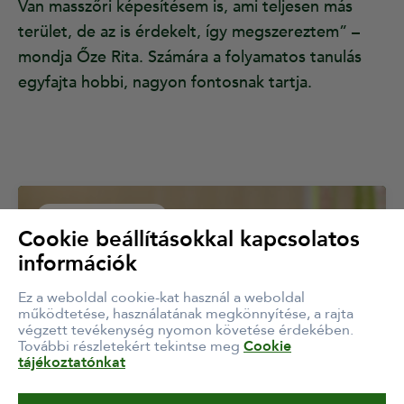
Van masszőri képesítésem is, ami teljesen más
terület, de az is érdekelt, így megszereztem” –
mondja Őze Rita. Számára a folyamatos tanulás
egyfajta hobbi, nagyon fontosnak tartja.
Hétköznapi hősök
Cookie beállításokkal kapcsolatos
információk
Ez a weboldal cookie-kat használ a weboldal
működtetése, használatának megkönnyítése, a rajta
végzett tevékenység nyomon követése érdekében.
További részletekért tekintse meg
Cookie
tájékoztatónkat