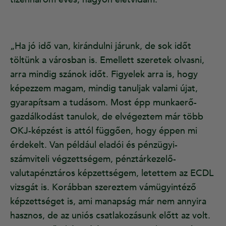
„Ha jó idő van, kirándulni járunk, de sok időt
töltünk a városban is. Emellett szeretek olvasni,
arra mindig szánok időt. Figyelek arra is, hogy
képezzem magam, mindig tanuljak valami újat,
gyarapítsam a tudásom. Most épp munkaerő-
gazdálkodást tanulok, de elvégeztem már több
OKJ-képzést is attól függően, hogy éppen mi
érdekelt. Van például eladói és pénzügyi-
számviteli végzettségem, pénztárkezelő-
valutapénztáros képzettségem, letettem az ECDL
vizsgát is. Korábban szereztem vámügyintéző
képzettséget is, ami manapság már nem annyira
hasznos, de az uniós csatlakozásunk előtt az volt.