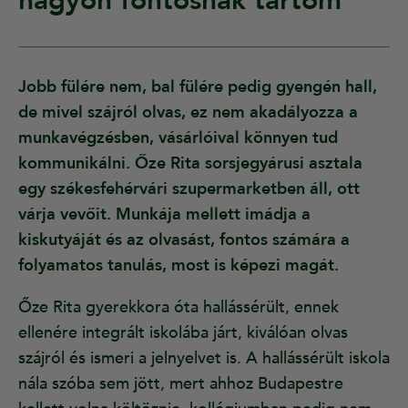
nagyon fontosnak tartom”
Jobb fülére nem, bal fülére pedig gyengén hall,
de mivel szájról olvas, ez nem akadályozza a
munkavégzésben, vásárlóival könnyen tud
kommunikálni. Őze Rita sorsjegyárusi asztala
egy székesfehérvári szupermarketben áll, ott
várja vevőit. Munkája mellett imádja a
kiskutyáját és az olvasást, fontos számára a
folyamatos tanulás, most is képezi magát.
Őze Rita gyerekkora óta hallássérült, ennek
ellenére integrált iskolába járt, kiválóan olvas
szájról és ismeri a jelnyelvet is. A hallássérült iskola
nála szóba sem jött, mert ahhoz Budapestre