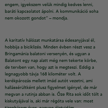
engem, igyekszem velük mindig kedves lenni,
baráti kapcsolatot ápolni. A kommunikáció soha
nem okozott gondot” – mondja.
A karitatív hálózat munkatársa édesanyjával él,
hobbija a biciklizés. Minden évben részt vesz a
Bringamánia balatoni versenyén, és ugyan a
Balatont egy nap alatt még nem tekerte körbe,
de tervben van, hogy azt is megteszi. Eddig a
legnagyobb távja 168 kilométer volt. A
kerékpározás mellett imád autót vezetni, ami
hallássérültként plusz figyelmet igényel, de már
megvan a rutinja abban is. Őze Rita sok időt tölt a
kiskutyájával is, aki már régóta vele van: most
tizenhárom éves, nagyon életvidám.