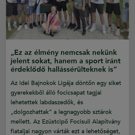
„Ez az élmény nemcsak nekünk
jelent sokat, hanem a sport iránt
érdeklődő hallássérülteknek is”
Az idei Bajnokok Ligája döntőn egy siket
gyerekekből álló focicsapat tagjai
lehetettek labdaszedők, és
„dolgozhattak” a legnagyobb sztárok
mellett. Az Ezüstcipő Focisuli Alapítvány
fiataljai nagyon várták ezt a lehetőséget,