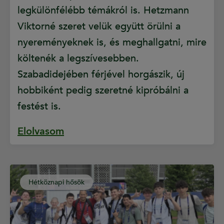
legkülönfélébb témákról is. Hetzmann
Viktorné szeret velük együtt örülni a
nyereményeknek is, és meghallgatni, mire
költenék a legszívesebben.
Szabadidejében férjével horgászik, új
hobbiként pedig szeretné kipróbálni a
festést is.
Elolvasom
Hétköznapi hősök