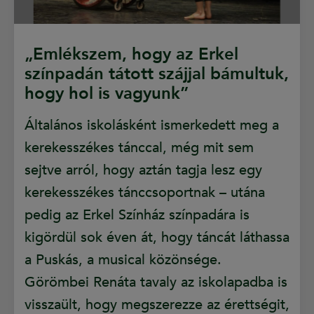
„Emlékszem, hogy az Erkel
színpadán tátott szájjal bámultuk,
hogy hol is vagyunk”
Általános iskolásként ismerkedett meg a
kerekesszékes tánccal, még mit sem
sejtve arról, hogy aztán tagja lesz egy
kerekesszékes tánccsoportnak – utána
pedig az Erkel Színház színpadára is
kigördül sok éven át, hogy táncát láthassa
a Puskás, a musical közönsége.
Görömbei Renáta tavaly az iskolapadba is
visszaült, hogy megszerezze az érettségit,