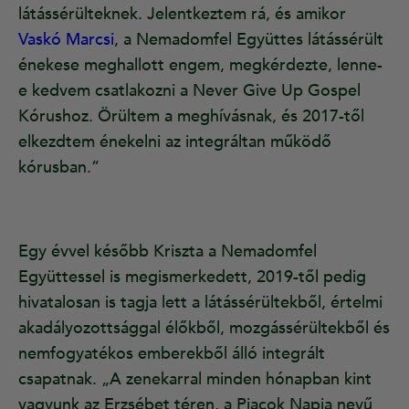
látássérülteknek. Jelentkeztem rá, és amikor
Vaskó Marcsi
, a Nemadomfel Együttes látássérült
énekese meghallott engem, megkérdezte, lenne-
e kedvem csatlakozni a Never Give Up Gospel
Kórushoz. Örültem a meghívásnak, és 2017-től
elkezdtem énekelni az integráltan működő
kórusban.”
Egy évvel később Kriszta a Nemadomfel
Együttessel is megismerkedett, 2019-től pedig
hivatalosan is tagja lett a látássérültekből, értelmi
akadályozottsággal élőkből, mozgássérültekből és
nemfogyatékos emberekből álló integrált
csapatnak. „A zenekarral minden hónapban kint
vagyunk az Erzsébet téren, a Piacok Napja nevű