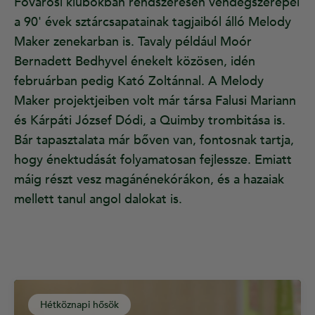
Fővárosi klubokban rendszeresen vendégszerepel
a 90' évek sztárcsapatainak tagjaiból álló Melody
Maker zenekarban is. Tavaly például Moór
Bernadett Bedhyvel énekelt közösen, idén
februárban pedig Kató Zoltánnal. A Melody
Maker projektjeiben volt már társa Falusi Mariann
és Kárpáti József Dódi, a Quimby trombitása is.
Bár tapasztalata már bőven van, fontosnak tartja,
hogy énektudását folyamatosan fejlessze. Emiatt
máig részt vesz magánénekórákon, és a hazaiak
mellett tanul angol dalokat is.
Hétköznapi hősök