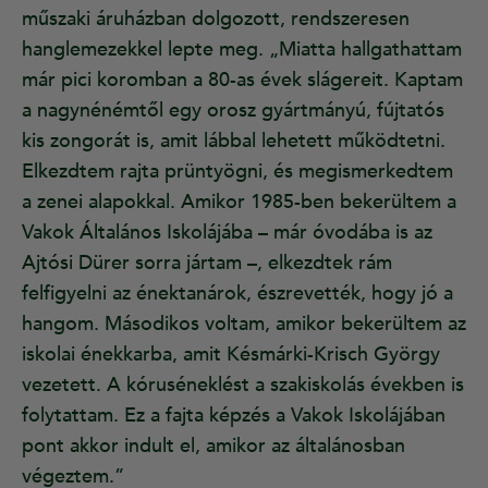
műszaki áruházban dolgozott, rendszeresen
hanglemezekkel lepte meg. „Miatta hallgathattam
már pici koromban a 80-as évek slágereit. Kaptam
a nagynénémtől egy orosz gyártmányú, fújtatós
kis zongorát is, amit lábbal lehetett működtetni.
Elkezdtem rajta prüntyögni, és megismerkedtem
a zenei alapokkal. Amikor 1985-ben bekerültem a
Vakok Általános Iskolájába – már óvodába is az
Ajtósi Dürer sorra jártam –, elkezdtek rám
felfigyelni az énektanárok, észrevették, hogy jó a
hangom. Másodikos voltam, amikor bekerültem az
iskolai énekkarba, amit Késmárki-Krisch György
vezetett. A kóruséneklést a szakiskolás években is
folytattam. Ez a fajta képzés a Vakok Iskolájában
pont akkor indult el, amikor az általánosban
végeztem.”