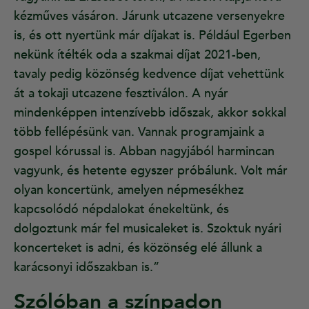
kézműves vásáron. Járunk utcazene versenyekre
is, és ott nyertünk már díjakat is. Például Egerben
nekünk ítélték oda a szakmai díjat 2021-ben,
tavaly pedig közönség kedvence díjat vehettünk
át a tokaji utcazene fesztiválon. A nyár
mindenképpen intenzívebb időszak, akkor sokkal
több fellépésünk van. Vannak programjaink a
gospel kórussal is. Abban nagyjából harmincan
vagyunk, és hetente egyszer próbálunk. Volt már
olyan koncertünk, amelyen népmesékhez
kapcsolódó népdalokat énekeltünk, és
dolgoztunk már fel musicaleket is. Szoktuk nyári
koncerteket is adni, és közönség elé állunk a
karácsonyi időszakban is.”
Szólóban a színpadon