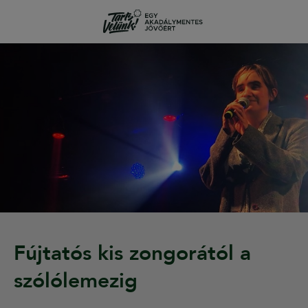
Fújtatós kis zongorától a
szólólemezig