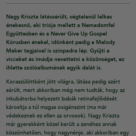
Nagy Kriszta látássérült, végtelenül lelkes
énekesnő, aki triója mellett a Nemadomfel
Együttesben és a Never Give Up Gospel
Kórusban énekel, időnként pedig a Melody
Maker tagjaival is színpadra lép. Gyűjti a
vicceket és imádja nevettetni a közönséget, ez
ihlette szólóalbumának egyik dalát is.
Koraszülöttként jött világra, látása pedig azért
sérült, mert akkoriban még nem tudták, hogy az
inkubátorba helyezett babák retinafejlődését
károsítja a túl magas oxigénszint (ma már
védekeznek ez ellen az orvosok). Nagy Kriszta
már gyerekként közel került a zenéhez annak
köszönhetően, hogy nagynénje, aki akkoriban egy