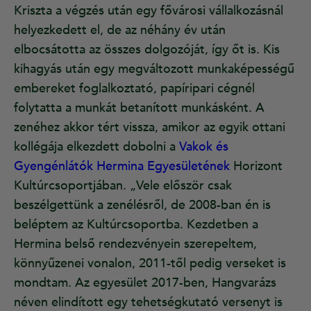
Kriszta a végzés után egy fővárosi vállalkozásnál
helyezkedett el, de az néhány év után
elbocsátotta az összes dolgozóját, így őt is. Kis
kihagyás után egy megváltozott munkaképességű
embereket foglalkoztató, papíripari cégnél
folytatta a munkát betanított munkásként. A
zenéhez akkor tért vissza, amikor az egyik ottani
kollégája elkezdett dobolni a
Vakok és
Gyengénlátók Hermina Egyesületének
Horizont
Kultúrcsoportjában. „Vele először csak
beszélgettünk a zenélésről, de 2008-ban én is
beléptem az Kultúrcsoportba. Kezdetben a
Hermina belső rendezvényein szerepeltem,
könnyűzenei vonalon, 2011-től pedig verseket is
mondtam. Az egyesület 2017-ben, Hangvarázs
néven elindított egy tehetségkutató versenyt is