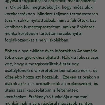
ügyesítő foglalkozásra érkeznek, már kérdeznek
is. Ők például megtudakolják, hogy mióta ülök
kerekesszékben. Mindezt teljesen természetesen
teszik, sokkal nyitottabbak, mint a felnőttek. Ezt
korábban is megtapasztaltam, amikor önkéntes
munka keretében tartottam érzékenyítő
foglalkozásokat a helyi iskolákban."
Ebben a nyolc-kilenc éves időszakban Annamária
több ezer gyerekhez eljutott. Náluk a fókusz azon
volt, hogy a mozgássérültek életét egy
osztályfőnöki óra keretében bemutassa nekik, és
közelebb hozza azt hozzájuk. „Ezeken az órákon a
diákok akár ki is próbálhatták a kerekesszéket, és
utána azzal kapcsolatban is feltehettek
kérdéseket. Érzékenyítő funkciója a mostani
munkámnak is van, ráadásul magasabb szinten,