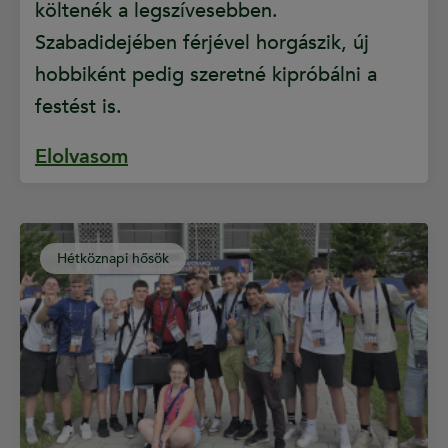
költenék a legszívesebben.
Szabadidejében férjével horgászik, új
hobbiként pedig szeretné kipróbálni a
festést is.
Elolvasom
Hétköznapi hősök