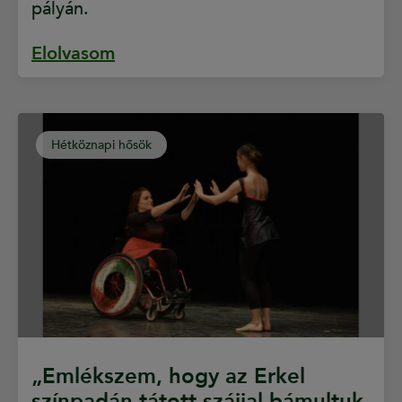
pályán.
Elolvasom
Hétköznapi hősök
„Emlékszem, hogy az Erkel
színpadán tátott szájjal bámultuk,