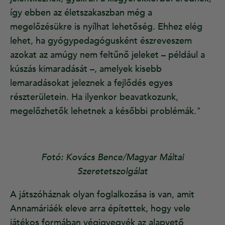
így ebben az életszakaszban még a
megelőzésükre is nyílhat lehetőség. Ehhez elég
lehet, ha gyógypedagógusként észreveszem
azokat az amúgy nem feltűnő jeleket – például a
kúszás kimaradását –, amelyek kisebb
lemaradásokat jeleznek a fejlődés egyes
részterületein. Ha ilyenkor beavatkozunk,
megelőzhetők lehetnek a későbbi problémák."
Fotó: Kovács Bence/Magyar Máltai
Szeretetszolgálat
A játszóháznak olyan foglalkozása is van, amit
Annamáriáék eleve arra építettek, hogy vele
játékos formában végigvegyék az alapvető