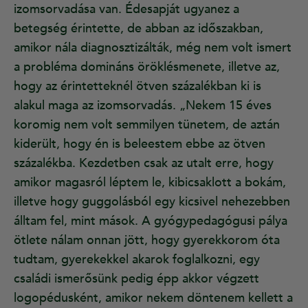
izomsorvadása van. Édesapját ugyanez a
betegség érintette, de abban az időszakban,
amikor nála diagnosztizálták, még nem volt ismert
a probléma domináns öröklésmenete, illetve az,
hogy az érintetteknél ötven százalékban ki is
alakul maga az izomsorvadás. „Nekem 15 éves
koromig nem volt semmilyen tünetem, de aztán
kiderült, hogy én is beleestem ebbe az ötven
százalékba. Kezdetben csak az utalt erre, hogy
amikor magasról léptem le, kibicsaklott a bokám,
illetve hogy guggolásból egy kicsivel nehezebben
álltam fel, mint mások. A gyógypedagógusi pálya
ötlete nálam onnan jött, hogy gyerekkorom óta
tudtam, gyerekekkel akarok foglalkozni, egy
családi ismerősünk pedig épp akkor végzett
logopédusként, amikor nekem döntenem kellett a