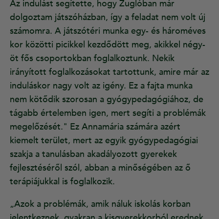
Az indulást segítette, hogy Zuglóban már
dolgoztam játszóházban, így a feladat nem volt új
számomra. A játszótéri munka egy- és hároméves
kor közötti picikkel kezdődött meg, akikkel négy-
öt fős csoportokban foglalkoztunk. Nekik
irányított foglalkozásokat tartottunk, amire már az
induláskor nagy volt az igény. Ez a fajta munka
nem kötődik szorosan a gyógypedagógiához, de
tágabb értelemben igen, mert segíti a problémák
megelőzését." Ez Annamária számára azért
kiemelt terület, mert az egyik gyógypedagógiai
szakja a tanulásban akadályozott gyerekek
fejlesztéséről szól, abban a minőségében az ő
terápiájukkal is foglalkozik.
„Azok a problémák, amik náluk iskolás korban
jelentkeznek, gyakran a kisgyerekkorból erednek,