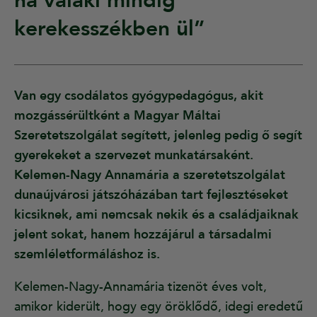
ha valaki mindig
kerekesszékben ül”
Van egy csodálatos gyógypedagógus, akit
mozgássérültként a Magyar Máltai
Szeretetszolgálat segített, jelenleg pedig ő segít
gyerekeket a szervezet munkatársaként.
Kelemen-Nagy Annamária a szeretetszolgálat
dunaújvárosi játszóházában tart fejlesztéseket
kicsiknek, ami nemcsak nekik és a családjaiknak
jelent sokat, hanem hozzájárul a társadalmi
szemléletformáláshoz is.
Kelemen-Nagy-Annamária tizenöt éves volt,
amikor kiderült, hogy egy öröklődő, idegi eredetű