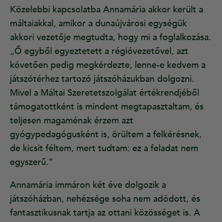
Közelebbi kapcsolatba Annamária akkor került a
máltaiakkal, amikor a dunaújvárosi egységük
akkori vezetője megtudta, hogy mi a foglalkozása.
„Ő egyből egyeztetett a régióvezetővel, azt
követően pedig megkérdezte, lenne-e kedvem a
játszótérhez tartozó játszóházukban dolgozni.
Mivel a Máltai Szeretetszolgálat értékrendjéből
támogatottként is mindent megtapasztaltam, és
teljesen magaménak érzem azt
gyógypedagógusként is, örültem a felkérésnek,
de kicsit féltem, mert tudtam: ez a feladat nem
egyszerű.”
Annamária immáron két éve dolgozik a
játszóházban, nehézsége soha nem adódott, és
fantasztikusnak tartja az ottani közösséget is. A