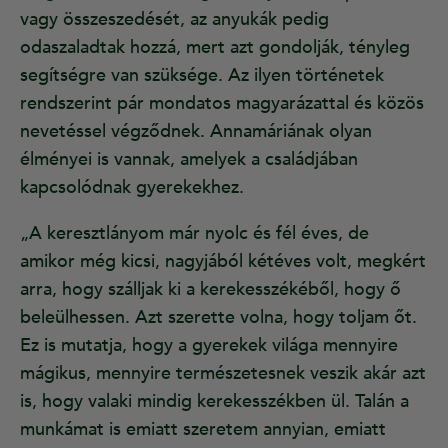
vagy összeszedését, az anyukák pedig
odaszaladtak hozzá, mert azt gondolják, tényleg
segítségre van szüksége. Az ilyen történetek
rendszerint pár mondatos magyarázattal és közös
nevetéssel végződnek. Annamáriának olyan
élményei is vannak, amelyek a családjában
kapcsolódnak gyerekekhez.
„A keresztlányom már nyolc és fél éves, de
amikor még kicsi, nagyjából kétéves volt, megkért
arra, hogy szálljak ki a kerekesszékéből, hogy ő
beleülhessen. Azt szerette volna, hogy toljam őt.
Ez is mutatja, hogy a gyerekek világa mennyire
mágikus, mennyire természetesnek veszik akár azt
is, hogy valaki mindig kerekesszékben ül. Talán a
munkámat is emiatt szeretem annyian, emiatt