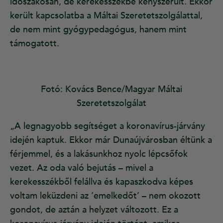
időszakosan, de kerekesszékbe kényszerült. Ekkor
került kapcsolatba a Máltai Szeretetszolgálattal,
de nem mint gyógypedagógus, hanem mint
támogatott.
Fotó: Kovács Bence/Magyar Máltai
Szeretetszolgálat
„A legnagyobb segítséget a koronavírus-járvány
idején kaptuk. Ekkor már Dunaújvárosban éltünk a
férjemmel, és a lakásunkhoz nyolc lépcsőfok
vezet. Az oda való bejutás – mivel a
kerekesszékből felállva és kapaszkodva képes
voltam leküzdeni az ’emelkedőt’ – nem okozott
gondot, de aztán a helyzet változott. Ez a