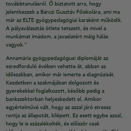
továbbtanulásról. Ő biztatott arra, hogy
jelentkezzek a Bárczi Gusztáv Főiskolára, ami ma
már az ELTE gyógypedagógiai karaként működik.
A pályaválasztás ötlete tetszett, és mivel a
munkámat imádom, a javaslatért máig hálás
vagyok.”
Annamária gyógypedagógusi diplomáját az
ezredforduló évében vehette át, abban az
időszakban, amikor már ismerte a diagnózisát.
Kezdetben a szakmájában dolgozott és
gyerekekkel foglalkozott, később pedig a
bankszektorban helyezkedett el. Amikor
egyértelművé vált, hogy az azzal járó stressz
rontja az állapotát, kilépett. Ez esett egybe azzal,
hogy le is százalékolték, és először csak