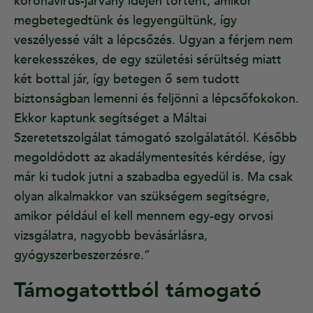
koronavírus-járvány idején történt, amikor
megbetegedtünk és legyengültünk, így
veszélyessé vált a lépcsőzés. Ugyan a férjem nem
kerekesszékes, de egy születési sérültség miatt
két bottal jár, így betegen ő sem tudott
biztonságban lemenni és feljönni a lépcsőfokokon.
Ekkor kaptunk segítséget a Máltai
Szeretetszolgálat támogató szolgálatától. Később
megoldódott az akadálymentesítés kérdése, így
már ki tudok jutni a szabadba egyedül is. Ma csak
olyan alkalmakkor van szükségem segítségre,
amikor például el kell mennem egy-egy orvosi
vizsgálatra, nagyobb bevásárlásra,
gyógyszerbeszerzésre.”
Támogatottból támogató