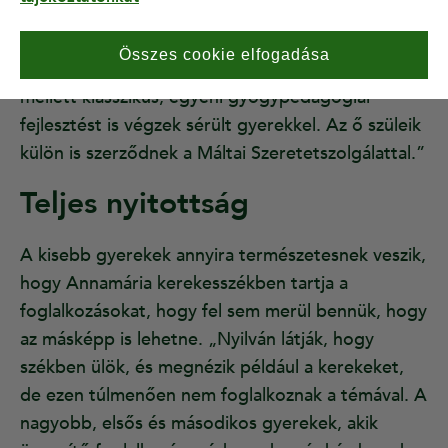
megerősödjenek bennük az ahhoz szükséges
képességek. Ez nagyban segíti a közösségekbe
Összes cookie elfogadása
való beilleszkedésüket. A kicsikkel való munka
mellett klasszikus, egyéni gyógypedagógiai
fejlesztést is végzek sérült gyerekkel. Az ő szüleik
külön is szerződnek a Máltai Szeretetszolgálattal.”
Teljes nyitottság
A kisebb gyerekek annyira természetesnek veszik,
hogy Annamária kerekesszékben tartja a
foglalkozásokat, hogy fel sem merül bennük, hogy
az másképp is lehetne. „Nyilván látják, hogy
székben ülök, és megnézik például a kerekeket,
de ezen túlmenően nem foglalkoznak a témával. A
nagyobb, elsős és másodikos gyerekek, akik