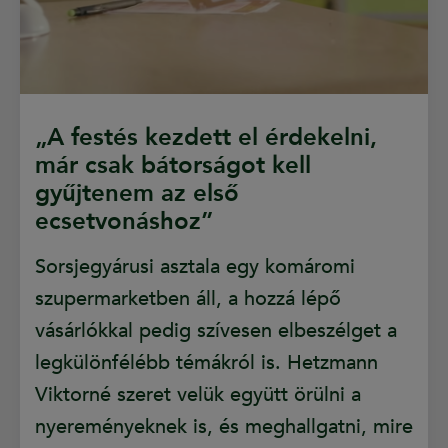
„A festés kezdett el érdekelni,
már csak bátorságot kell
gyűjtenem az első
ecsetvonáshoz”
Sorsjegyárusi asztala egy komáromi
szupermarketben áll, a hozzá lépő
vásárlókkal pedig szívesen elbeszélget a
legkülönfélébb témákról is. Hetzmann
Viktorné szeret velük együtt örülni a
nyereményeknek is, és meghallgatni, mire