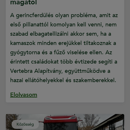
magától
A gerincferdülés olyan probléma, amit az
első pillanattól komolyan kell venni, nem
szabad elbagatellizálni akkor sem, ha a
kamaszok minden erejükkel tiltakoznak a
gyógytorna és a fűző viselése ellen. Az
érintett családokat több évtizede segíti a
Vertebra Alapítvány, együttműködve a
hazai ellátóhelyekkel és szakemberekkel.
Elolvasom
Közösség