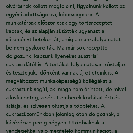
elvárásnak kellett megfelelni, figyelnünk kellett az
egyéni adottságokra, képességekre. A
munkatársak először csak egy tortareceptet
kaptak, és az alapján sütötték ugyanazt a
süteményt heteken át, amíg a munkafolyamatot
be nem gyakorolták. Ma már sok recepttel
dolgozunk, kaptunk ilyeneket ausztriai
cukrászdától is. A tortákat folyamatosan kóstoljuk
és teszteljük, időnként vannak új ötleteink is. A
megváltozott munkaképességű kollégákat a
cukrászunk segíti, aki maga nem érintett, de mivel
a kisfia beteg, a sérült emberek korlátait érti és
átlátja, és szívesen oktatja a többieket. A
cukrászüzemünkben jelenleg öten dolgoznak, a
kávézóban pedig négyen. Utóbbiaknak a
vendégekkel való megfelelő kommunikációt, a