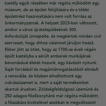
kastély egyik részében már régóta működött egy
múzeum, de az épület felújítására és a többi
épületrész hasznosítására nem volt forrása az
önkormányzatnak. A helyzet 2023-ban változott,
amikor a város újratelepülésének 300.
évfordulóját ünnepelte, és megkértek minden civil
szervezet, hogy ahhoz valamivel járuljon hozzá.
Ekkor jött az ötlet, hogy az 1700-as évek végén
épült kastélyba a sérült emberek munkájának
bevonásával életet hozunk, egy kávézót nyitunk.
Saját forrásból és magántámogatásokból elindult
a renoválás, és közben elindítottunk egy
cukrászüzemet is, mert a saját termékeinket
akartuk árusítani. Zöldségfeldolgozó üzemünk és
250 adagos főzőkonyhánk már régóta működött,
a főszakács kivételével azokban is megváltozott