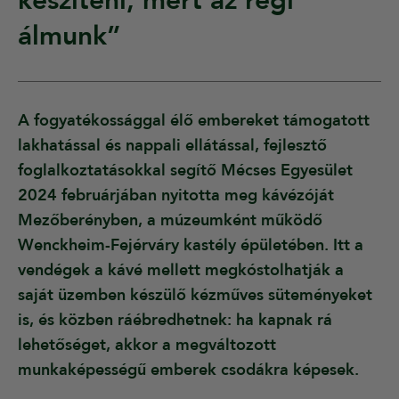
készíteni, mert az régi
álmunk”
A fogyatékossággal élő embereket támogatott
lakhatással és nappali ellátással, fejlesztő
foglalkoztatásokkal segítő Mécses Egyesület
2024 februárjában nyitotta meg kávézóját
Mezőberényben, a múzeumként működő
Wenckheim-Fejérváry kastély épületében. Itt a
vendégek a kávé mellett megkóstolhatják a
saját üzemben készülő kézműves süteményeket
is, és közben ráébredhetnek: ha kapnak rá
lehetőséget, akkor a megváltozott
munkaképességű emberek csodákra képesek.