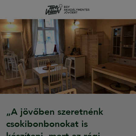
„A jövőben szeretnénk
csokibonbonokat is