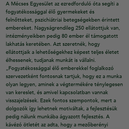
A Mécses Egyesület az ezredforduló óta segíti a
fogyatékossággal élő gyermekeket és
felnőtteket, pszichiátriai betegségekben érintett
embereket. Nagyságrendileg 250 ellátottjuk van,
intézményeikben pedig 80 ember él támogatott
lakhatás keretében. Azt szeretnék, hogy
ellátottjaik a lehetőségekhez képest teljes életet
élhessenek, tudjanak munkát is vállalni.
„Fogyatékossággal élő emberekkel foglalkozó
szervezetként fontosnak tartjuk, hogy ez a munka
olyan legyen, aminek a végtermékére ténylegesen
van kereslet, és amivel kapcsolatban vannak
visszajelzések. Ezek fontos szempontok, mert a
dolgozók így lehetnek motiváltak, a fejlesztésük
pedig nálunk munkába ágyazott fejlesztés. A
kávézó ötletét az adta, hogy a mezőberényi