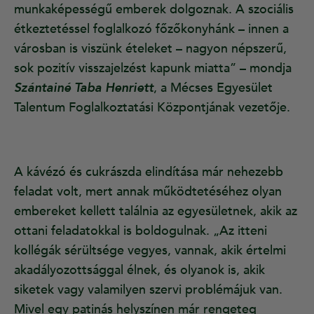
munkaképességű emberek dolgoznak. A szociális
étkeztetéssel foglalkozó főzőkonyhánk – innen a
városban is viszünk ételeket – nagyon népszerű,
sok pozitív visszajelzést kapunk miatta” – mondja
Szántainé Taba Henriett
, a Mécses Egyesület
Talentum Foglalkoztatási Központjának vezetője.
A kávézó és cukrászda elindítása már nehezebb
feladat volt, mert annak működtetéséhez olyan
embereket kellett találnia az egyesületnek, akik az
ottani feladatokkal is boldogulnak. „Az itteni
kollégák sérültsége vegyes, vannak, akik értelmi
akadályozottsággal élnek, és olyanok is, akik
siketek vagy valamilyen szervi problémájuk van.
Mivel egy patinás helyszínen már rengeteg