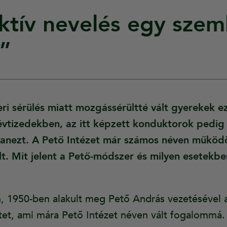
tív nevelés egy szeml
”
i sérülés miatt mozgássérültté vált gyerekek ez
évtizedekben, az itt képzett konduktorok pedig 
gyanezt. A Pető Intézet már számos néven műkö
. Mit jelent a Pető-módszer és milyen esetekbe
, 1950-ben alakult meg Pető András vezetésével 
tet, ami mára Pető Intézet néven vált fogalommá