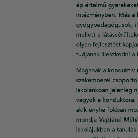
ép értelmű gyerekeket
intézményben. Más a h
gyógypedagógusok, ill
mellett a látássérülte
olyan fejlesztést kapj
tudjanak illeszkedni a 
Magának a konduktív n
szakemberei csoportok
iskolánkban jelenleg 
vagyok a konduktora. 
akik enyhe fokban moz
mondja
Vajdáné Mühl
iskolájukban a tanulás