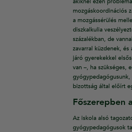
akiknél ezen probléma 
mozgáskoordinációs za
a mozgássérülés mellet
diszkalkulia veszélyezt
százalékban, de vanna
zavarral küzdenek, és
járó gyerekekkel első
van –, ha szükséges, 
gyógypedagógusunk, fe
bizottság által előírt
Főszerepben a
Az iskola alsó tagoza
gyógypedagógusok tanít