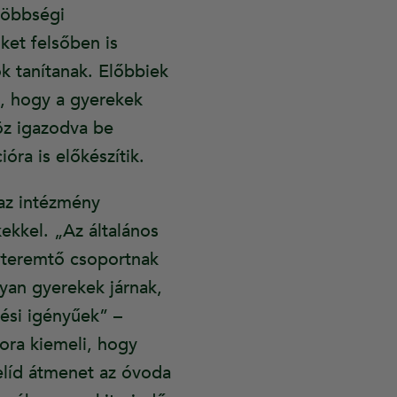
többségi
ket felsőben is
k tanítanak. Előbbiek
z, hogy a gyerekek
höz igazodva be
óra is előkészítik.
az intézmény
ekkel. „Az általános
lyteremtő csoportnak
yan gyerekek járnak,
ési igényűek” –
ora kiemeli, hogy
zelíd átmenet az óvoda