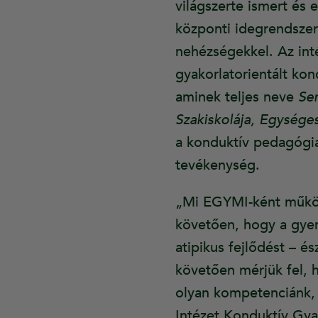
világszerte ismert és 
központi idegrendszer
nehézségekkel. Az in
gyakorlatorientált ko
aminek teljes neve
Se
Szakiskolája, Egység
a konduktív pedagógia 
tevékenység.
„Mi EGYMI-ként működü
követően, hogy a gye
atipikus fejlődést – és
követően mérjük fel, 
olyan kompetenciánk,
Intézet Konduktív Gya