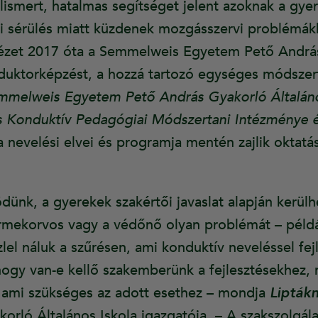
elismert, hatalmas segítséget jelent azoknak a gye
i sérülés miatt küzdenek mozgásszervi problémák
tézet 2017 óta a Semmelweis Egyetem Pető András
nduktorképzést, a hozzá tartozó egységes módsze
mmelweis Egyetem Pető András Gyakorló Általános
es Konduktív Pedagógiai Módszertani Intézménye 
nevelési elvei és programja mentén zajlik oktatási
nk, a gyerekek szakértői javaslat alapján kerülh
rmekorvos vagy a védőnő olyan problémát – péld
zlel náluk a szűrésen, ami konduktív neveléssel fej
hogy van-e kellő szakemberünk a fejlesztésekhez
 ami szükséges az adott esethez – mondja
Lipták
korló Általános Iskola igazgatója. – A szakszolgá