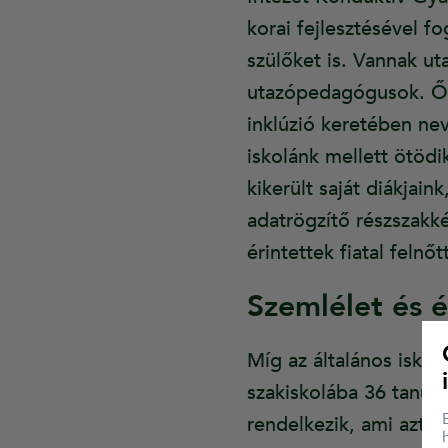
korai fejlesztésével fo
szülőket is. Vannak ut
utazópedagógusok. Ők 
inklúzió keretében ne
iskolánk mellett ötödi
kikerült saját diákjai
adatrögzítő részszakké
érintettek fiatal felnő
Szemlélet és 
Míg az általános iskol
szakiskolába 36 tanul
rendelkezik, ami azt 