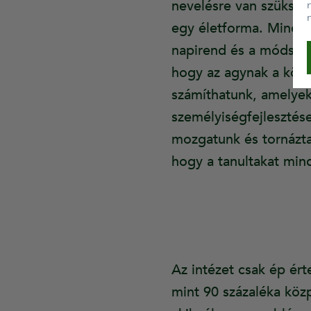
nevelésre van szükség
egy életforma. Mindig 
napirend és a módszer 
hogy az agynak a közpo
számíthatunk, amelyek 
személyiségfejlesztés
mozgatunk és tornázta
hogy a tanultakat min
Az intézet csak ép ér
mint 90 százaléka közp