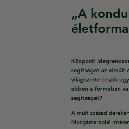
„A konduk
életforma
Központi idegrendszer
segítséget az elmúlt 
világszerte teszik u
ebben a formában vált
segítséget?
A múlt század derekán
Mozgásterápiai Intéze