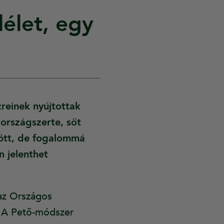
élet, egy
reinek nyújtottak
országszerte, sőt
dött, de fogalommá
n jelenthet
az Országos
. A Pető-módszer