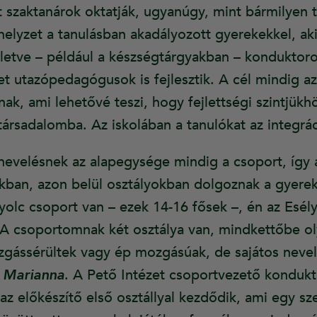
 szaktanárok oktatják, ugyanúgy, mint bármilyen 
elyzet a tanulásban akadályozott gyerekekkel, aki
etve – például a készségtárgyakban – konduktoro
ket utazópedagógusok is fejlesztik. A cél mindig a
anak, ami lehetővé teszi, hogy fejlettségi szintjük
társadalomba. Az iskolában a tanulókat az integráci
evelésnek az alapegysége mindig a csoport, így 
ban, azon belül osztályokban dolgoznak a gyerek
nyolc csoport van – ezek 14-16 fősek –, én az Esé
A csoportomnak két osztálya van, mindkettőbe ol
gássérültek vagy ép mozgásúak, de sajátos nevel
 Marianna
. A Pető Intézet csoportvezető kondukt
 az előkészítő első osztállyal kezdődik, ami egy s