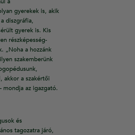
ul a
lyan gyerekek is, akik
a diszgráfia,
érült gyerek is. Kis
yen részképesség-
ek. „Noha a hozzánk
 ilyen szakemberünk
 logopédusunk,
 akkor a szakértői
 – mondja az igazgató.
gusok és
ános tagozatra járó,