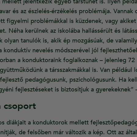
mellett jelentkezik egyéb társtünet is. Ilyen példá
var és az észlelés-érzékelés problémája. Vannak o
t figyelmi problémákkal is küzdenek, vagy akiket 
et. Néha kerülnek az iskolába hallássérült és látáss
k olyan tanulók is, akik ép mozgásúak, de valamil
 a konduktív nevelés módszerével jól fejleszthető
sorban a konduktoraink foglalkoznak – jelenleg 72
együttműködünk a társszakmákkal is. Van például
jlesztő pedagógusunk, pszichológusunk. Ha kell,
 egyéni fejlesztéseket is biztosítjuk a gyerekeknek”
 csoport
tos diákjait a konduktorok mellett fejlesztőpedagó
ják, de felsőben már változik a kép. Ott az által