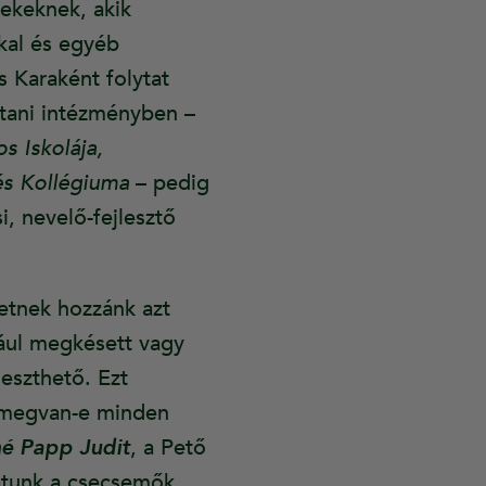
rekeknek, akik
kal és egyéb
 Karaként folytat
rtani intézményben –
 Iskolája,
és Kollégiuma
– pedig
, nevelő-fejlesztő
etnek hozzánk azt
ául megkésett vagy
leszthető. Ezt
, megvan-e minden
né Papp Judit
, a Pető
latunk a csecsemők