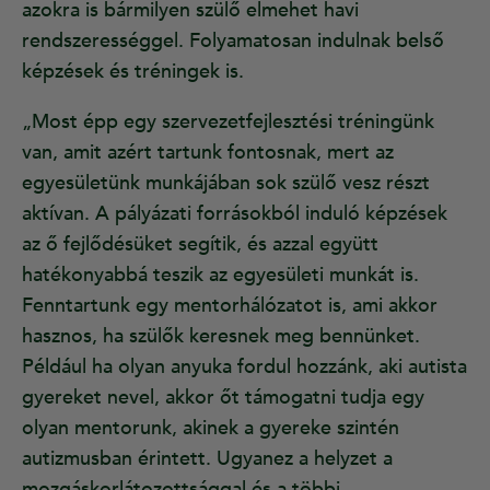
azokra is bármilyen szülő elmehet havi
rendszerességgel. Folyamatosan indulnak belső
képzések és tréningek is.
„Most épp egy szervezetfejlesztési tréningünk
van, amit azért tartunk fontosnak, mert az
egyesületünk munkájában sok szülő vesz részt
aktívan. A pályázati forrásokból induló képzések
az ő fejlődésüket segítik, és azzal együtt
hatékonyabbá teszik az egyesületi munkát is.
Fenntartunk egy mentorhálózatot is, ami akkor
hasznos, ha szülők keresnek meg bennünket.
Például ha olyan anyuka fordul hozzánk, aki autista
gyereket nevel, akkor őt támogatni tudja egy
olyan mentorunk, akinek a gyereke szintén
autizmusban érintett. Ugyanez a helyzet a
mozgáskorlátozottsággal és a többi