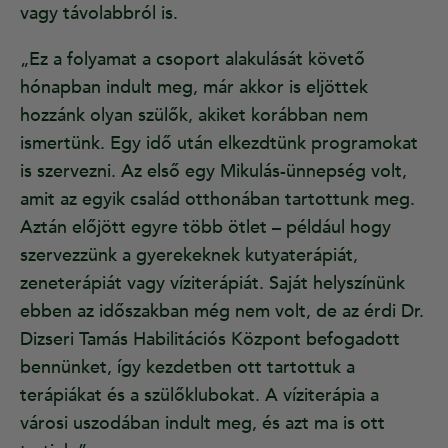
vagy távolabbról is.
„Ez a folyamat a csoport alakulását követő
hónapban indult meg, már akkor is eljöttek
hozzánk olyan szülők, akiket korábban nem
ismertünk. Egy idő után elkezdtünk programokat
is szervezni. Az első egy Mikulás-ünnepség volt,
amit az egyik család otthonában tartottunk meg.
Aztán előjött egyre több ötlet – például hogy
szervezzünk a gyerekeknek kutyaterápiát,
zeneterápiát vagy víziterápiát. Saját helyszínünk
ebben az időszakban még nem volt, de az érdi Dr.
Dizseri Tamás Habilitációs Központ befogadott
bennünket, így kezdetben ott tartottuk a
terápiákat és a szülőklubokat. A víziterápia a
városi uszodában indult meg, és azt ma is ott