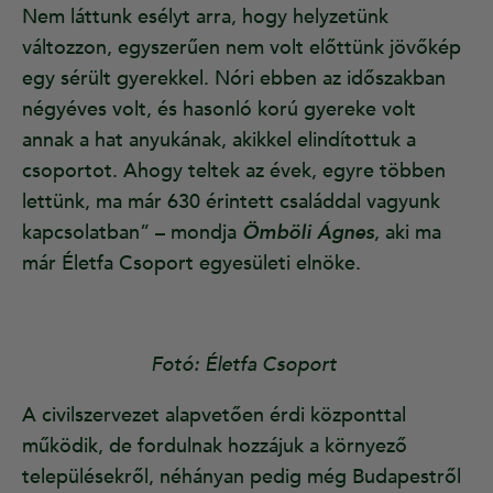
Nem láttunk esélyt arra, hogy helyzetünk
változzon, egyszerűen nem volt előttünk jövőkép
egy sérült gyerekkel. Nóri ebben az időszakban
négyéves volt, és hasonló korú gyereke volt
annak a hat anyukának, akikkel elindítottuk a
csoportot. Ahogy teltek az évek, egyre többen
lettünk, ma már 630 érintett családdal vagyunk
kapcsolatban” – mondja
Ömböli
Ágn
es
, aki ma
már Életfa Csoport egyesületi elnöke.
Fotó: Életfa Csoport
A civilszervezet alapvetően érdi központtal
működik, de fordulnak hozzájuk a környező
településekről, néhányan pedig még Budapestről