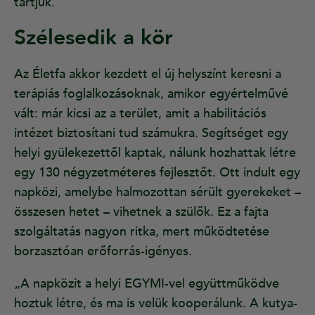
tartjuk.”
Szélesedik a kör
Az Életfa akkor kezdett el új helyszínt keresni a
terápiás foglalkozásoknak, amikor egyértelművé
vált: már kicsi az a terület, amit a habilitációs
intézet biztosítani tud számukra. Segítséget egy
helyi gyülekezettől kaptak, nálunk hozhattak létre
egy 130 négyzetméteres fejlesztőt. Ott indult egy
napközi, amelybe halmozottan sérült gyerekeket –
összesen hetet – vihetnek a szülők. Ez a fajta
szolgáltatás nagyon ritka, mert működtetése
borzasztóan erőforrás-igényes.
„A napközit a helyi EGYMI-vel együttműködve
hoztuk létre, és ma is velük kooperálunk. A kutya-