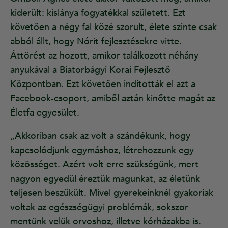
kiderült: kislánya fogyatékkal született. Ezt
követően a négy fal közé szorult, élete szinte csak
abból állt, hogy Nórit fejlesztésekre vitte.
Áttörést az hozott, amikor találkozott néhány
anyukával a Biatorbágyi Korai Fejlesztő
Központban. Ezt követően indították el azt a
Facebook-csoport, amiből aztán kinőtte magát az
Életfa egyesület.
„Akkoriban csak az volt a szándékunk, hogy
kapcsolódjunk egymáshoz, létrehozzunk egy
közösséget. Azért volt erre szükségünk, mert
nagyon egyedül éreztük magunkat, az életünk
teljesen beszűkült. Mivel gyerekeinknél gyakoriak
voltak az egészségügyi problémák, sokszor
mentünk velük orvoshoz, illetve kórházakba is.