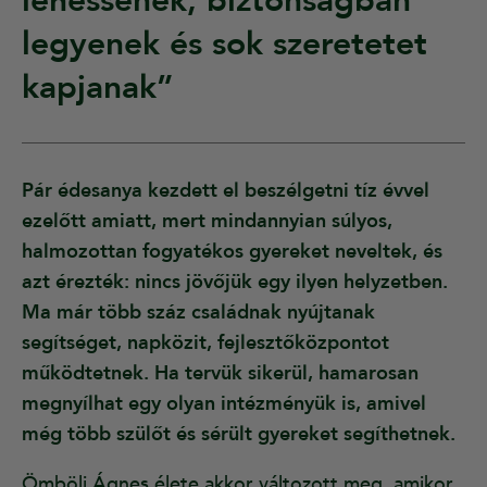
lehessenek, biztonságban
legyenek és sok szeretetet
kapjanak”
Pár édesanya kezdett el beszélgetni tíz évvel
ezelőtt amiatt, mert mindannyian súlyos,
halmozottan fogyatékos gyereket neveltek, és
azt érezték: nincs jövőjük egy ilyen helyzetben.
Ma már több száz családnak nyújtanak
segítséget, napközit, fejlesztőközpontot
működtetnek. Ha tervük sikerül, hamarosan
megnyílhat egy olyan intézményük is, amivel
még több szülőt és sérült gyereket segíthetnek.
Ömböli Ágnes élete akkor változott meg, amikor