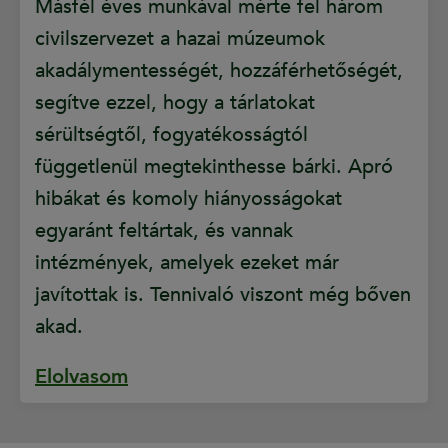
Másfél éves munkával mérte fel három
civilszervezet a hazai múzeumok
akadálymentességét, hozzáférhetőségét,
segítve ezzel, hogy a tárlatokat
sérültségtől, fogyatékosságtól
függetlenül megtekinthesse bárki. Apró
hibákat és komoly hiányosságokat
egyaránt feltártak, és vannak
intézmények, amelyek ezeket már
javítottak is. Tennivaló viszont még bőven
akad.
Elolvasom