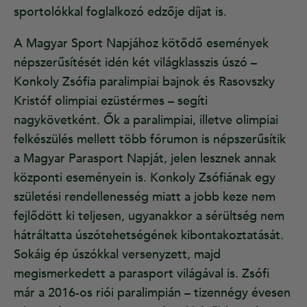
sportolókkal foglalkozó edzője díjat is.
A Magyar Sport Napjához kötődő események
népszerűsítését idén két világklasszis úszó –
Konkoly Zsófia paralimpiai bajnok és Rasovszky
Kristóf olimpiai ezüstérmes – segíti
nagykövetként. Ők a paralimpiai, illetve olimpiai
felkészülés mellett több fórumon is népszerűsítik
a Magyar Parasport Napját, jelen lesznek annak
központi eseményein is. Konkoly Zsófiának egy
születési rendellenesség miatt a jobb keze nem
fejlődött ki teljesen, ugyanakkor a sérültség nem
hátráltatta úszótehetségének kibontakoztatását.
Sokáig ép úszókkal versenyzett, majd
megismerkedett a parasport világával is. Zsófi
már a 2016-os riói paralimpián – tizennégy évesen