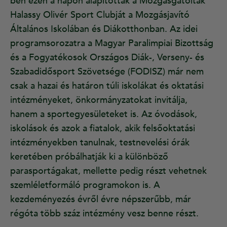
ben ezen a napon alapították a Mozgásgátoltak
Halassy Olivér Sport Clubját a Mozgásjavító
Általános Iskolában és Diákotthonban. Az idei
programsorozatra a Magyar Paralimpiai Bizottság
és a Fogyatékosok Országos Diák-, Verseny- és
Szabadidősport Szövetsége (FODISZ) már nem
csak a hazai és határon túli iskolákat és oktatási
intézményeket, önkormányzatokat invitálja,
hanem a sportegyesületeket is. Az óvodások,
iskolások és azok a fiatalok, akik felsőoktatási
intézményekben tanulnak, testnevelési órák
keretében próbálhatják ki a különböző
parasportágakat, mellette pedig részt vehetnek
szemléletformáló programokon is. A
kezdeményezés évről évre népszerűbb, már
régóta több száz intézmény vesz benne részt.