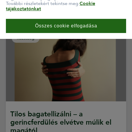
További részletekért tekintse meg
Cookie
tájékoztatónkat
Összes cookie elfogadása
Közösség
Tilos bagatellizálni – a
gerincferdülés elvétve múlik el
magától