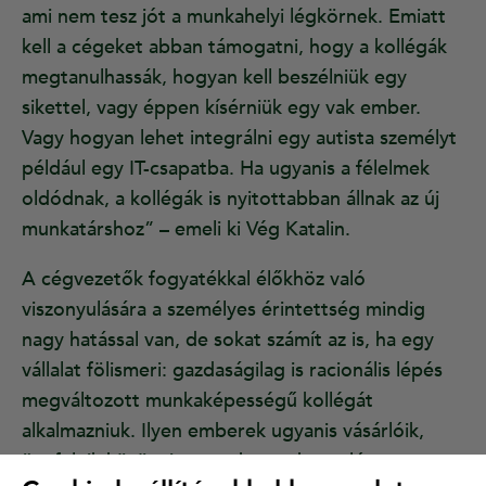
ami nem tesz jót a munkahelyi légkörnek. Emiatt
kell a cégeket abban támogatni, hogy a kollégák
megtanulhassák, hogyan kell beszélniük egy
sikettel, vagy éppen kísérniük egy vak ember.
Vagy hogyan lehet integrálni egy autista személyt
például egy IT-csapatba. Ha ugyanis a félelmek
oldódnak, a kollégák is nyitottabban állnak az új
munkatárshoz” – emeli ki Vég Katalin.
A cégvezetők fogyatékkal élőkhöz való
viszonyulására a személyes érintettség mindig
nagy hatással van, de sokat számít az is, ha egy
vállalat fölismeri: gazdaságilag is racionális lépés
megváltozott munkaképességű kollégát
alkalmazniuk. Ilyen emberek ugyanis vásárlóik,
ügyfeleik között is vannak, egy hasonló