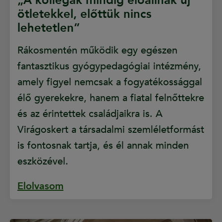
„A kollégák mindig előállnak új
ötletekkel, előttük nincs
lehetetlen”
Rákosmentén működik egy egészen
fantasztikus gyógypedagógiai intézmény,
amely figyel nemcsak a fogyatékossággal
élő gyerekekre, hanem a fiatal felnőttekre
és az érintettek családjaikra is. A
Virágoskert a társadalmi szemléletformást
is fontosnak tartja, és él annak minden
eszközével.
Elolvasom