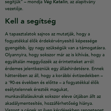
segítjük” – mondja
Vég Katalin
, az alapítvány
vezetője.
Kell a segítség
A tapasztalatok sajnos az mutatják, hogy a
fogyatékkal élők érdekérvényesítő képessége
gyengébb, így nagy szükségük van a támogatásra.
Olyannyira, hogy sokszor már az is kihívás, hogy a
egyáltalán meggyőzzék az érintetteket arról:
érdemes jelentkezniük egy álláshirdetésre. Ennek
hátterében az áll, hogy a korábbi évtizedekben –
a '90-es években és előtte – a fogyatékkal élők
esélytelennek érezték magukat,
munkavállalásuknak sokszor eleve útjában állt az
akadálymentesítés, hozzáférhetőség hiánya.
Viszont a cégek az ilyen kérdésekben rengeteget