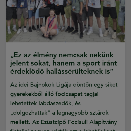
„Ez az élmény nemcsak nekünk
jelent sokat, hanem a sport iránt
érdeklődő hallássérülteknek is”
Az idei Bajnokok Ligája döntőn egy siket
gyerekekből álló focicsapat tagjai
lehetettek labdaszedők, és
„dolgozhattak” a legnagyobb sztárok
mellett. Az Ezüstcipő Focisuli Alapítvány