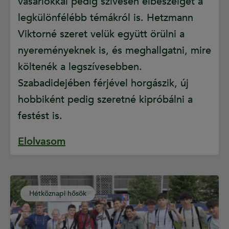
vásárlókkal pedig szívesen elbeszélget a
legkülönfélébb témákról is. Hetzmann
Viktorné szeret velük együtt örülni a
nyereményeknek is, és meghallgatni, mire
költenék a legszívesebben.
Szabadidejében férjével horgászik, új
hobbiként pedig szeretné kipróbálni a
festést is.
Elolvasom
Hétköznapi hősök