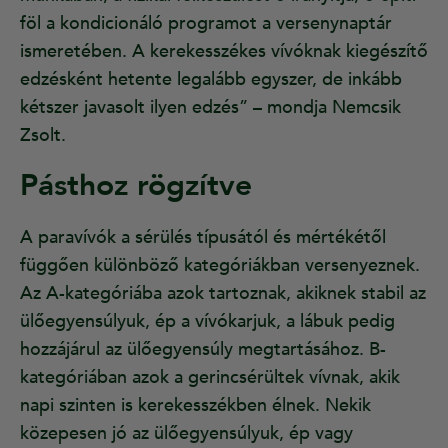
föl a kondicionáló programot a versenynaptár
ismeretében. A kerekesszékes vívóknak kiegészítő
edzésként hetente legalább egyszer, de inkább
kétszer javasolt ilyen edzés” – mondja Nemcsik
Zsolt.
Pásthoz rögzítve
A paravívók a sérülés típusától és mértékétől
függően különböző kategóriákban versenyeznek.
Az A-kategóriába azok tartoznak, akiknek stabil az
ülőegyensúlyuk, ép a vívókarjuk, a lábuk pedig
hozzájárul az ülőegyensúly megtartásához. B-
kategóriában azok a gerincsérültek vívnak, akik
napi szinten is kerekesszékben élnek. Nekik
közepesen jó az ülőegyensúlyuk, ép vagy