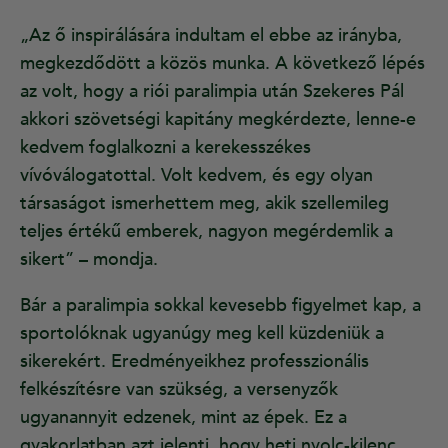
„Az ő inspirálására indultam el ebbe az irányba,
megkezdődött a közös munka. A következő lépés
az volt, hogy a riói paralimpia után Szekeres Pál
akkori szövetségi kapitány megkérdezte, lenne-e
kedvem foglalkozni a kerekesszékes
vívóválogatottal. Volt kedvem, és egy olyan
társaságot ismerhettem meg, akik szellemileg
teljes értékű emberek, nagyon megérdemlik a
sikert” – mondja.
Bár a paralimpia sokkal kevesebb figyelmet kap, a
sportolóknak ugyanúgy meg kell küzdeniük a
sikerekért. Eredményeikhez professzionális
felkészítésre van szükség, a versenyzők
ugyanannyit edzenek, mint az épek. Ez a
gyakorlatban azt jelenti, hogy heti nyolc-kilenc