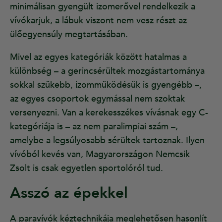
minimálisan gyengült izomerővel rendelkezik a
vívókarjuk, a lábuk viszont nem vesz részt az
ülőegyensúly megtartásában.
Mivel az egyes kategóriák között hatalmas a
különbség – a gerincsérültek mozgástartománya
sokkal szűkebb, izomműködésük is gyengébb –,
az egyes csoportok egymással nem szoktak
versenyezni. Van a kerekesszékes vívásnak egy C-
kategóriája is – az nem paralimpiai szám –,
amelybe a legsúlyosabb sérültek tartoznak. Ilyen
vívóból kevés van, Magyarországon Nemcsik
Zsolt is csak egyetlen sportolóról tud.
Asszó az épekkel
A paravívók kéztechnikája meglehetősen hasonlít