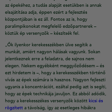
az épekéhez, a tudás alapját esetükben is annak
elsajátítása adja, éppen ezért a fejlesztés
központjában is ez áll. Fontos az is, hogy
paralimpikonokat megfelelő edzőpartnerek –
köztük ép versenyzők – készítsék fel.
„Ők ilyenkor kerekesszékben ülve segítik a
munkát, amiért nagyon hálásak vagyunk. Sokan
jelentkeznek erre a feladatra, de sajnos nem
elegen. Nekem egyébként meggyőződésem – és
ezt hirdetem is –, hogy a kerekesszékben történő
vívás az épek számára is hasznos. Nagyon fejleszti
ugyanis a koncentrációt, ezáltal pedig azt is segíti,
hogy az épek technikája javuljon. Ez abból adódik,
hogy a kerekesszékes versenyzők között
kicsi és
rögzített
a távolság, így az esetleges hibákra