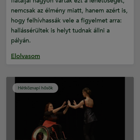
fiataljai nagyon várták ezt a lehetőséget,
nemcsak az élmény miatt, hanem azért is,
hogy felhívhassák vele a figyelmet arra:
hallássérültek is helyt tudnak állni a
pályán.
Elolvasom
Hétköznapi hősök