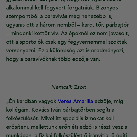
alkalommal kell fegyvert forgatniuk. Bizonyos
szempontból a paravívás még nehezebb is,
ugyanis ott a három nemből – kard, tőr, párbajtőr
– mindenki kettőt vív. Az épeknél ez nem javasolt,
ott a sportolók csak egy fegyvernemmel szoktak
versenyezni. Ez a különbség azt is eredményezi,
hogy a paravívóknak több edzője van.
Nemcsik Zsolt
„Én kardban vagyok
Veres Amarilla
edzője, míg
kollégám, Kovács Iván párbajtőrben segíti a
felkészülését. Mivel itt speciális izmokat kell
erősíteni, mellettünk erőnléti edző is részt vesz a
munkában, a fizikai felkészülést ő irányítja, ő építi