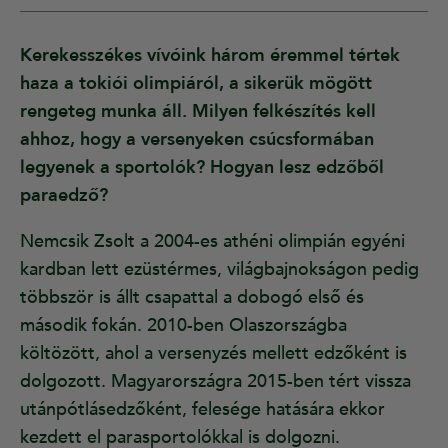
Kerekesszékes vívóink három éremmel tértek
haza a tokiói olimpiáról, a sikerük mögött
rengeteg munka áll. Milyen felkészítés kell
ahhoz, hogy a versenyeken csúcsformában
legyenek a sportolók? Hogyan lesz edzőből
paraedző?
Nemcsik Zsolt a 2004-es athéni olimpián egyéni
kardban lett ezüstérmes, világbajnokságon pedig
többször is állt csapattal a dobogó első és
második fokán. 2010-ben Olaszországba
költözött, ahol a versenyzés mellett edzőként is
dolgozott. Magyarországra 2015-ben tért vissza
utánpótlásedzőként, felesége hatására ekkor
kezdett el parasportolókkal is dolgozni.