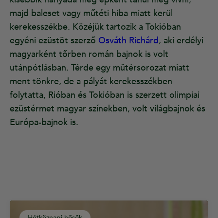
majd baleset vagy műtéti hiba miatt kerül
kerekesszékbe. Közéjük tartozik a Tokióban
egyéni ezüstöt szerző
Osváth Richárd
, aki erdélyi
magyarként tőrben román bajnok is volt
utánpótlásban. Térde egy műtérsorozat miatt
ment tönkre, de a pályát kerekesszékben
folytatta, Rióban és Tokióban is szerzett olimpiai
ezüstérmet magyar színekben, volt világbajnok és
Európa-bajnok is.
Hétköznapi hősök