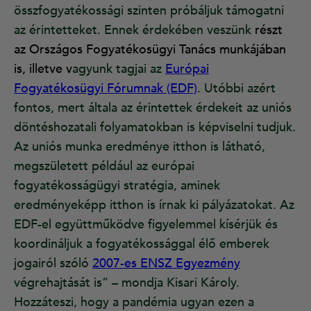
összfogyatékossági szinten próbáljuk támogatni
az érintetteket. Ennek érdekében veszünk
részt
az
Országos Fogyatékosügyi Tanács
munkájában
is, illetve v
agyunk tagjai az
Európai
Fogyatékosügyi Fórumnak (EDF)
. Utóbbi azért
fontos, mert általa az érintettek érdekeit az uniós
döntéshozatali folyamatokban is képviselni tudjuk.
Az uniós munka eredménye itthon is látható,
megszületett például az európai
fogyatékosságügyi stratégia, aminek
eredményeképp itthon is írnak ki pályázatokat. Az
EDF-el együttműködve figyelemmel kísérjük és
koordináljuk a fogyatékossággal élő emberek
jogairól szóló
2007-es ENSZ Egyezmény
végrehajtását is” – mondja Kisari Károly.
Hozzáteszi, hogy a pandémia ugyan ezen a