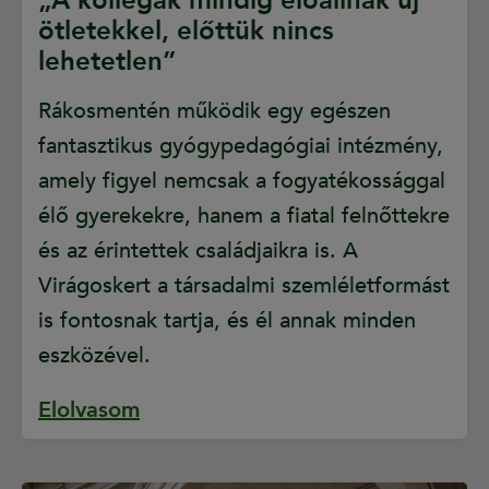
„A kollégák mindig előállnak új
ötletekkel, előttük nincs
lehetetlen”
Rákosmentén működik egy egészen
fantasztikus gyógypedagógiai intézmény,
amely figyel nemcsak a fogyatékossággal
élő gyerekekre, hanem a fiatal felnőttekre
és az érintettek családjaikra is. A
Virágoskert a társadalmi szemléletformást
is fontosnak tartja, és él annak minden
eszközével.
Elolvasom