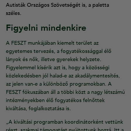
A
utisták Országos Szövetségét
is, a paletta
széles.
Figyelni mindenkire
A FESZT munkájában kiemelt terület az
egyetemes tervezés, a fogyatékossággal élő
lányok és nők, illetve gyerekek helyzete.
Figyelemmel kísérik azt is, hogy a közösségi
közlekedésben jól halad-e az akadálymentesítés,
az jelen van-e a különböző programokban. A
FESZT fókuszában áll a többi közt a nagy létszámú
intézményekben élő fogyatékos felnőttek
kiváltása, foglalkoztatása is.
„A kiváltási programban koordinátorként vettünk
részt, szakmai támogatást nyújtottunk hozzá. Itt a