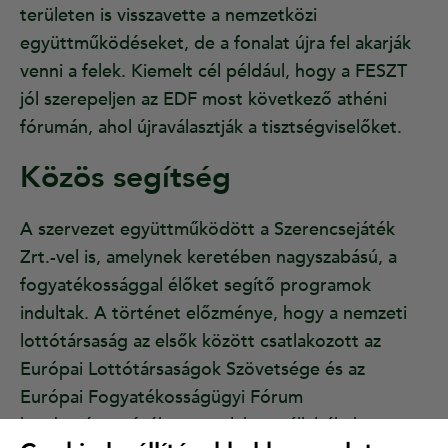
területen is visszavette a nemzetközi
együttműködéseket, de a fonalat újra fel akarják
venni a felek. Kiemelt cél például, hogy a FESZT
jól szerepeljen az EDF most következő athéni
fórumán, ahol újraválasztják a tisztségviselőket.
Közös segítség
A szervezet együttműködött a Szerencsejáték
Zrt.-vel is, amelynek keretében nagyszabású, a
fogyatékossággal élőket segítő programok
indultak. A történet előzménye, hogy a nemzeti
lottótársaság az elsők között csatlakozott az
Európai Lottótársaságok Szövetsége és az
Európai Fogyatékosságügyi Fórum
kezdeményezéséhez, amelyben vállalták, hogy