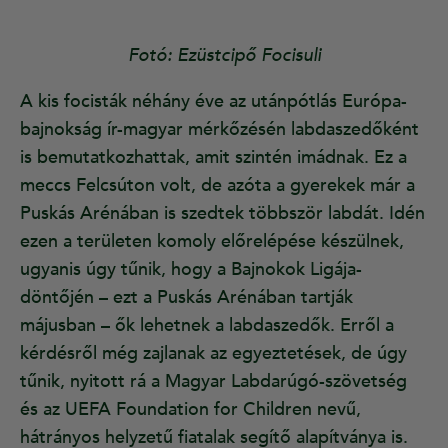
Fotó: Ezüstcipő Focisuli
A kis focisták néhány éve az utánpótlás Európa-
bajnokság ír-magyar mérkőzésén labdaszedőként
is bemutatkozhattak, amit szintén imádnak. Ez a
meccs Felcsúton volt, de azóta a gyerekek már a
Puskás Arénában is szedtek többször labdát. Idén
ezen a területen komoly előrelépése készülnek,
ugyanis úgy tűnik, hogy a Bajnokok Ligája-
döntőjén – ezt a Puskás Arénában tartják
májusban – ők lehetnek a labdaszedők. Erről a
kérdésről még zajlanak az egyeztetések, de úgy
tűnik, nyitott rá a Magyar Labdarúgó-szövetség
és az UEFA Foundation for Children nevű,
hátrányos helyzetű fiatalak segítő alapítványa is.