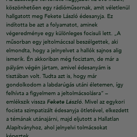
köszönhetően egy rádióműsornak, amit véletlenül
hallgatott meg Fekete László édesanyja. Ez
indította be azt a folyamatot, aminek
végeredménye egy különleges focisuli lett. „A
műsorban egy jeltolmáccsal beszélgettek, aki
elmondta, hogy a jelnyelvet a hallók sajnos alig
ismerik. Én akkoriban még fociztam, de már a
pályám végén jártam, amivel édesanyám is
tisztában volt. Tudta azt is, hogy már
gondolkodom a labdarúgás utáni életemen, így
felhívta a figyelmem a jeltolmácsolásra” –
emlékszik vissza
Fekete László
. Mivel az egykori
focista szimpatizált édesanyja ötletével, elkezdett
a témának utánajárni, majd eljutott a Hallatlan
Alapítványhoz, ahol jelnyelvi tolmácsokat
képeztek.