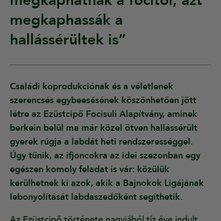
megkaphatnak a focitól, azt
megkaphassák a
hallássérültek is”
Családi koprodukciónak és a véletlenek
szerencsés egybeesésének köszönhetően jött
létre az Ezüstcipő Focisuli Alapítvány, aminek
berkein belül ma már közel ötven hallássérült
gyerek rúgja a labdát heti rendszerességgel.
Úgy tűnik, az ifjoncokra az idei szezonban egy
egészen komoly feladat is vár: közülük
kerülhetnek ki azok, akik a Bajnokok Ligájának
lebonyolítását labdaszedőként segíthetik.
Az Ezüstcipő története nagyjából tíz éve indult,