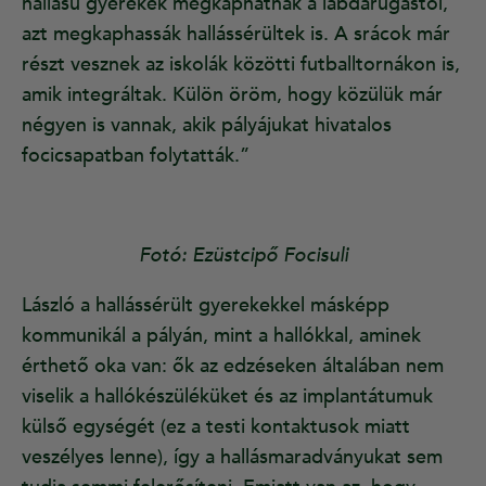
hallású gyerekek megkaphatnak a labdarúgástól,
azt megkaphassák hallássérültek is. A srácok már
részt vesznek az iskolák közötti futballtornákon is,
amik integráltak. Külön öröm, hogy közülük már
négyen is vannak, akik pályájukat hivatalos
focicsapatban folytatták.”
Fotó: Ezüstcipő Focisuli
László a hallássérült gyerekekkel másképp
kommunikál a pályán, mint a hallókkal, aminek
érthető oka van: ők az edzéseken általában nem
viselik a hallókészüléküket és az implantátumuk
külső egységét (ez a testi kontaktusok miatt
veszélyes lenne), így a hallásmaradványukat sem