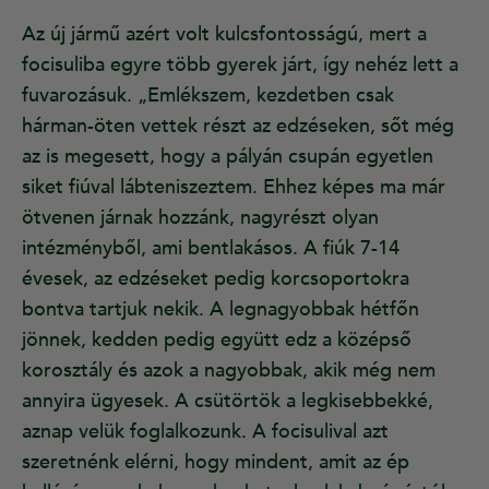
Az új jármű azért volt kulcsfontosságú, mert a
focisuliba egyre több gyerek járt, így nehéz lett a
fuvarozásuk. „Emlékszem, kezdetben csak
hárman-öten vettek részt az edzéseken, sőt még
az is megesett, hogy a pályán csupán egyetlen
siket fiúval lábteniszeztem. Ehhez képes ma már
ötvenen járnak hozzánk, nagyrészt olyan
intézményből, ami bentlakásos. A fiúk 7-14
évesek, az edzéseket pedig korcsoportokra
bontva tartjuk nekik. A legnagyobbak hétfőn
jönnek, kedden pedig együtt edz a középső
korosztály és azok a nagyobbak, akik még nem
annyira ügyesek. A csütörtök a legkisebbekké,
aznap velük foglalkozunk. A focisulival azt
szeretnénk elérni, hogy mindent, amit az ép