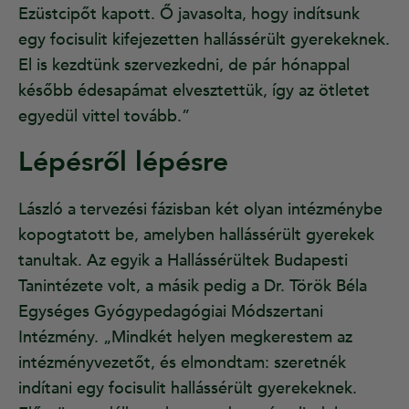
Ezüstcipőt kapott. Ő javasolta, hogy indítsunk
egy focisulit kifejezetten hallássérült gyerekeknek.
El is kezdtünk szervezkedni, de pár hónappal
később édesapámat elvesztettük, így az ötletet
egyedül vittel tovább.”
Lépésről lépésre
László a tervezési fázisban két olyan intézménybe
kopogtatott be, amelyben hallássérült gyerekek
tanultak. Az egyik a Hallássérültek Budapesti
Tanintézete volt, a másik pedig a Dr. Török Béla
Egységes Gyógypedagógiai Módszertani
Intézmény. „Mindkét helyen megkerestem az
intézményvezetőt, és elmondtam: szeretnék
indítani egy focisulit hallássérült gyerekeknek.