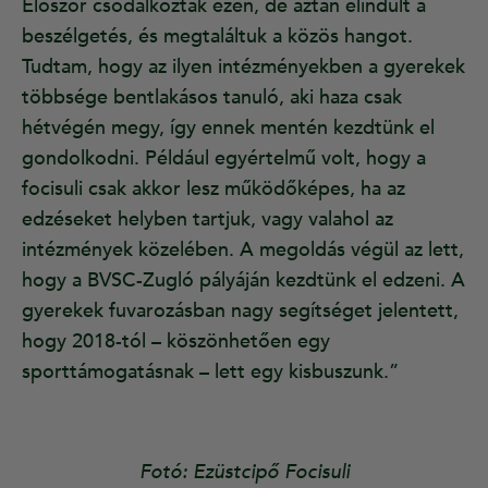
Először csodálkoztak ezen, de aztán elindult a
beszélgetés, és megtaláltuk a közös hangot.
Tudtam, hogy az ilyen intézményekben a gyerekek
többsége bentlakásos tanuló, aki haza csak
hétvégén megy, így ennek mentén kezdtünk el
gondolkodni. Például egyértelmű volt, hogy a
focisuli csak akkor lesz működőképes, ha az
edzéseket helyben tartjuk, vagy valahol az
intézmények közelében. A megoldás végül az lett,
hogy a BVSC-Zugló pályáján kezdtünk el edzeni. A
gyerekek fuvarozásban nagy segítséget jelentett,
hogy 2018-tól – köszönhetően egy
sporttámogatásnak – lett egy kisbuszunk.”
Fotó: Ezüstcipő Focisuli