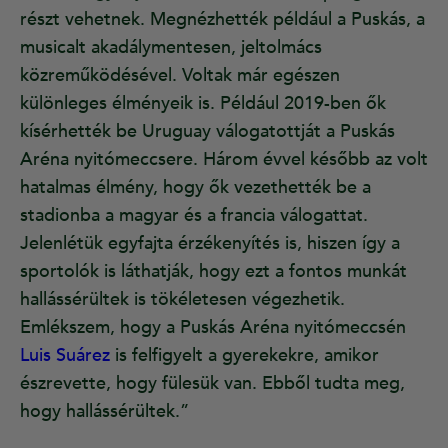
részt vehetnek. Megnézhették például a Puskás, a
musicalt akadálymentesen, jeltolmács
közreműködésével. Voltak már egészen
különleges élményeik is. Például 2019-ben ők
kísérhették be Uruguay válogatottját a Puskás
Aréna nyitómeccsere. Három évvel később az volt
hatalmas élmény, hogy ők vezethették be a
stadionba a magyar és a francia válogattat.
Jelenlétük egyfajta érzékenyítés is, hiszen így a
sportolók is láthatják, hogy ezt a fontos munkát
hallássérültek is tökéletesen végezhetik.
Emlékszem, hogy a Puskás Aréna nyitómeccsén
Luis Suárez
is felfigyelt a gyerekekre, amikor
észrevette, hogy fülesük van. Ebből tudta meg,
hogy hallássérültek.”