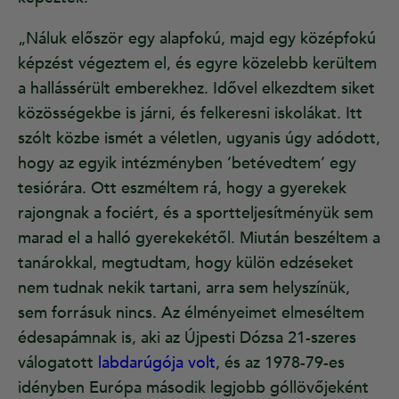
„Náluk először egy alapfokú, majd egy középfokú
képzést végeztem el, és egyre közelebb kerültem
a hallássérült emberekhez. Idővel elkezdtem siket
közösségekbe is járni, és felkeresni iskolákat. Itt
szólt közbe ismét a véletlen, ugyanis úgy adódott,
hogy az egyik intézményben ’betévedtem’ egy
tesiórára. Ott eszméltem rá, hogy a gyerekek
rajongnak a fociért, és a sportteljesítményük sem
marad el a halló gyerekekétől. Miután beszéltem a
tanárokkal, megtudtam, hogy külön edzéseket
nem tudnak nekik tartani, arra sem helyszínük,
sem forrásuk nincs. Az élményeimet elmeséltem
édesapámnak is, aki az Újpesti Dózsa 21-szeres
válogatott
labdarúgója volt
, és az 1978-79-es
idényben Európa második legjobb góllövőjeként