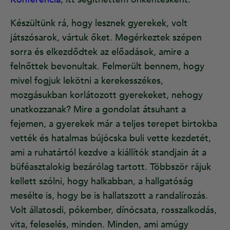
Készültünk rá, hogy lesznek gyerekek, volt
játszósarok, vártuk őket. Megérkeztek szépen
sorra és elkezdődtek az előadások, amire a
felnőttek bevonultak. Felmerült bennem, hogy
mivel fogjuk lekötni a kerekesszékes,
mozgásukban korlátozott gyerekeket, nehogy
unatkozzanak? Mire a gondolat átsuhant a
fejemen, a gyerekek már a teljes terepet birtokba
vették és hatalmas bújócska buli vette kezdetét,
ami a ruhatártól kezdve a kiállítók standjain át a
büféasztalokig bezárólag tartott. Többször rájuk
kellett szólni, hogy halkabban, a hallgatóság
mesélte is, hogy be is hallatszott a randalírozás.
Volt állatosdi, pókember, dínócsata, rosszalkodás,
vita, feleselés, minden. Minden, ami amúgy