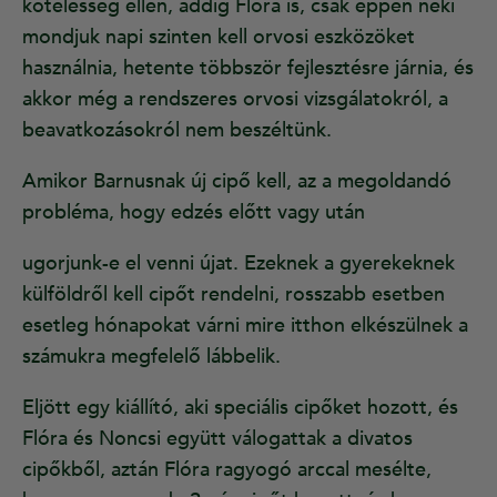
kötelesség ellen, addig Flóra is, csak éppen neki
mondjuk napi szinten kell orvosi eszközöket
használnia, hetente többször fejlesztésre járnia, és
akkor még a rendszeres orvosi vizsgálatokról, a
beavatkozásokról nem beszéltünk.
Amikor Barnusnak új cipő kell, az a megoldandó
probléma, hogy edzés előtt vagy után
ugorjunk-e el venni újat. Ezeknek a gyerekeknek
külföldről kell cipőt rendelni, rosszabb esetben
esetleg hónapokat várni mire itthon elkészülnek a
számukra megfelelő lábbelik.
Eljött egy kiállító, aki speciális cipőket hozott, és
Flóra és Noncsi együtt válogattak a divatos
cipőkből, aztán Flóra ragyogó arccal mesélte,