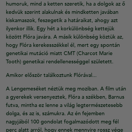
humoruk, mind a ketten szeretik, ha a dolgok az ő
kedvük szerint alakulnak és mindketten javában
kiskamaszok, feszegetik a határaikat, ahogy azt
ilyenkor illik. Egy hét a korkülönbség kettejük
között Flóra javára. A másik különbség köztük az,
hogy Flóra kerekesszékkel él, mert egy spontán
genetikai mutáció miatt CMT (Charcot Marie
Tooth) genetikai rendellenességgel született.
Amikor először találkoztunk Flórával...
A Lengemeséket néztük meg moziban. A film után
a gyerekek versenyeztek, Flóra a székben, Barnus
futva, mintha ez lenne a világ legtermészetesebb
dolga, és az is, számukra. Az én fejemben
nagyjából 100 gondolat fogalmazódott meg fél
perc alatt arról, hogy ennek mennyire rossz vége