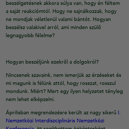
beszélgetésnek akkora súlya van, hogy én féltem
a saját reakciómtól. Hogy ne sajnálkozzak, hogy
ne mondjak véletlenül valami bántót. Hogyan
beszélsz valakivel arról, ami minden szülő
legnagyobb félelme?
Hogyan beszéljünk ezekről a dolgokról?
Nincsenek szavaink, nem ismerjük az érzéseket és
mi magunk is félünk attól, hogy rosszat, rosszul
mondunk. Miért? Mert egy ilyen helyzetet tényleg
nem lehet elképzelni.
Áprilisban megrendezésre került az nagy sikerű
I.
Nemzetközi Interdiszciplináris Nemzetközi
Konferencia
, itt segíthettem önkéntesként.