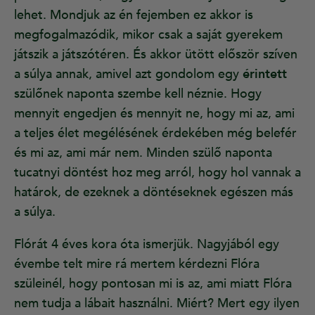
lehet. Mondjuk az én fejemben ez akkor is
megfogalmazódik, mikor csak a saját gyerekem
játszik a játszótéren. És akkor ütött először szíven
a súlya annak, amivel azt gondolom egy
érintett
szülőnek naponta szembe kell néznie. Hogy
mennyit engedjen és mennyit ne, hogy mi az, ami
a teljes élet megélésének érdekében még belefér
és mi az, ami már nem. Minden szülő naponta
tucatnyi döntést hoz meg arról, hogy hol vannak a
határok, de ezeknek a döntéseknek egészen más
a súlya.
Flórát 4 éves kora óta ismerjük. Nagyjából egy
évembe telt mire rá mertem kérdezni Flóra
szüleinél, hogy pontosan mi is az, ami miatt Flóra
nem tudja a lábait használni. Miért? Mert egy ilyen