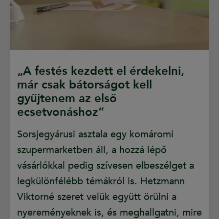
„A festés kezdett el érdekelni,
már csak bátorságot kell
gyűjtenem az első
ecsetvonáshoz”
Sorsjegyárusi asztala egy komáromi
szupermarketben áll, a hozzá lépő
vásárlókkal pedig szívesen elbeszélget a
legkülönfélébb témákról is. Hetzmann
Viktorné szeret velük együtt örülni a
nyereményeknek is, és meghallgatni, mire