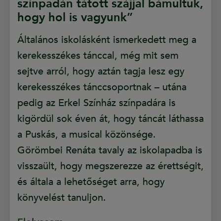
színpadán tátott szájjal bámultuk,
hogy hol is vagyunk”
Általános iskolásként ismerkedett meg a
kerekesszékes tánccal, még mit sem
sejtve arról, hogy aztán tagja lesz egy
kerekesszékes tánccsoportnak – utána
pedig az Erkel Színház színpadára is
kigördül sok éven át, hogy táncát láthassa
a Puskás, a musical közönsége.
Görömbei Renáta tavaly az iskolapadba is
visszaült, hogy megszerezze az érettségit,
és általa a lehetőséget arra, hogy
könyvelést tanuljon.