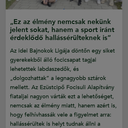
„Ez az élmény nemcsak nekünk
jelent sokat, hanem a sport iránt
érdeklődő hallássérülteknek is”
Az idei Bajnokok Ligája döntőn egy siket
gyerekekből álló focicsapat tagjai
lehetettek labdaszedők, és
„dolgozhattak” a legnagyobb sztárok
mellett. Az Ezüstcipő Focisuli Alapítvány
fiataljai nagyon várták ezt a lehetőséget,
nemcsak az élmény miatt, hanem azért is,
hogy felhívhassák vele a figyelmet arra:
hallássérültek is helyt tudnak állni a