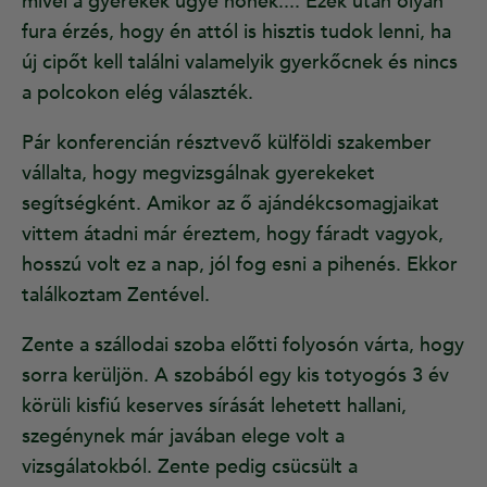
mivel a gyerekek ugye nőnek.... Ezek után olyan
fura érzés, hogy én attól is hisztis tudok lenni, ha
új cipőt kell találni valamelyik gyerkőcnek és nincs
a polcokon elég választék.
Pár konferencián résztvevő külföldi szakember
vállalta, hogy megvizsgálnak gyerekeket
segítségként. Amikor az ő ajándékcsomagjaikat
vittem átadni már éreztem, hogy fáradt vagyok,
hosszú volt ez a nap, jól fog esni a pihenés. Ekkor
találkoztam Zentével.
Zente a szállodai szoba előtti folyosón várta, hogy
sorra kerüljön. A szobából egy kis totyogós 3 év
körüli kisfiú keserves sírását lehetett hallani,
szegénynek már javában elege volt a
vizsgálatokból. Zente pedig csücsült a