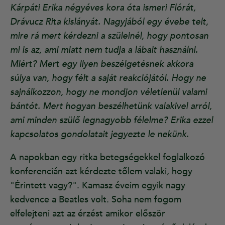
Kárpáti Erika négyéves kora óta ismeri Flórát,
Drávucz Rita kislányát. Nagyjából egy évebe telt,
mire rá mert kérdezni a szüleinél, hogy pontosan
mi is az, ami miatt nem tudja a lábait használni.
Miért? Mert egy ilyen beszélgetésnek akkora
súlya van, hogy félt a saját reakciójától. Hogy ne
sajnálkozzon, hogy ne mondjon véletlenül valami
bántót. Mert hogyan beszélhetünk valakivel arról,
ami minden szülő legnagyobb félelme? Erika ezzel
kapcsolatos gondolatait jegyezte le nekünk.
A napokban egy ritka betegségekkel foglalkozó
konferencián azt kérdezte tőlem valaki, hogy
"Érintett vagy?". Kamasz éveim egyik nagy
kedvence a Beatles volt. Soha nem fogom
elfelejteni azt az érzést amikor először