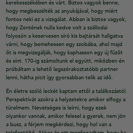
kerekesszékében és várt. Biztos vagyok benne,
hogy megbeszélték az anyukájával, hogy miért
fontos neki ez a vizsgálat. Abban is biztos vagyok,
hogy Zentének nulla kedve volt a szállodai
folyosón a keservesen síró kis bajtársát hallgatva
várni, hogy bemehessen egy szobába, ahol majd
őt is megvizsgálják, hogy kaphasson egy új fűzőt
és sínt. 170-ig számoltunk el együtt, miközben én
próbáltam a lehető legszórakoztatóbb partner
lenni, hátha picit így gyorsabban telik az idő.
Én életre szóló leckét kaptam ettől a találkozástól.
Perspektívát azokra a helyzetekre amikor elfogy a
türelmem. Nevetséges is leírni, hogy ezek
olyankor vannak, amikor felesel a gyerek, nem jön
a busz, a férjem megkérdezi, hogy hol van a
telefontöltő. Akkor és ott megfogadtam, hogy ha