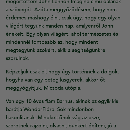
megértettem John Lennon Imagine című dalának
a szövegét. Azóta meggyőződésem, hogy nem
érdemes máshogy élni, csak úgy, hogy egy olyan
világért tegyünk minden nap, amilyenről John
énekelt. Egy olyan világért, ahol természetes és
mindennél fontosabb az, hogy mindent
megtegyünk azokért, akik a segítségünkre
szorulnak.
Képzeljük csak el, hogy úgy történnek a dolgok,
hogyha van egy beteg kisgyerek, akkor őt
meggyógyítjuk. Micsoda utópia.
Van egy 10 éves fiam Barnus, akinek az egyik kis
barátja WonderFlóra. Sok mindenben
hasonlítanak. Mindkettőnek vág az esze,
szeretnek rajzolni, olvasni, bunkert építeni, jó a