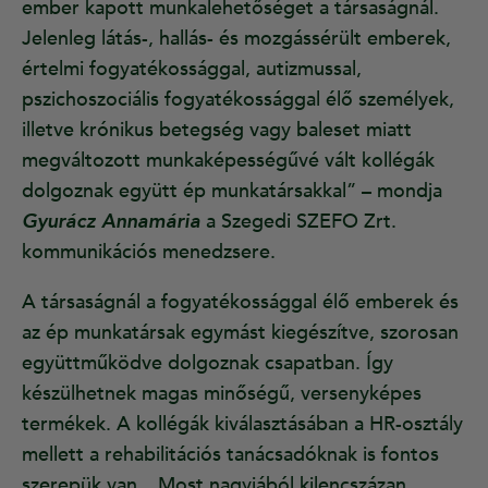
ember kapott munkalehetőséget a társaságnál.
Jelenleg látás-, hallás- és mozgássérült emberek,
értelmi fogyatékossággal, autizmussal,
pszichoszociális fogyatékossággal élő személyek,
illetve krónikus betegség vagy baleset miatt
megváltozott munkaképességűvé vált kollégák
dolgoznak együtt ép munkatársakkal” – mondja
Gyurácz Annamária
a Szegedi SZEFO Zrt.
kommunikációs menedzsere.
A társaságnál a fogyatékossággal élő emberek és
az ép munkatársak egymást kiegészítve, szorosan
együttműködve dolgoznak csapatban. Így
készülhetnek magas minőségű, versenyképes
termékek. A kollégák kiválasztásában a HR-osztály
mellett a rehabilitációs tanácsadóknak is fontos
szerepük van. „Most nagyjából kilencszázan