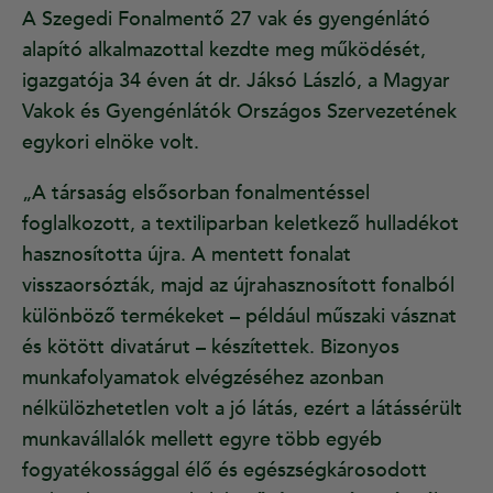
A Szegedi Fonalmentő 27 vak és gyengénlátó
alapító alkalmazottal kezdte meg működését,
igazgatója 34 éven át dr. Jáksó László, a Magyar
Vakok és Gyengénlátók Országos Szervezetének
egykori elnöke volt.
„A társaság elsősorban fonalmentéssel
foglalkozott, a textiliparban keletkező hulladékot
hasznosította újra. A mentett fonalat
visszaorsózták, majd az újrahasznosított fonalból
különböző termékeket – például műszaki vásznat
és kötött divatárut – készítettek. Bizonyos
munkafolyamatok elvégzéséhez azonban
nélkülözhetetlen volt a jó látás, ezért a látássérült
munkavállalók mellett egyre több egyéb
fogyatékossággal élő és egészségkárosodott