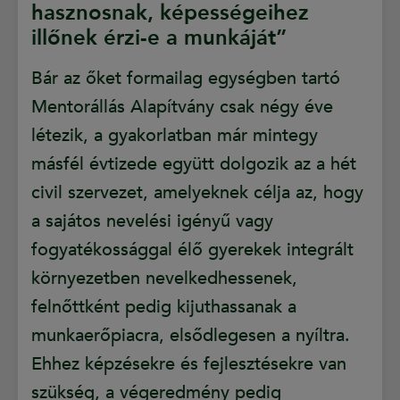
hasznosnak, képességeihez
illőnek érzi-e a munkáját”
Bár az őket formailag egységben tartó
Mentorállás Alapítvány csak négy éve
létezik, a gyakorlatban már mintegy
másfél évtizede együtt dolgozik az a hét
civil szervezet, amelyeknek célja az, hogy
a sajátos nevelési igényű vagy
fogyatékossággal élő gyerekek integrált
környezetben nevelkedhessenek,
felnőttként pedig kijuthassanak a
munkaerőpiacra, elsődlegesen a nyíltra.
Ehhez képzésekre és fejlesztésekre van
szükség, a végeredmény pedig