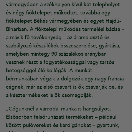
vármegyében a székhelyen kívül két telephelyet
és négy fióktelepet működtet, továbbá egy
fióktelepet Békés vármegyében és egyet Hajdú-
Biharban. A fióktelepi működés termelési bázisa –
a másik fő tevékenység – az áramelosztó és -
szabályozó készülékek összeszerelése, gyártása,
amelyben mintegy 90 százalékos arányban
vesznek részt a fogyatékossággal vagy tartós
betegséggel élő kollégák. A munkát
bérmunkában végzik a dolgozók egy nagy francia
cégnek, már az első csavart is ők csavarják be, és
a késztermékeket is ők csomagolják.
„Cégünknél a varrodai munka is hangsúlyos.
Elsősorban felsőruházati termékeket – például
kötött pulóvereket és kardigánokat – gyártunk,