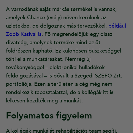
A varrodának saját márkás termékei is vannak,
amelyek Chance (esély) néven kerülnek az
üzletekbe, de dolgoznak más tervezőkkel,
például
Zoób Katival is
. Fő megrendelőjük egy olasz
divatcég, amelynek terméke mind az öt
földrészen kapható. Ez különösen büszkeséggel
tölti el a munkatársakat. Nemrég új
tevékenységgel – elektronikai hulladékok
feldolgozásával – is bővült a Szegedi SZEFO Zrt.
portfóliója. Ezen a területen a cég még nem
rendelkezik tapasztalattal, de a kollégák itt is
lelkesen kezdték meg a munkát.
Folyamatos figyelem
A kollégák munkáját rehabilitációs team segíti,