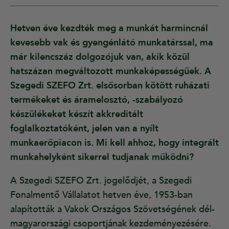
Hetven éve kezdték meg a munkát harmincnál
kevesebb vak és gyengénlátó munkatárssal, ma
már kilencszáz dolgozójuk van, akik közül
hatszázan megváltozott munkaképességűek. A
Szegedi SZEFO Zrt. elsősorban kötött ruházati
termékeket és áramelosztó, -szabályozó
készülékeket készít akkreditált
foglalkoztatóként, jelen van a nyílt
munkaerőpiacon is. Mi kell ahhoz, hogy integrált
munkahelyként sikerrel tudjanak működni?
A Szegedi SZEFO Zrt. jogelődjét, a Szegedi
Fonalmentő Vállalatot hetven éve, 1953-ban
alapították a Vakok Országos Szövetségének dél-
magyarországi csoportjának kezdeményezésére.