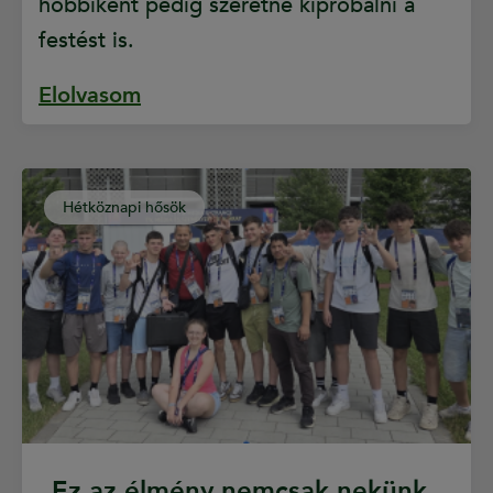
hobbiként pedig szeretné kipróbálni a
festést is.
Elolvasom
Hétköznapi hősök
„Ez az élmény nemcsak nekünk