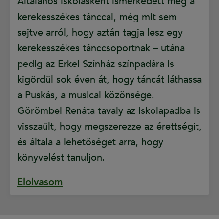
Általános iskolásként ismerkedett meg a
kerekesszékes tánccal, még mit sem
sejtve arról, hogy aztán tagja lesz egy
kerekesszékes tánccsoportnak – utána
pedig az Erkel Színház színpadára is
kigördül sok éven át, hogy táncát láthassa
a Puskás, a musical közönsége.
Görömbei Renáta tavaly az iskolapadba is
visszaült, hogy megszerezze az érettségit,
és általa a lehetőséget arra, hogy
könyvelést tanuljon.
Elolvasom