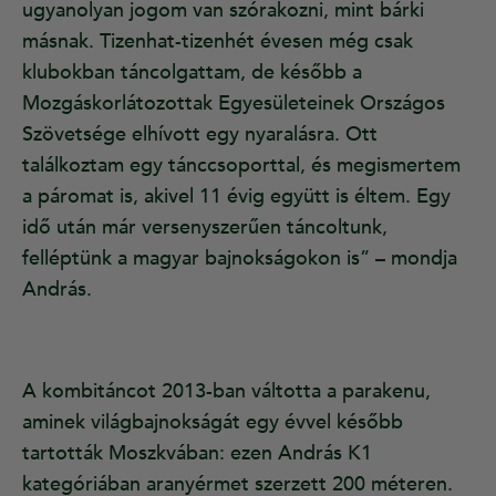
ugyanolyan jogom van szórakozni, mint bárki
másnak. Tizenhat-tizenhét évesen még csak
klubokban táncolgattam, de később a
Mozgáskorlátozottak Egyesületeinek Országos
Szövetsége elhívott egy nyaralásra. Ott
találkoztam egy tánccsoporttal, és megismertem
a páromat is, akivel 11 évig együtt is éltem. Egy
idő után már versenyszerűen táncoltunk,
felléptünk a magyar bajnokságokon is” – mondja
András.
A kombitáncot 2013-ban váltotta a parakenu,
aminek világbajnokságát egy évvel később
tartották Moszkvában: ezen András K1
kategóriában aranyérmet szerzett 200 méteren.