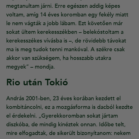
megtanultam járni. Erre egészen addig képes
voltam, amíg 14 éves koromban egy fekély miatt
le nem vágták a jobb lábam. Ezt követően már
sokat ültem kerekesszékben – belekóstoltam a
kerekesszékes vívásba is –, de rövidebb távokat
ma is meg tudok tenni mankóval. A székre csak
akkor van szükségem, ha hosszabb utakra
megyek” – mondja.
Rio után Tokió
András 2001-ben, 23 éves korában kezdett el
kombitáncolni, ez a mozgásforma is dacból kezdte
el érdekelni. „Gyerekkoromban sokat jártam
diszkóba, de mindig kinéztek onnan. Időbe telt,
mire elfogadtak, de sikerült bizonyítanom: nekem