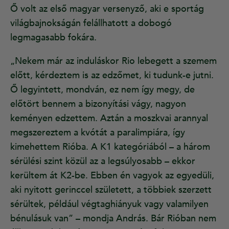
Ő volt az első magyar versenyző, aki e sportág
világbajnokságán felállhatott a dobogó
legmagasabb fokára.
„Nekem már az induláskor Rio lebegett a szemem
előtt, kérdeztem is az edzőmet, ki tudunk-e jutni.
Ő legyintett, mondván, ez nem így megy, de
előtört bennem a bizonyítási vágy, nagyon
keményen edzettem. Aztán a moszkvai arannyal
megszereztem a kvótát a paralimpiára, így
kimehettem Rióba. A K1 kategóriából – a három
sérülési szint közül az a legsúlyosabb – ekkor
kerültem át K2-be. Ebben én vagyok az egyedüli,
aki nyitott gerinccel született, a többiek szerzett
sérültek, például végtaghiányuk vagy valamilyen
bénulásuk van” – mondja András. Bár Rióban nem