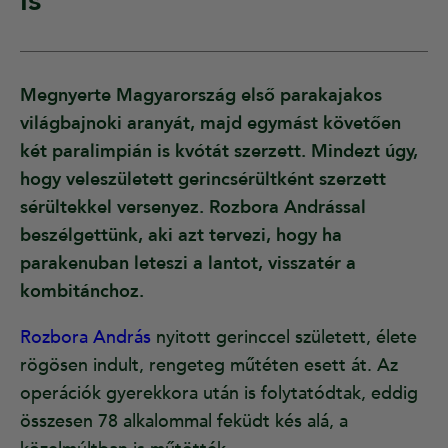
is”
Megnyerte Magyarország első parakajakos
világbajnoki aranyát, majd egymást követően
két paralimpián is kvótát szerzett. Mindezt úgy,
hogy veleszületett gerincsérültként szerzett
sérültekkel versenyez. Rozbora Andrással
beszélgettünk, aki azt tervezi, hogy ha
parakenuban leteszi a lantot, visszatér a
kombitánchoz.
Rozbora András
nyitott gerinccel született, élete
rögösen indult, rengeteg műtéten esett át. Az
operációk gyerekkora után is folytatódtak, eddig
összesen 78 alkalommal feküdt kés alá, a