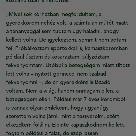
közelmúltban is műtötték.
„Mivel sok kórházban megfordultam, a
gyerekkorom nehéz volt, a számtalan műtét miatt
a tananyaggal sem tudtam úgy haladni, ahogy
kellett volna. De igyekeztem, semmit nem adtam
fel. Próbálkoztam sportokkal is, kamaszkoromban
például úsztam és kosaraztam, súlyzóztam,
fekvenyomtam. Utóbbi a betegségem miatt tiltott
lett volna – nyitott gerinccel nem szabad
fekvenyomni –, de én gyerekként is lázadó
voltam. Nem a világ, hanem önmagam ellen, a
betegségem ellen. Például már 7 éves koromból
is vannak olyan emlékeim, hogy ugyanúgy
szerettem volna járni, mint a testvéreim, ezért
elkezdtem fölállni. Eleinte kapaszkodnom kellett,
fogtam például a falat, de szép lassan