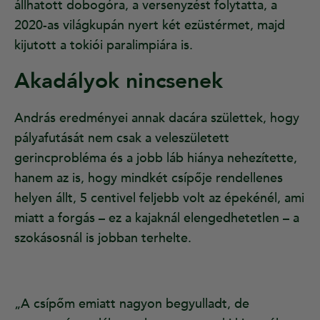
állhatott dobogóra, a versenyzést folytatta, a
2020-as világkupán nyert két ezüstérmet, majd
kijutott a tokiói paralimpiára is.
Akadályok nincsenek
András eredményei annak dacára születtek, hogy
pályafutását nem csak a veleszületett
gerincprobléma és a jobb láb hiánya nehezítette,
hanem az is, hogy mindkét csípője rendellenes
helyen állt, 5 centivel feljebb volt az épekénél, ami
miatt a forgás – ez a kajaknál elengedhetetlen – a
szokásosnál is jobban terhelte.
„A csípőm emiatt nagyon begyulladt, de