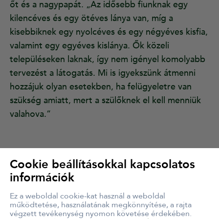
őt és a nagypapát. „Az idősebb fiunknak egy
kilencéves és egy ötéves lánya van, míg a
kisebbiknek egy nyolcéves és egy négyéves kisfia,
valamint egy egyéves kislánya. Ők közeli
településeken laknak, így nem igényel komolyabb
tervezést a látogatás. Mi is igyekszünk átmenni
hozzájuk olyan esetekben, ha felügyeletre van
szükség amiatt, mert a szülőknek el kell menniük
valahova.”
Cookie beállításokkal kapcsolatos
információk
Hétköznapi hősök
Ez a weboldal cookie-kat használ a weboldal
működtetése, használatának megkönnyítése, a rajta
végzett tevékenység nyomon követése érdekében.