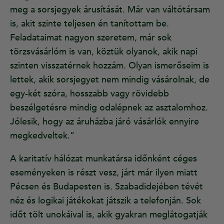
meg a sorsjegyek árusítását. Már van váltótársam
is, akit szinte teljesen én tanítottam be.
Feladataimat nagyon szeretem, már sok
törzsvásárlóm is van, köztük olyanok, akik napi
szinten visszatérnek hozzám. Olyan ismerőseim is
lettek, akik sorsjegyet nem mindig vásárolnak, de
egy-két szóra, hosszabb vagy rövidebb
beszélgetésre mindig odalépnek az asztalomhoz.
Jólesik, hogy az áruházba járó vásárlók ennyire
megkedveltek.”
A karitatív hálózat munkatársa időnként céges
eseményeken is részt vesz, járt már ilyen miatt
Pécsen és Budapesten is. Szabadidejében tévét
néz és logikai játékokat játszik a telefonján. Sok
időt tölt unokáival is, akik gyakran meglátogatják