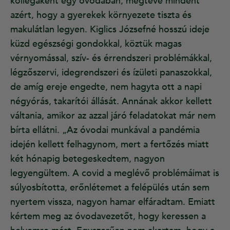
kollégaként egy óvodában, megtéve mindent
azért, hogy a gyerekek környezete tiszta és
makulátlan legyen. Kiglics Józsefné hosszú ideje
küzd egészségi gondokkal, köztük magas
vérnyomással, szív- és érrendszeri problémákkal,
légzőszervi, idegrendszeri és ízületi panaszokkal,
de amíg ereje engedte, nem hagyta ott a napi
négyórás, takarítói állását. Annának akkor kellett
váltania, amikor az azzal járó feladatokat már nem
bírta ellátni. „Az óvodai munkával a pandémia
idején kellett felhagynom, mert a fertőzés miatt
két hónapig betegeskedtem, nagyon
legyengültem. A covid a meglévő problémáimat is
súlyosbította, erőnlétemet a felépülés után sem
nyertem vissza, nagyon hamar elfáradtam. Emiatt
kértem meg az óvodavezetőt, hogy keressen a