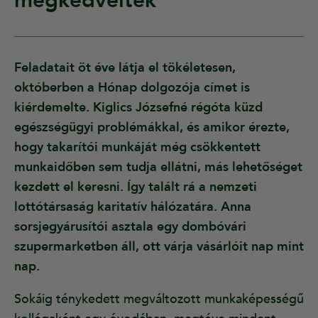
megkedveltek”
Feladatait öt éve látja el tökéletesen,
októberben a Hónap dolgozója címet is
kiérdemelte. Kiglics Józsefné régóta küzd
egészségügyi problémákkal, és amikor érezte,
hogy takarítói munkáját még csökkentett
munkaidőben sem tudja ellátni, más lehetőséget
kezdett el keresni. Így talált rá a nemzeti
lottótársaság karitatív hálózatára. Anna
sorsjegyárusítói asztala egy dombóvári
szupermarketben áll, ott várja vásárlóit nap mint
nap.
Sokáig ténykedett megváltozott munkaképességű