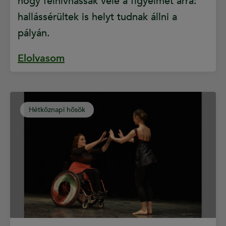
hogy felhívhassák vele a figyelmet arra:
hallássérültek is helyt tudnak állni a
pályán.
Elolvasom
Hétköznapi hősök