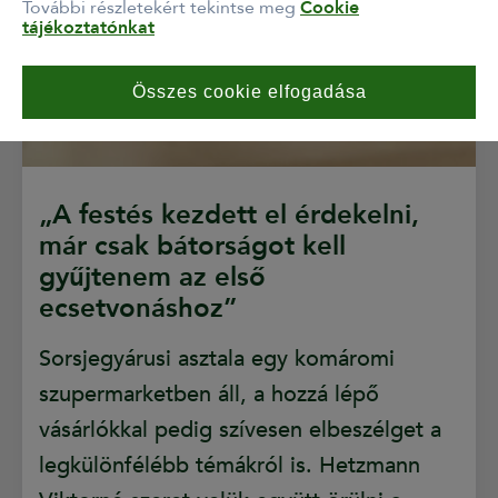
További részletekért tekintse meg
Cookie
tájékoztatónkat
Összes cookie elfogadása
„A festés kezdett el érdekelni,
már csak bátorságot kell
gyűjtenem az első
ecsetvonáshoz”
Sorsjegyárusi asztala egy komáromi
szupermarketben áll, a hozzá lépő
vásárlókkal pedig szívesen elbeszélget a
legkülönfélébb témákról is. Hetzmann