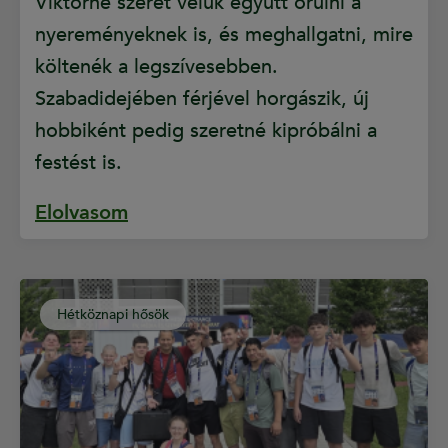
Viktorné szeret velük együtt örülni a
nyereményeknek is, és meghallgatni, mire
költenék a legszívesebben.
Szabadidejében férjével horgászik, új
hobbiként pedig szeretné kipróbálni a
festést is.
Elolvasom
Hétköznapi hősök