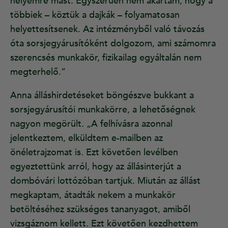
helyemre mást. Egyszerűen nem akartam, hogy a
többiek – köztük a dajkák – folyamatosan
helyettesítsenek. Az intézményből való távozás
óta sorsjegyárusítóként dolgozom, ami számomra
szerencsés munkakör, fizikailag egyáltalán nem
megterhelő.”
Anna álláshirdetéseket böngészve bukkant a
sorsjegyárusítói munkakörre, a lehetőségnek
nagyon megörült. „A felhívásra azonnal
jelentkeztem, elküldtem e-mailben az
önéletrajzomat is. Ezt követően levélben
egyeztettünk arról, hogy az állásinterjút a
dombóvári lottózóban tartjuk. Miután az állást
megkaptam, átadták nekem a munkakör
betöltéséhez szükséges tananyagot, amiből
vizsgáznom kellett. Ezt követően kezdhettem