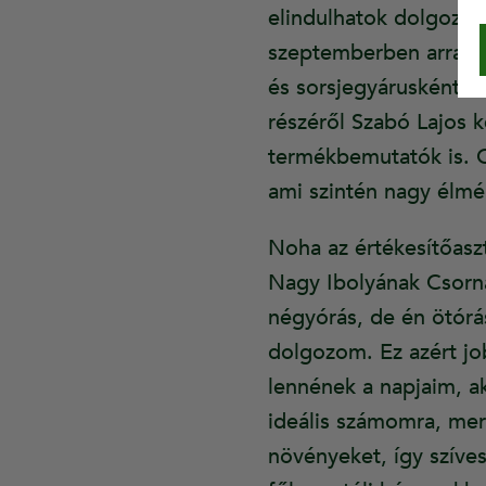
elindulhatok dolgozni.
szeptemberben arra is
és sorsjegyárusként k
részéről Szabó Lajos k
termékbemutatók is. 
ami szintén nagy élmé
Noha az értékesítőasz
Nagy Ibolyának Csorná
négyórás, de én ötór
dolgozom. Ez azért jo
lennének a napjaim, ak
ideális számomra, mer
növényeket, így szíves