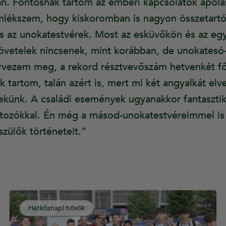
an. Fontosnak tartom az emberi kapcsolatok ápolás
lékszem, hogy kiskoromban is nagyon összetartóa
és az unokatestvérek. Most az esküvőkön és az 
övetelek nincsenek, mint korábban, de unokatesó
rvezem meg, a rekord résztvevőszám hetvenkét fős
tartom, talán azért is, mert mi két angyalkát elve
ekünk. A családi események ugyanakkor fantasztiku
rtozókkal. Én még a másod-unokatestvéreimmel is 
zülők történeteit.”
Hétköznapi hősök