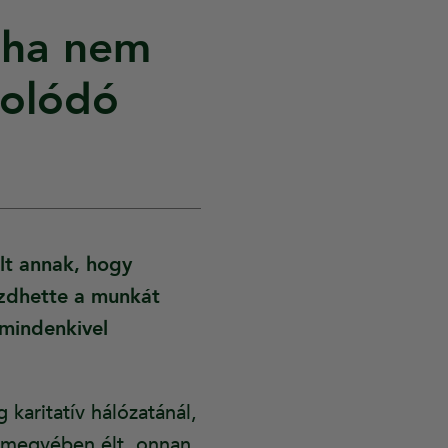
oha nem
solódó
lt annak, hogy
kezdhette a munkát
 mindenkivel
karitatív hálózatánál,
ármegyében élt, onnan