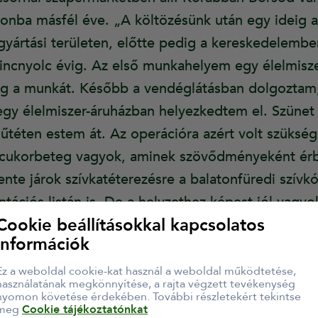
onba másfél éve. „A költözésünk után egy ideig a 
gyártási területen, előtte pedig a kereskedelemb
ncnyolc évig. Az első munkahelyem egy élelmisze
 a munkát. Később a vendéglátásban dolgoztam,
gy élelmiszer-áruházban helyezkedtem el. Szünet 
műtéten estem át. Az operációra azért volt szüksé
 cukorbeteg vagyok, aminek szövődményeként érbe
ente járok szívkatéterezésre a balatonfüredi szívkó
ntációs listán is. De a helyzethez képest jól vagy
Cookie beállításokkal kapcsolatos
hogy minél tovább a saját szívemmel élhessek.”
információk
munkatársának mindene a kereskedelem, soha nem 
Ez a weboldal cookie-kat használ a weboldal működtetése,
datokat „Szeretek emberekkel foglalkozni, közössé
használatának megkönnyítése, a rajta végzett tevékenység
nyomon követése érdekében. További részletekért tekintse
s vagyok, hogy miután reggel felöltözöm és kics
meg
Cookie tájékoztatónkat