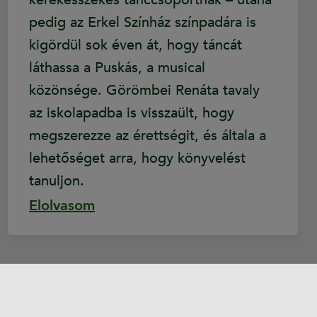
pedig az Erkel Színház színpadára is
kigördül sok éven át, hogy táncát
láthassa a Puskás, a musical
közönsége. Görömbei Renáta tavaly
az iskolapadba is visszaült, hogy
megszerezze az érettségit, és általa a
lehetőséget arra, hogy könyvelést
tanuljon.
Elolvasom