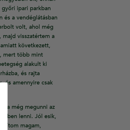
győri ipari parkban
en és a vendéglátásban
rbolt volt, ahol még
 majd visszatértem a
amiatt következett,
g, mert több mint
tegség alakult ki
rházba, és rajta
ok, és amennyire csak
tudta még megunni az
gben lenni. Jól esik,
inosítom magam,