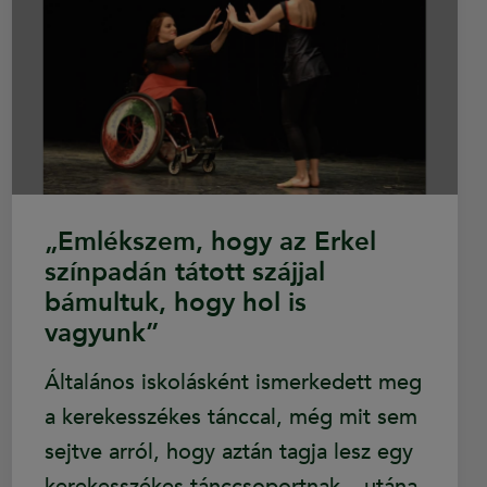
„Emlékszem, hogy az Erkel
színpadán tátott szájjal
bámultuk, hogy hol is
vagyunk”
Általános iskolásként ismerkedett meg
a kerekesszékes tánccal, még mit sem
sejtve arról, hogy aztán tagja lesz egy
kerekesszékes tánccsoportnak – utána