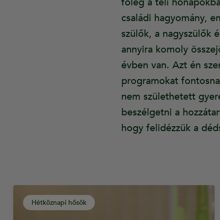
főleg a téli hónapokb
családi hagyomány, em
szülők, a nagyszülők 
annyira komoly összej
évben van. Azt én sze
programokat fontosnak 
nem születhetett gyer
beszélgetni a hozzáta
hogy felidézzük a déds
Hétköznapi hősök