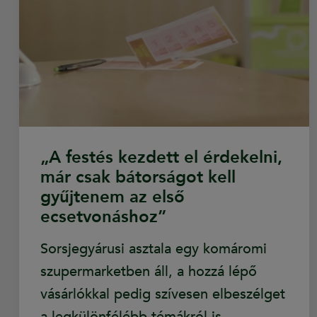
„A festés kezdett el érdekelni,
már csak bátorságot kell
gyűjtenem az első
ecsetvonáshoz”
Sorsjegyárusi asztala egy komáromi
szupermarketben áll, a hozzá lépő
vásárlókkal pedig szívesen elbeszélget
a legkülönfélébb témákról is.