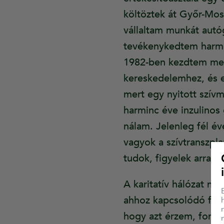
költöztek át Győr-Mos
vállaltam munkát autó
tevékenykedtem harmi
1982-ben kezdtem meg
kereskedelemhez, és e
mert egy nyitott szív
harminc éve inzulinos
nálam. Jelenleg fél év
vagyok a szívtranszpla
tudok, figyelek arra, 
A karitatív hálózat 
ahhoz kapcsolódó fela
hogy azt érzem, fonto