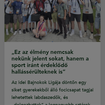
„Ez az élmény nemcsak
nekünk jelent sokat, hanem a
sport iránt érdeklődő
hallássérülteknek is”
Az idei Bajnokok Ligája döntőn egy
siket gyerekekből álló focicsapat tagjai
lehetettek labdaszedők, és
„dolgozhattak” a legnagyobb sztárok