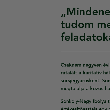
„Mindene
tudom me
feladatok
Csaknem negyven évig
rátalált a karitatív 
sorsjegyárusként. So
megtalálja a közös h
Sonkoly-Nagy Ibolya tö
értékesítőasztala egy