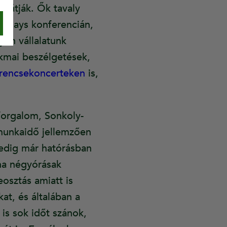
 látják. Ők tavaly
s Days konferencián,
yen vállalatunk
akmai beszélgetések,
rencsekoncerteken
is,
forgalom, Sonkoly-
 munkaidő jellemzően
edig már hatórásban
 ha négyórásak
osztás amiatt is
at, és általában a
is sok időt szánok,