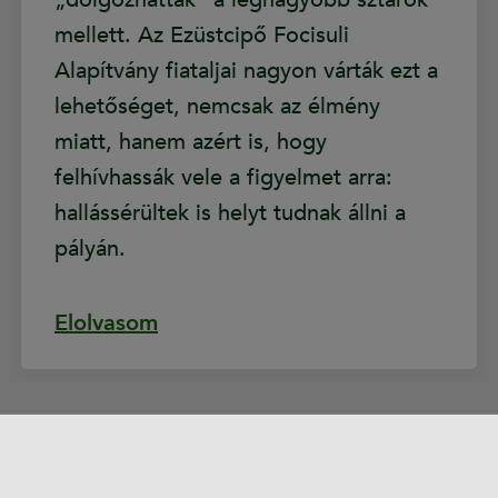
mellett. Az Ezüstcipő Focisuli
Alapítvány fiataljai nagyon várták ezt a
lehetőséget, nemcsak az élmény
miatt, hanem azért is, hogy
felhívhassák vele a figyelmet arra:
hallássérültek is helyt tudnak állni a
pályán.
Elolvasom