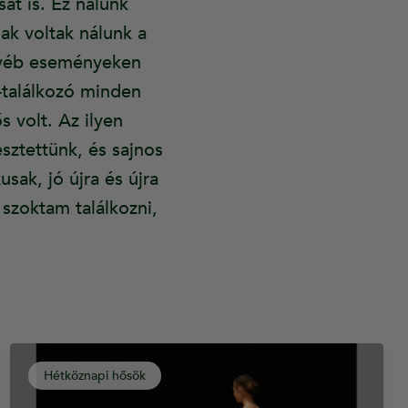
át is. Ez nálunk
k voltak nálunk a
egyéb eseményeken
-találkozó minden
 volt. Az ilyen
sztettünk, és sajnos
sak, jó újra és újra
szoktam találkozni,
Hétköznapi hősök