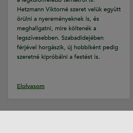
Hetzmann Viktorné szeret velük együtt
örülni a nyereményeknek is, és
meghallgatni, mire költenék a
legszívesebben. Szabadidejében
férjével horgászik, új hobbiként pedig
szeretné kipróbálni a festést is.
Elolvasom