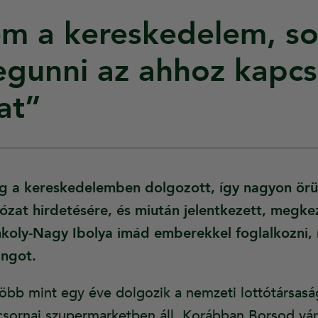
m a kereskedelem, s
gunni az ahhoz kapc
at”
 a kereskedelemben dolgozott, így nagyon örü
hálózat hirdetésére, és miután jelentkezett, meg
nkoly-Nagy Ibolya imád emberekkel foglalkozni,
angot.
bb mint egy éve dolgozik a nemzeti lottótársaság 
 csornai szupermarketben áll. Korábban Borsod v