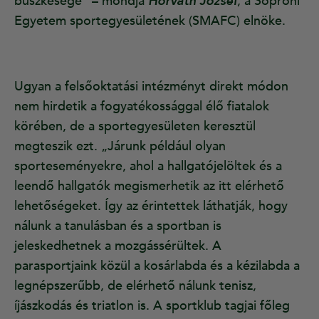
büszkesége” – mondja
Horváth József
, a Soproni
Egyetem sportegyesületének (SMAFC) elnöke.
Ugyan a felsőoktatási intézményt direkt módon
nem hirdetik a fogyatékossággal élő fiatalok
körében, de a sportegyesületen keresztül
megteszik ezt. „Járunk például olyan
sporteseményekre, ahol a hallgatójelöltek és a
leendő hallgatók megismerhetik az itt elérhető
lehetőségeket. Így az érintettek láthatják, hogy
nálunk a tanulásban és a sportban is
jeleskedhetnek a mozgássérültek. A
parasportjaink közül a kosárlabda és a kézilabda a
legnépszerűbb, de elérhető nálunk tenisz,
íjászkodás és triatlon is. A sportklub tagjai főleg