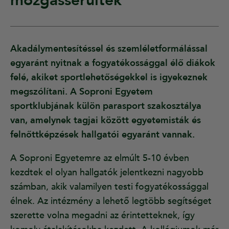
mozgássérültek”
Akadálymentesítéssel és szemléletformálással
egyaránt nyitnak a fogyatékossággal élő diákok
felé, akiket sportlehetőségekkel is igyekeznek
megszólítani. A Soproni Egyetem
sportklubjának külön parasport szakosztálya
van, amelynek tagjai között egyetemisták és
felnőttképzések hallgatói egyaránt vannak.
A Soproni Egyetemre az elmúlt 5-10 évben
kezdtek el olyan hallgatók jelentkezni nagyobb
számban, akik valamilyen testi fogyatékossággal
élnek. Az intézmény a lehető legtöbb segítséget
szerette volna megadni az érintetteknek, így