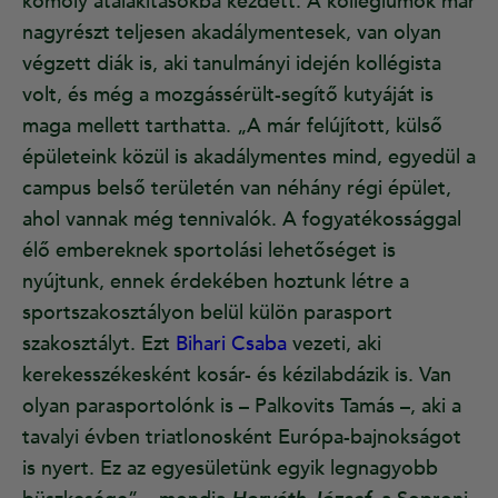
komoly átalakításokba kezdett. A kollégiumok már
nagyrészt teljesen akadálymentesek, van olyan
végzett diák is, aki tanulmányi idején kollégista
volt, és még a mozgássérült-segítő kutyáját is
maga mellett tarthatta. „A már felújított, külső
épületeink közül is akadálymentes mind, egyedül a
campus belső területén van néhány régi épület,
ahol vannak még tennivalók. A fogyatékossággal
élő embereknek sportolási lehetőséget is
nyújtunk, ennek érdekében hoztunk létre a
sportszakosztályon belül külön parasport
szakosztályt. Ezt
Bihari Csaba
vezeti, aki
kerekesszékesként kosár- és kézilabdázik is. Van
olyan parasportolónk is – Palkovits Tamás –, aki a
tavalyi évben triatlonosként Európa-bajnokságot
is nyert. Ez az egyesületünk egyik legnagyobb