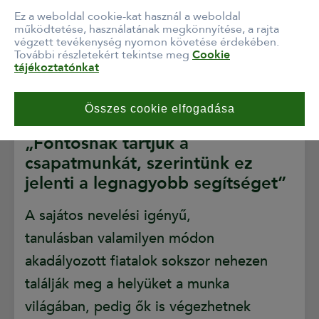
Ez a weboldal cookie-kat használ a weboldal
működtetése, használatának megkönnyítése, a rajta
végzett tevékenység nyomon követése érdekében.
További részletekért tekintse meg
Cookie
tájékoztatónkat
Összes cookie elfogadása
„Fontosnak tartjuk a
csapatmunkát, szerintünk ez
jelenti a legnagyobb segítséget”
A sajátos nevelési igényű,
tanulásban valamilyen módon
akadályozott fiatalok sokszor nehezen
találják meg a helyüket a munka
világában, pedig ők is végezhetnek