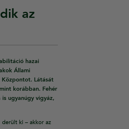
dik az
bilitáció hazai
akok Állami
ós Központot. Látását
, mint korábban. Fehér
 is ugyanúgy vigyáz,
derült ki – akkor az