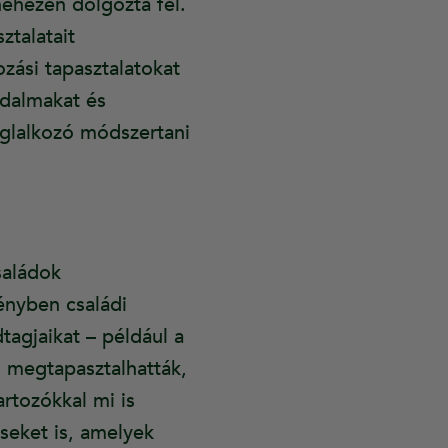
nehezen dolgozta fel.
ztalatait
zási tapasztalatokat
odalmakat és
glalkozó módszertani
saládok
ényben családi
tagjaikat – például a
l megtapasztalhatták,
artozókkal mi is
seket is, amelyek