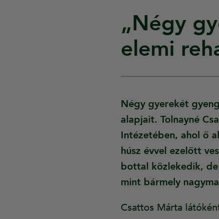
„Négy gye
elemi reha
Négy gyerekét gyengén
alapjait. Tolnayné C
Intézetében, ahol ő a
húsz évvel ezelőtt ves
bottal közlekedik, de
mint bármely nagym
Csattos Márta látóként