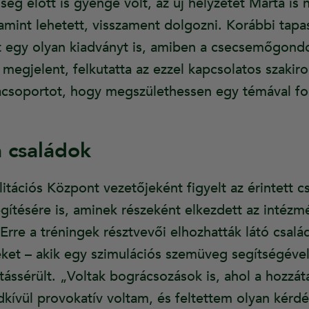
ség előtt is gyenge volt, az új helyzetet Márta is 
 amint lehetett, visszament dolgozni. Korábbi tapas
tt egy olyan kiadványt is, amiben a csecsemőgondo
megjelent, felkutatta az ezzel kapcsolatos szakir
acsoportot, hogy megszülethessen egy témával fo
 családok
itációs Központ vezetőjeként figyelt az érintett c
ítésére is, aminek részeként elkezdett az intézm
Erre a tréningek résztvevői elhozhatták látó család
ieket – akik egy szimulációs szemüveg segítségéve
tássérült. „Voltak bográcsozások is, ahol a hozzát
kívül provokatív voltam, és feltettem olyan kérdé