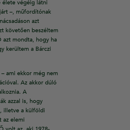
élete végéig látni
árt –, műfordítónak
anácsadáson azt
zt követően beszéltem
Ő azt mondta, hogy ha
gy kerültem a Bárczi
n – ami ekkor még nem
ációval. Az akkor dúló
alkoznia. A
ák azzal is, hogy
illetve a külföldi
t az elemi
Ő volt az, aki 1978-