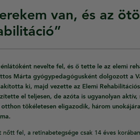
rekem van, és az ötö
bilitáció”
látóként nevelte fel, és ő tette le az elemi reha
sattos Márta gyógypedagógusként dolgozott a V
lakította ki, majd vezette az Elemi Rehabilitáci
zítette el teljesen, de azóta is ugyanolyan aktív
 otthon tökéletesen eligazodik, három unokájára
ama.
 nőtt fel, a retinabetegsége csak 14 éves korában 