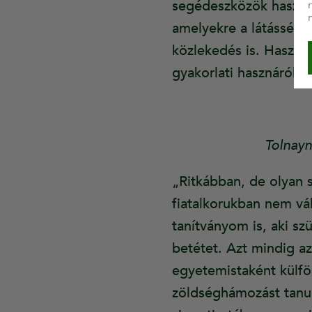
segédeszközök használa
amelyekre a látássérül
közlekedés is. Hasznos
gyakorlati hasznáról v
Tolnayn
„Ritkábban, de olyan s
fiatalkorukban nem vá
tanítványom is, aki sz
betétet. Azt mindig a
egyetemistaként külfö
zöldséghámozást tanul