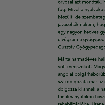
orvosai azt mondták, 
fog. Mivel a nyelveke
készült, de szembetegs
javasolták nekem, ho
egy nagyon kedves gy
elvégzem a gyógypedag
Gusztáv Gyógypedagóg
Márta harmadéves hal
volt megszokott Magya
angolai polgárháborúbó
szakdolgozata már az e
dolgozza ki annak a ha
tanulmányutakon haszn
rehabilitációba. Utána