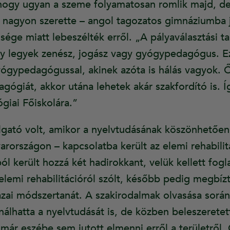
hogy ugyan a szeme folyamatosan romlik majd, de 
t nagyon szerette – angol tagozatos gimnáziumba j
ége miatt lebeszélték erről. „A pályaválasztási t
gy legyek zenész, jogász vagy gyógypedagógus. E
ógypedagógussal, akinek azóta is hálás vagyok. 
ógiát, akkor utána lehetek akár szakfordító is. Í
iai Főiskolára.”
lgató volt, amikor a nyelvtudásának köszönhetőe
rországon – kapcsolatba került az elemi rehabilit
l került hozzá két hadirokkant, velük kellett fogl
lemi rehabilitációról szólt, később pedig megbízt
zai módszertanát. A szakirodalmak olvasása során, 
álhatta a nyelvtudását is, de közben beleszeretet
 már eszébe sem jutott elmenni erről a területről. 