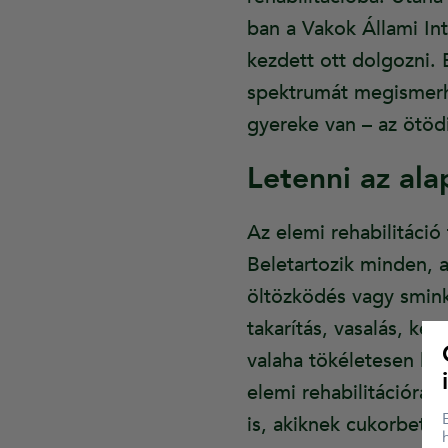
ban a Vakok Állami Int
kezdett ott dolgozni. 
spektrumát megismerh
gyereke van – az ötödi
Letenni az al
Az elemi rehabilitáció
Beletartozik minden, 
öltözködés vagy sminke
takarítás, vasalás, k
valaha tökéletesen lát
elemi rehabilitációra
is, akiknek cukorbeteg