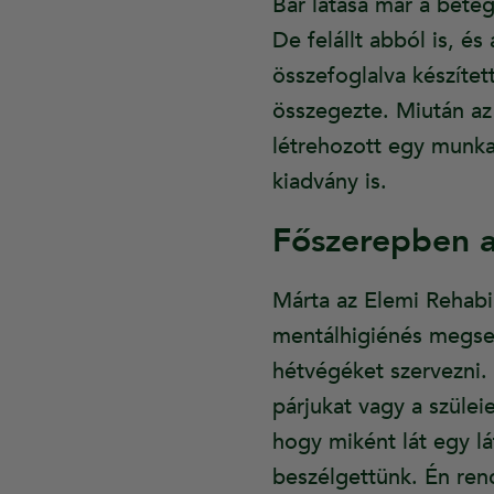
Bár látása már a beteg
De felállt abból is, és
összefoglalva készíte
összegezte. Miután az 
létrehozott egy munk
kiadvány is.
Főszerepben a
Márta az Elemi Rehabil
mentálhigiénés megseg
hétvégéket szervezni. 
párjukat vagy a szüle
hogy miként lát egy lá
beszélgettünk. Én rend