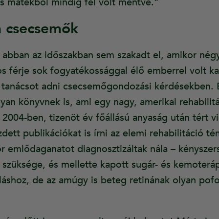
is matekból mindig fel volt mentve.”
a csecsemők
 abban az időszakban sem szakadt el, amikor nég
os férje sok fogyatékossággal élő emberrel volt ka
l tanácsot adni csecsemőgondozási kérdésekben. 
lyan könyvnek is, ami egy nagy, amerikai rehabili
2004-ben, tizenöt év főállású anyaság után tért v
zdett publikációkat is írni az elemi rehabilitáció
r emlődaganatot diagnosztizáltak nála – kényszer
 szüksége, és mellette kapott sugár- és kemoteráp
uláshoz, de az amúgy is beteg retinának olyan pofon