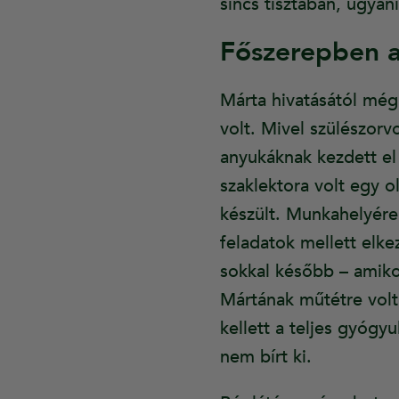
sincs tisztában, ugyan
Főszerepben 
Márta hivatásától még
volt. Mivel szülészorv
anyukáknak kezdett e
szaklektora volt egy o
készült. Munkahelyére 
feladatok mellett elke
sokkal később – amiko
Mártának műtétre volt
kellett a teljes gyógy
nem bírt ki.