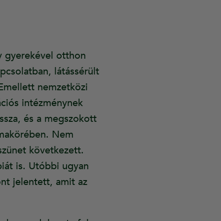
y gyerekével otthon
pcsolatban, látássérült
Emellett nemzetközi
tációs intézménynek
issza, és a megszokott
 témakörében. Nem
szünet következett.
iát is. Utóbbi ugyan
t jelentett, amit az