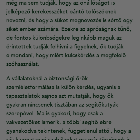
még ma sem tudják, hogy az önállóságot is
jelképező kerekesszéket bántó tolószéknek
nevezni, és hogy a süket megnevezés is sértő egy
siket ember számára. Ezekre az apróságnak tűnő,
de fontos különbségekre leginkább maguk az
érintettek tudják felhívni a figyelnek, ők tudják
elmondani, hogy miért kulcskérdés a megfelelő
szóhasználat.
A vállalatoknál a biztonsági őrök
szemléletformálása is külön kérdés, ugyanis a
tapasztalatok sajnos azt mutatják, hogy ők
gyakran nincsenek tisztában az segítőkutyák
szerepével. Ma is gyakori, hogy csak a
vakvezetőket ismerik, a többi segítő ebre
gyanakodva tekintenek, függetlenül attól, hogy a
rájuk vonatkozó szabályokat ma már törvények is