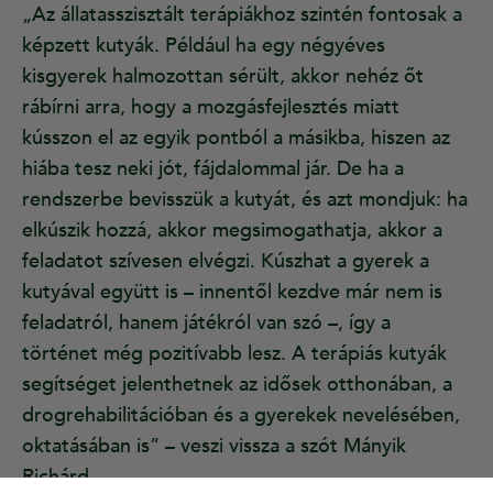
„Az állatasszisztált terápiákhoz szintén fontosak a
képzett kutyák. Például ha egy négyéves
kisgyerek halmozottan sérült, akkor nehéz őt
rábírni arra, hogy a mozgásfejlesztés miatt
kússzon el az egyik pontból a másikba, hiszen az
hiába tesz neki jót, fájdalommal jár. De ha a
rendszerbe bevisszük a kutyát, és azt mondjuk: ha
elkúszik hozzá, akkor megsimogathatja, akkor a
feladatot szívesen elvégzi. Kúszhat a gyerek a
kutyával együtt is – innentől kezdve már nem is
feladatról, hanem játékról van szó –, így a
történet még pozitívabb lesz. A terápiás kutyák
segítséget jelenthetnek az idősek otthonában, a
drogrehabilitációban és a gyerekek nevelésében,
oktatásában is” – veszi vissza a szót Mányik
Richárd.