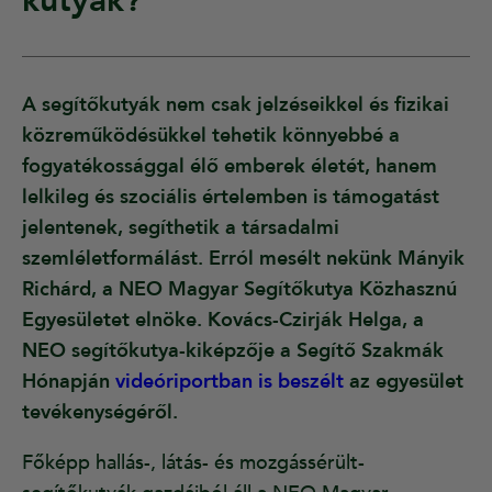
kutyák?
A segítőkutyák nem csak jelzéseikkel és fizikai
közreműködésükkel tehetik könnyebbé a
fogyatékossággal élő emberek életét, hanem
lelkileg és szociális értelemben is támogatást
jelentenek, segíthetik a társadalmi
szemléletformálást. Erról mesélt nekünk Mányik
Richárd, a NEO Magyar Segítőkutya Közhasznú
Egyesületet elnöke. Kovács-Czirják Helga, a
NEO segítőkutya-kiképzője a Segítő Szakmák
Hónapján
videóriportban is beszélt
az egyesület
tevékenységéről.
Főképp hallás-, látás- és mozgássérült-