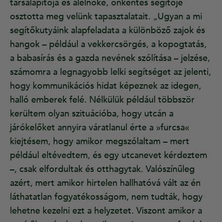
társalapítója és alelnöke, önkéntes segítője
osztotta meg velünk tapasztalatait. „Ugyan a mi
segítőkutyáink alapfeladata a különböző zajok és
hangok – például a vekkercsörgés, a kopogtatás,
a babasírás és a gazda nevének szólítása – jelzése,
számomra a legnagyobb lelki segítséget az jelenti,
hogy kommunikációs hidat képeznek az idegen,
halló emberek felé. Nélkülük például többször
kerültem olyan szituációba, hogy utcán a
járókelőket annyira váratlanul érte a »furcsa«
kiejtésem, hogy amikor megszólaltam – mert
például eltévedtem, és egy utcanevet kérdeztem
–, csak elfordultak és otthagytak. Valószínűleg
azért, mert amikor hirtelen hallhatóvá vált az én
láthatatlan fogyatékosságom, nem tudták, hogy
lehetne kezelni ezt a helyzetet. Viszont amikor a