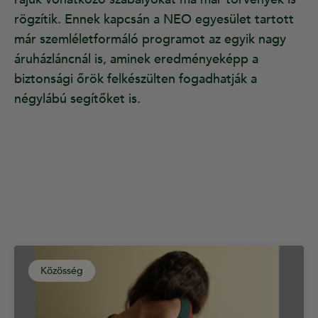
rögzítik. Ennek kapcsán a NEO egyesület tartott
már szemléletformáló programot az egyik nagy
áruházláncnál is, aminek eredményeképp a
biztonsági őrök felkészülten fogadhatják a
négylábú segítőket is.
Közösség