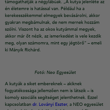
támogathatják a négylábúak. „A kutya jelenléte az
én életemre is hatással van. Például ha a
kerekesszékemmel elmegyek bevásárolni, akkor
gyakran megbámulnak, de nem mernek hozzám
szólni. Viszont ha az okos kutyámmal megyek,
akkor már őt nézik, az ismerkedést is vele kezdik
meg, olyan számomra, mint egy jégtörő” – emeli
ki Mányik Richárd.
Fotó: Neo Egyesület
A kutyák a siket embereknek – akiknek
fogyatékossága jellemzően nem is látszik – is
komoly szociális segítséget jelenthetnek. Ezzel
kapcsolatban
dr. Loványi Eszter
, a NEO egyesület