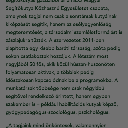
segítőkutyák gazdáiból áll a NEO Magyar
Segítőkutya Közhasznú Egyesületet csapata,
amelynek tagjai nem csak a sorstársak kutyáinak
kiképzését segítik, hanem az esélyegyenlőség
megteremtését, a társadalmi szemléletformálást is
zászlajukra tűzték. A szervezetet 2011-ben
alapította egy kisebb baráti társaság, azóta pedig
sokan csatlakoztak hozzájuk. A létszám most
nagyjából 50 fős, akik közül húszan-huszonöten
folyamatosan aktívak, a többiek pedig
időszakosan kapcsolódnak be a programokba. A
munkatársak többsége nem csak négylábú
segítővel rendelkező érintett, hanem egyben
szakember is – például habilitációs kutyakiképző,
gyógypedagógus-szociológus, pszichológus.
„A tagjaink mind önkéntesek, valamennyien