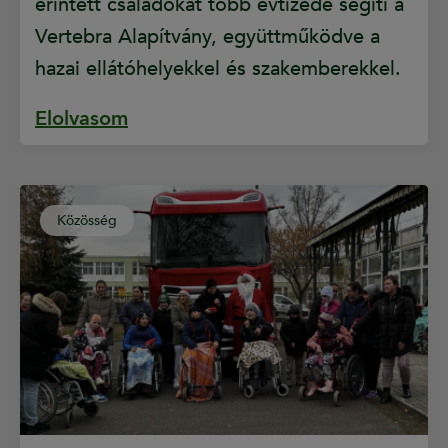
érintett családokat több évtizede segíti a
Vertebra Alapítvány, együttműködve a
hazai ellátóhelyekkel és szakemberekkel.
Elolvasom
Közösség