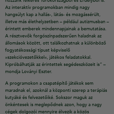
hozzánk felkérés Törökországból és Erdélyből is.
Az interaktív programokban mindig nagy
hangsúlyt kap a hallás-, látás- és mozgássérült,
illetve más élethelyzetben – például autizmusban –
érintett emberek mindennapjainak a bemutatása.
A résztvevők forgószínpadszerűen haladnak az
állomások között, ott találkozhatnak a különböző
fogyatékossági típust képviselő
»szekcióvezetőkkel«, játékos feladatokkal.
Kipróbálhatják az érintettek segédeszközeit is” –
mondja Loványi Eszter.
A programokon a csapatépítő játékok sem
maradnak el, azoknál a központi szerep a terápiás
kutyáké és felvezetőiké. Sokszor maguk az
önkéntesek is meglepődnek azon, hogy a nagy
cégek dolgozói mennyire élvezik a közös