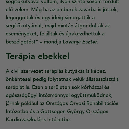
segítőkutyával voltam, ilyen szinte sosem fordult
elő velem. Még ha az emberek zavarba is jöttek,
leguggoltak és egy ideig simogatták a
segítőkutyámat, majd miután átgondolták az
eseményeket, felálltak és újrakezdhettük a
beszélgetést” – mondja
Loványi Eszter
.
Terápia ebekkel
A civil szervezet terápiás kutyákat is képez,
önkéntesei pedig folytatnak velük állatasszisztált
terápiát is. Ezen a területen sok kórházzal és
egészségügyi intézménnyel együttműködnek,
járnak például az Országos Orvosi Rehabilitációs
Intézetbe és a Gottsegen György Országos
Kardiovaszkuláris Intézetbe.