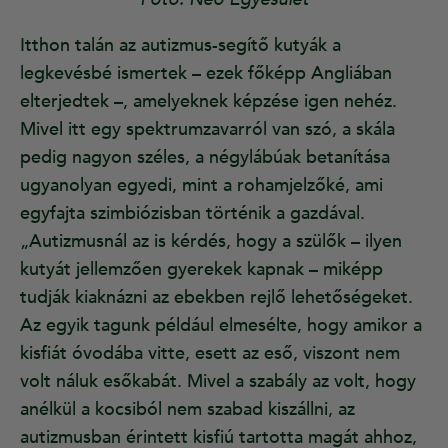
Itthon talán az autizmus-segítő kutyák a
legkevésbé ismertek – ezek főképp Angliában
elterjedtek –, amelyeknek képzése igen nehéz.
Mivel itt egy spektrumzavarról van szó, a skála
pedig nagyon széles, a négylábúak betanítása
ugyanolyan egyedi, mint a rohamjelzőké, ami
egyfajta szimbiózisban történik a gazdával.
„Autizmusnál az is kérdés, hogy a szülők – ilyen
kutyát jellemzően gyerekek kapnak – miképp
tudják kiaknázni az ebekben rejlő lehetőségeket.
Az egyik tagunk például elmesélte, hogy amikor a
kisfiát óvodába vitte, esett az eső, viszont nem
volt náluk esőkabát. Mivel a szabály az volt, hogy
anélkül a kocsiból nem szabad kiszállni, az
autizmusban érintett kisfiú tartotta magát ahhoz,