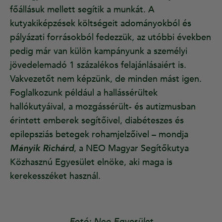
főállásuk mellett segítik a munkát. A
kutyakiképzések költségeit adományokból és
pályázati forrásokból fedezzük, az utóbbi években
pedig már van külön kampányunk a személyi
jövedelemadó 1 százalékos felajánlásaiért is.
Vakvezetőt nem képzünk, de minden mást igen.
Foglalkozunk például a hallássérültek
hallókutyáival, a mozgássérült- és autizmusban
érintett emberek segítőivel, diabéteszes és
epilepsziás betegek rohamjelzőivel – mondja
Mányik Richárd
, a NEO Magyar Segítőkutya
Közhasznú Egyesület elnöke, aki maga is
kerekesszéket használ.
Fotó: Neo Egyesület