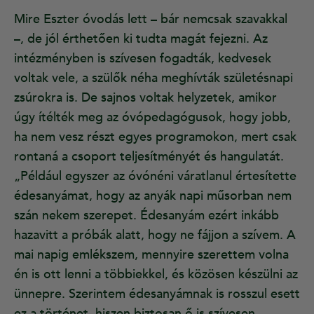
Mire Eszter óvodás lett – bár nemcsak szavakkal
–, de jól érthetően ki tudta magát fejezni. Az
intézményben is szívesen fogadták, kedvesek
voltak vele, a szülők néha meghívták születésnapi
zsúrokra is. De sajnos voltak helyzetek, amikor
úgy ítélték meg az óvópedagógusok, hogy jobb,
ha nem vesz részt egyes programokon, mert csak
rontaná a csoport teljesítményét és hangulatát.
„Például egyszer az óvónéni váratlanul értesítette
édesanyámat, hogy az anyák napi műsorban nem
szán nekem szerepet. Édesanyám ezért inkább
hazavitt a próbák alatt, hogy ne fájjon a szívem. A
mai napig emlékszem, mennyire szerettem volna
én is ott lenni a többiekkel, és közösen készülni az
ünnepre. Szerintem édesanyámnak is rosszul esett
ez a történet, hiszen biztosan ő is szívesen