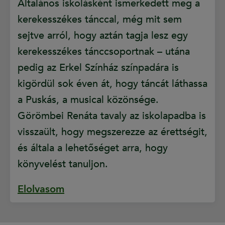
Általános iskolásként ismerkedett meg a
kerekesszékes tánccal, még mit sem
sejtve arról, hogy aztán tagja lesz egy
kerekesszékes tánccsoportnak – utána
pedig az Erkel Színház színpadára is
kigördül sok éven át, hogy táncát láthassa
a Puskás, a musical közönsége.
Görömbei Renáta tavaly az iskolapadba is
visszaült, hogy megszerezze az érettségit,
és általa a lehetőséget arra, hogy
könyvelést tanuljon.
Elolvasom