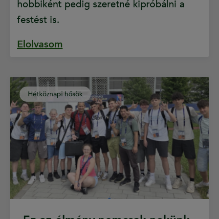
hobbiként pedig szeretné kipróbálni a
festést is.
Elolvasom
Hétköznapi hősök