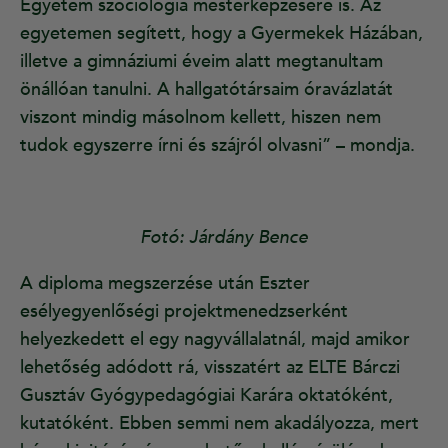
Egyetem szociológia mesterképzésére is. Az
egyetemen segített, hogy a Gyermekek Házában,
illetve a gimnáziumi éveim alatt megtanultam
önállóan tanulni. A hallgatótársaim óravázlatát
viszont mindig másolnom kellett, hiszen nem
tudok egyszerre írni és szájról olvasni” – mondja.
Fotó: Járdány Bence
A diploma megszerzése után Eszter
esélyegyenlőségi projektmenedzserként
helyezkedett el egy nagyvállalatnál, majd amikor
lehetőség adódott rá, visszatért az ELTE Bárczi
Gusztáv Gyógypedagógiai Karára oktatóként,
kutatóként. Ebben semmi nem akadályozza, mert