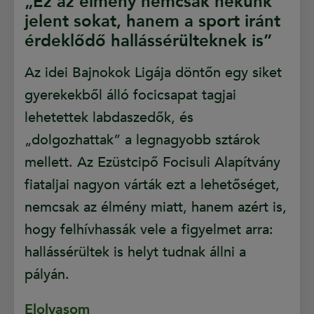
„Ez az élmény nemcsak nekünk
jelent sokat, hanem a sport iránt
érdeklődő hallássérülteknek is”
Az idei Bajnokok Ligája döntőn egy siket
gyerekekből álló focicsapat tagjai
lehetettek labdaszedők, és
„dolgozhattak” a legnagyobb sztárok
mellett. Az Ezüstcipő Focisuli Alapítvány
fiataljai nagyon várták ezt a lehetőséget,
nemcsak az élmény miatt, hanem azért is,
hogy felhívhassák vele a figyelmet arra:
hallássérültek is helyt tudnak állni a
pályán.
Elolvasom