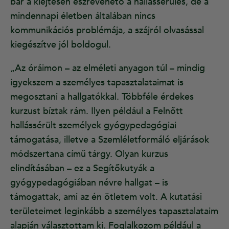
bár a kiejtésén észrevehető a hallássérülés, de a
mindennapi életben általában nincs
kommunikációs problémája, a szájról olvasással
kiegészítve jól boldogul.
„Az óráimon – az elméleti anyagon túl – mindig
igyekszem a személyes tapasztalataimat is
megosztani a hallgatókkal. Többféle érdekes
kurzust bíztak rám. Ilyen például a Felnőtt
hallássérült személyek gyógypedagógiai
támogatása, illetve a Szemléletformáló eljárások
módszertana című tárgy. Olyan kurzus
elindításában – ez a Segítőkutyák a
gyógypedagógiában névre hallgat – is
támogattak, ami az én ötletem volt. A kutatási
területeimet leginkább a személyes tapasztalataim
alapján választottam ki. Foglalkozom például a