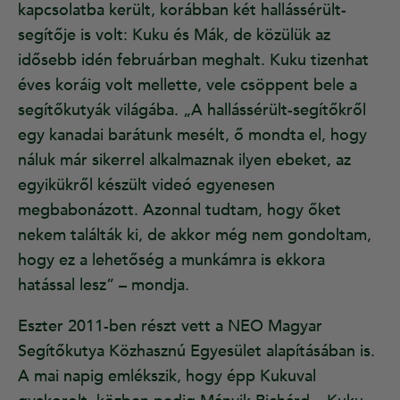
kapcsolatba került, korábban két hallássérült-
segítője is volt: Kuku és Mák, de közülük az
idősebb idén februárban meghalt. Kuku tizenhat
éves koráig volt mellette, vele csöppent bele a
segítőkutyák világába. „A hallássérült-segítőkről
egy kanadai barátunk mesélt, ő mondta el, hogy
náluk már sikerrel alkalmaznak ilyen ebeket, az
egyikükről készült videó egyenesen
megbabonázott. Azonnal tudtam, hogy őket
nekem találták ki, de akkor még nem gondoltam,
hogy ez a lehetőség a munkámra is ekkora
hatással lesz” – mondja.
Eszter 2011-ben részt vett a NEO Magyar
Segítőkutya Közhasznú Egyesület alapításában is.
A mai napig emlékszik, hogy épp Kukuval