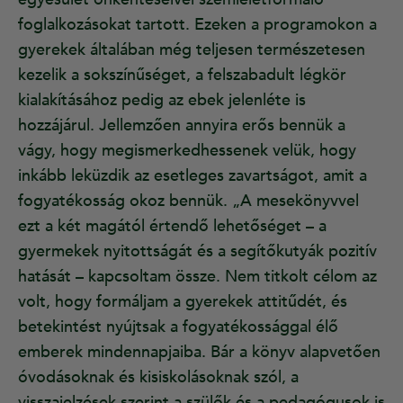
foglalkozásokat tartott. Ezeken a programokon a
gyerekek általában még teljesen természetesen
kezelik a sokszínűséget, a felszabadult légkör
kialakításához pedig az ebek jelenléte is
hozzájárul. Jellemzően annyira erős bennük a
vágy, hogy megismerkedhessenek velük, hogy
inkább leküzdik az esetleges zavartságot, amit a
fogyatékosság okoz bennük. „A mesekönyvvel
ezt a két magától értendő lehetőséget – a
gyermekek nyitottságát és a segítőkutyák pozitív
hatását – kapcsoltam össze. Nem titkolt célom az
volt, hogy formáljam a gyerekek attitűdét, és
betekintést nyújtsak a fogyatékossággal élő
emberek mindennapjaiba. Bár a könyv alapvetően
óvodásoknak és kisiskolásoknak szól, a
visszajelzések szerint a szülők és a pedagógusok is