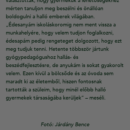
választották, hogy gyermekük a lehetőségekhez
mérten tanuljon meg beszélni és önállóan
boldogulni a halló emberek világában.
„Édesanyám iskoláskoromig nem ment vissza a
munkahelyére, hogy velem tudjon foglalkozni,
édesapám pedig rengeteget dolgozott, hogy ezt
meg tudjuk tenni. Hetente többször jártunk
gyógypedagógushoz hallás- és
beszédfejlesztésre, de anyukám is sokat gyakorolt
velem. Ezen kívül a bölcsőde és az óvoda sem
maradt ki az életemből, hiszen fontosnak
tartották a szüleim, hogy minél előbb halló
gyermekek társaságába kerüljek” – meséli.
Fotó: Járdány Bence