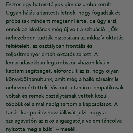
Eszter egy hatosztályos gimnáziumba került.
Ugyan hálás a tantestületnek, hogy fogadták és
próbáltak mindent megtenni érte, de úgy érzi,
ennek az iskolának még új volt a szituáció. „Ők
nehezebben tudták biztosítani az inkluzív oktatás
feltételeit, az osztályban frontális és
teljesítményorientált oktatás zajlott. A
lemaradásokban legtöbbször »házon kívül«
kaptam segítséget, előfordult az is, hogy olyan
könyvből tanultunk, amit még a halló társaim is
nehezen értettek. Viszont a tanárok empatikusak
voltak és remek osztálytársak vettek közül,
többükkel a mai napig tartom a kapcsolatot. A
tanári kar pozitív hozzáállását jelzi, hogy a
szalagavatón az iskola igazgatója velem táncolva
nyitotta meg a bált” – meséli.