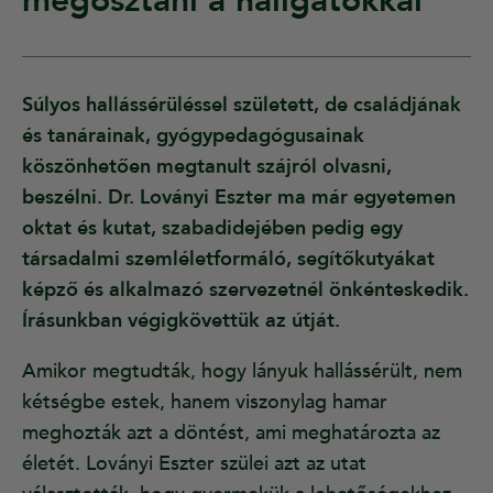
megosztani a hallgatókkal”
Súlyos hallássérüléssel született, de családjának
és tanárainak, gyógypedagógusainak
köszönhetően megtanult szájról olvasni,
beszélni. Dr. Loványi Eszter ma már egyetemen
oktat és kutat, szabadidejében pedig egy
társadalmi szemléletformáló, segítőkutyákat
képző és alkalmazó szervezetnél önkénteskedik.
Írásunkban végigkövettük az útját.
Amikor megtudták, hogy lányuk hallássérült, nem
kétségbe estek, hanem viszonylag hamar
meghozták azt a döntést, ami meghatározta az
életét. Loványi Eszter szülei azt az utat