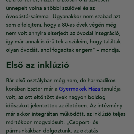
ünnepelt volna a többi szülővel és az
óvodástársaimmal. Ugyanakkor nem szabad azt
sem elfelejteni, hogy a 80-as évek végén még
nem volt annyira elterjedt az óvodai integráció,
így már annak is örültek a szüleim, hogy találtak
olyan óvodát, ahol fogadtak engem” – mondja.
Első az inklúzió
Bár első osztályban még nem, de harmadikos
korában Eszter már a
Gyermekek Háza
tanulója
volt, az ott eltöltött évek nagyon boldog
időszakot jelentettek az életében. Az intézmény
már akkor integráltan működött, az inklúzió teljes
mértékben megvalósult. „Csoport- és
pármunkákban dolgoztunk, az oktatás