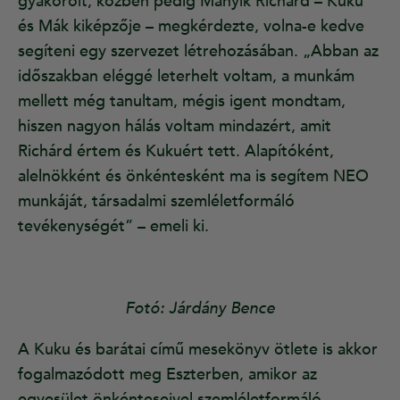
gyakorolt, közben pedig Mányik Richárd – Kuku
és Mák kiképzője – megkérdezte, volna-e kedve
segíteni egy szervezet létrehozásában. „Abban az
időszakban eléggé leterhelt voltam, a munkám
mellett még tanultam, mégis igent mondtam,
hiszen nagyon hálás voltam mindazért, amit
Richárd értem és Kukuért tett. Alapítóként,
alelnökként és önkéntesként ma is segítem NEO
munkáját, társadalmi szemléletformáló
tevékenységét” – emeli ki.
Fotó: Járdány Bence
A Kuku és barátai című mesekönyv ötlete is akkor
fogalmazódott meg Eszterben, amikor az
egyesület önkénteseivel szemléletformáló