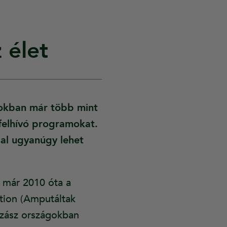
 élet
gokban már több mint
mfelhívó programokat.
jal ugyanúgy lehet
n már 2010 óta a
ition (Amputáltak
szász országokban