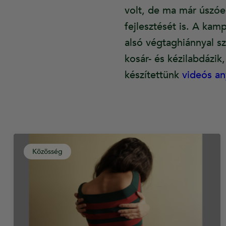
volt, de ma már úszóe
fejlesztését is. A kam
alsó végtaghiánnyal sz
kosár- és kézilabdázik
készítettünk
videós a
Közösség