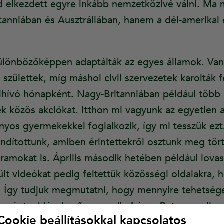
 elkezdett egyre inkább nemzetközivé válni. Ma 
anniában és Ausztráliában, hanem a dél-amerikai 
lönbözőképpen adaptálták az egyes államok. Van,
születtek, míg máshol civil szervezetek karolták f
lhívó hónapként. Nagy-Britanniában például több i
ek közös akciókat. Itthon mi vagyunk az egyetlen a
ányos gyermekekkel foglalkozik, így mi tesszük ez
indítottunk, amiben érintettekről osztunk meg tör
ramokat is. Április második hetében például lovas
zült videókat pedig feltettük közösségi oldalakra, h
t. Így tudjuk megmutatni, hogy mennyire tehetsége
 a végtaghiányhoz” – mondja
Lévay Petra
paralim
Cookie beállításokkal kapcsolatos
kekért Alapítvány
kuratóriumi elnöke.