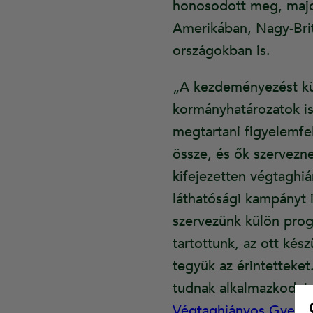
honosodott meg, majd
Amerikában, Nagy-Brit
országokban is.
„A kezdeményezést kü
kormányhatározatok is 
megtartani figyelemfe
össze, és ők szervezn
kifejezetten végtaghi
láthatósági kampányt 
szervezünk külön prog
tartottunk, az ott kés
tegyük az érintetteke
tudnak alkalmazkodni
Végtaghiányos Gyerme