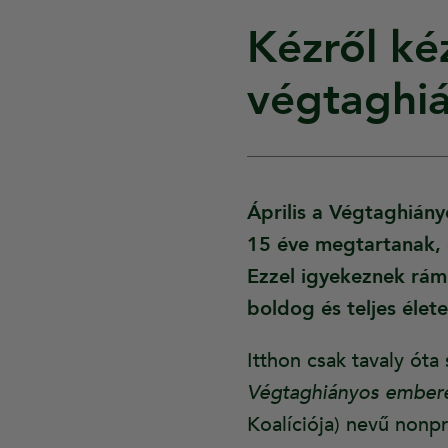
Kézről kéz
végtaghián
Április a Végtaghián
15 éve megtartanak, é
Ezzel igyekeznek rámu
boldog és teljes élete
Itthon csak tavaly ót
Végtaghiányos ember
Koalíciója) nevű nonp