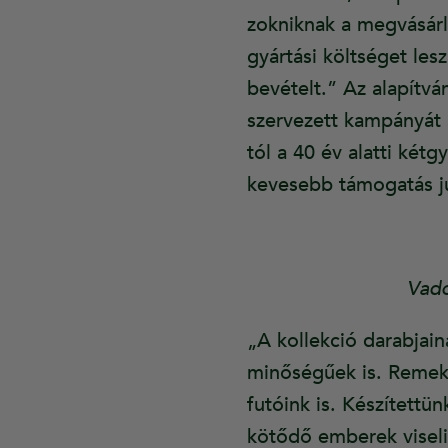
zokniknak a megvásárl
gyártási költséget les
bevételt.” Az alapítv
szervezett kampányát 
tól a 40 év alatti két
kevesebb támogatás jut
Vado
„A kollekció darabjai
minőségűek is. Remek 
futóink is. Készítettü
kötődő emberek viseli