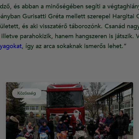
dző, és abban a minőségében segíti a végtaghiá
pányban Gurisatti Gréta mellett szerepel Hargitai 
ületett, és aki visszatérő táborozónk. Csanád nag
, illetve parahokizik, hanem hangszeren is játszik. 
nyagokat
, így az arca sokaknak ismerős lehet.”
Közösség