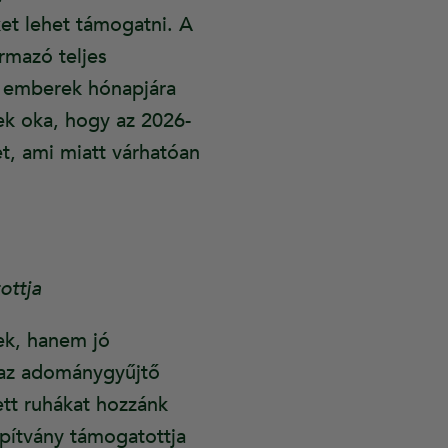
et lehet támogatni. A
rmazó teljes
s emberek hónapjára
ek oka, hogy az 2026-
et, ami miatt várhatóan
ottja
nek, hanem jó
t az adománygyűjtő
ett ruhákat hozzánk
apítvány támogatottja