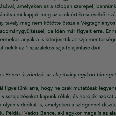
ásával, amelyeken ez a szlogen szerepel, bennünk
zámítva mi kapjuk meg az azok értékesítéséből szá
ány tavaly még nem kötötte össze a Végtaghiányo
adománygyűjtéssel, de idén már figyelt erre. Enn
gyermekes anyákra is kiterjesztik az szja-mentesség
 nekik az 1 százalékos szja-felajánlásokból.
s Bence úszóedző, az alapítvány egykori támogat
nál figyeltünk arra, hogy ne csak mutatósak legye
visszajelzéseket kapunk róluk, és hordják azoka
nk olyan videókat is, amelyeken a szlogennel díszít
k. Például Vados Bence, aki egykor maga is az al