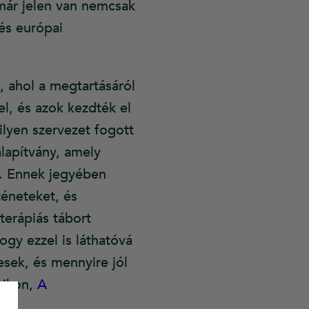
már jelen van nemcsak
és európai
 ahol a megtartásáról
el, és azok kezdték el
lyen szervezet fogott
lapítvány, amely
t. Ennek jegyében
téneteket, és
terápiás tábort
ogy ezzel is láthatóvá
sek, és mennyire jól
pikon,
A