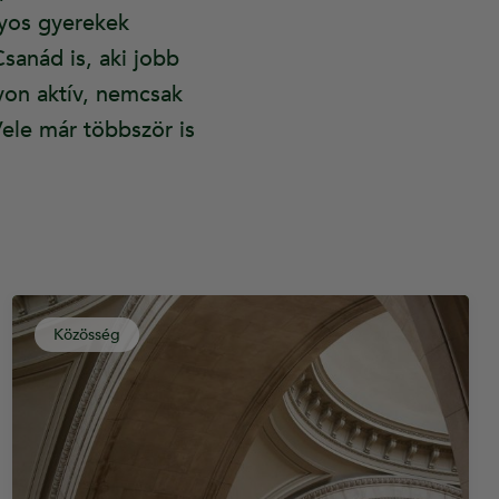
nyos gyerekek
Csanád is, aki jobb
yon aktív, nemcsak
Vele már többször is
Közösség