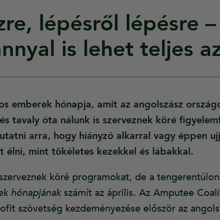
re, lépésről lépésre –
nyal is lehet teljes az
yos emberek hónapja, amit az angolszász orszá
s tavaly óta nálunk is szerveznek köré figyele
tatni arra, hogy hiányzó alkarral vagy éppen uj
t élni, mint tökéletes kezekkel és lábakkal.
a szerveznek köré programokat, de a tengerentúlo
ek hónapjának
számít az április. Az Amputee Coal
rofit szövetség kezdeményezése először az angol