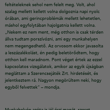
feltételeknek sehol nem felelt meg. Volt, ahol
szalag mellett kellett volna dolgoznia napi nyolc
órában, ami gerincproblémák mellett lehetetlen,
máshol egyfolytában hajolgatnia kellett volna.
„Nekem ez nem ment, még otthon is csak térden
állva tudtam porszívózni, ami egy munkahelyen
nem megengedhető. Az orvosom ekkor javasolta
a leszázalékolást, én pedig beletörődtem, hogy
otthon kell maradnom. Pont véget értek az ezzel
kapcsolatos vizsgálatok, amikor az egyik újságban
megláttam a Szerencsejáték Zrt. hirdetését, és
jelentkeztem rá. Nagyon megörültem neki, hogy
egyből felvettek” – mondja.
Munkahelyén azóta is jól érzi magát, szeret