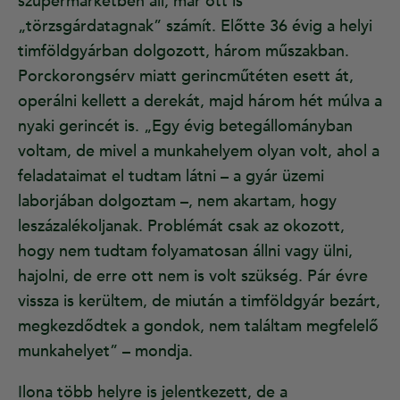
szupermarketben áll, már ott is
„törzsgárdatagnak” számít. Előtte 36 évig a helyi
timföldgyárban dolgozott, három műszakban.
Porckorongsérv miatt gerincműtéten esett át,
operálni kellett a derekát, majd három hét múlva a
nyaki gerincét is. „Egy évig betegállományban
voltam, de mivel a munkahelyem olyan volt, ahol a
feladataimat el tudtam látni – a gyár üzemi
laborjában dolgoztam –, nem akartam, hogy
leszázalékoljanak. Problémát csak az okozott,
hogy nem tudtam folyamatosan állni vagy ülni,
hajolni, de erre ott nem is volt szükség. Pár évre
vissza is kerültem, de miután a timföldgyár bezárt,
megkezdődtek a gondok, nem találtam megfelelő
munkahelyet” – mondja.
Ilona több helyre is jelentkezett, de a