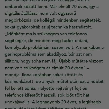
emberek között lenni. Már elmúlt 70 éves, így a
digitális átállással nem volt egyszerű
megbirkóznia, de kollégái mindenben segítették,
sokat gyakorolták az új technika használatát.
„Időnként ma is szükségem van telefonos
segítségre, de mindent meg tudok oldani,
komolyabb problémám sosem volt. A munkában a
gerincprobléma sem akadályoz, bár azt nem
állítom, hogy soha nem fáj. Újabb műtétre viszont
nem volt szükségem az elmúlt 20 évben” –
mondja. Ilona korábban sokat kötött és
kézimunkázott, de a nyaki műtét után ezt a hobbit
fel kellett adnia. Helyette rejtvényt fejt és
telefonos kifestőt használ, sok időt tölt hat
unokájával is. A legnagyobb 20 éves, a legkisebb
pedig idén januárban töltötte be a kettőt.