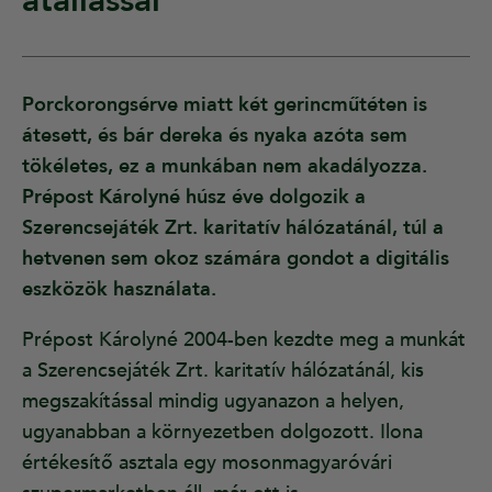
átállással”
Porckorongsérve miatt két gerincműtéten is
átesett, és bár dereka és nyaka azóta sem
tökéletes, ez a munkában nem akadályozza.
Prépost Károlyné húsz éve dolgozik a
Szerencsejáték Zrt. karitatív hálózatánál, túl a
hetvenen sem okoz számára gondot a digitális
eszközök használata.
Prépost Károlyné 2004-ben kezdte meg a munkát
a Szerencsejáték Zrt. karitatív hálózatánál, kis
megszakítással mindig ugyanazon a helyen,
ugyanabban a környezetben dolgozott. Ilona
értékesítő asztala egy mosonmagyaróvári