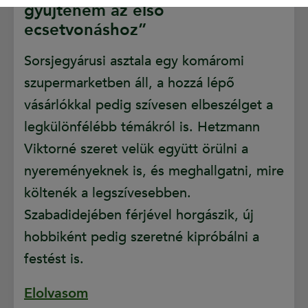
gyűjtenem az első
ecsetvonáshoz”
Sorsjegyárusi asztala egy komáromi
szupermarketben áll, a hozzá lépő
vásárlókkal pedig szívesen elbeszélget a
legkülönfélébb témákról is. Hetzmann
Viktorné szeret velük együtt örülni a
nyereményeknek is, és meghallgatni, mire
költenék a legszívesebben.
Szabadidejében férjével horgászik, új
hobbiként pedig szeretné kipróbálni a
festést is.
Elolvasom