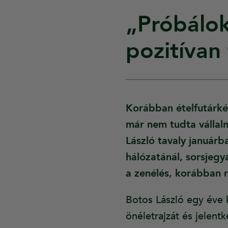
„Próbálok
pozitívan
Korábban ételfutárké
már nem tudta vállaln
László tavaly januárb
hálózatánál, sorsjegyá
a zenélés, korábban r
Botos László egy éve 
önéletrajzát és jelent