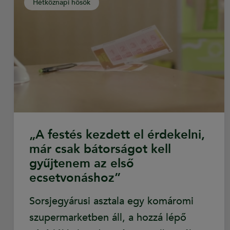
Hétköznapi hősök
„A festés kezdett el érdekelni,
már csak bátorságot kell
gyűjtenem az első
ecsetvonáshoz”
Sorsjegyárusi asztala egy komáromi
szupermarketben áll, a hozzá lépő