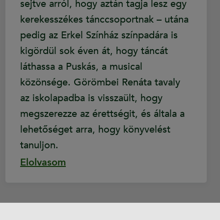
sejtve arról, hogy aztán tagja lesz egy
kerekesszékes tánccsoportnak – utána
pedig az Erkel Színház színpadára is
kigördül sok éven át, hogy táncát
láthassa a Puskás, a musical
közönsége. Görömbei Renáta tavaly
az iskolapadba is visszaült, hogy
megszerezze az érettségit, és általa a
lehetőséget arra, hogy könyvelést
tanuljon.
Elolvasom