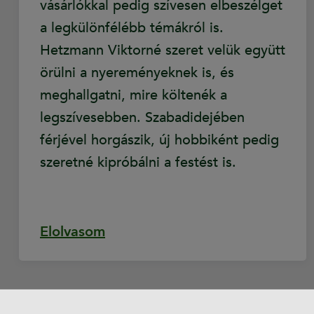
vásárlókkal pedig szívesen elbeszélget
a legkülönfélébb témákról is.
Hetzmann Viktorné szeret velük együtt
örülni a nyereményeknek is, és
meghallgatni, mire költenék a
legszívesebben. Szabadidejében
férjével horgászik, új hobbiként pedig
szeretné kipróbálni a festést is.
Elolvasom