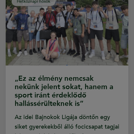
Hétköznapi hősök
„Ez az élmény nemcsak
nekünk jelent sokat, hanem a
sport iránt érdeklődő
hallássérülteknek is”
Az idei Bajnokok Ligája döntőn egy
siket gyerekekből álló focicsapat tagjai