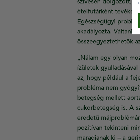
szívesen dolgozott, és
ételfutárként tevéken
Egészségügyi problémá
akadályozta. Váltania
összeegyeztethetők az
„Nálam egy olyan mozg
ízületek gyulladásáva
az, hogy például a fej
probléma nem gyógyíth
betegség mellett aor
cukorbetegség is. A s
eredetű májproblémám
pozitívan tekinteni mi
maradjanak ki – a geri