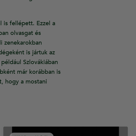
is fellépett. Ezzel a
ban olvasgat és
li zenekarokban
dégeként is jártuk az
 például Szlovákiában
ébként már korábban is
t, hogy a mostani