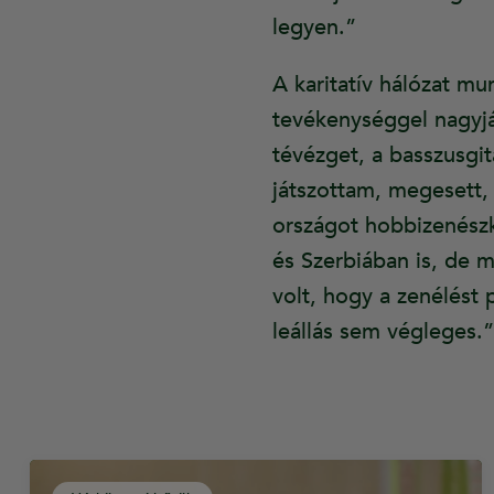
legyen.”
A karitatív hálózat mu
tevékenységgel nagyjá
tévézget, a basszusgi
játszottam, megesett, 
országot hobbizenészk
és Szerbiában is, de 
volt, hogy a zenélést 
leállás sem végleges.”