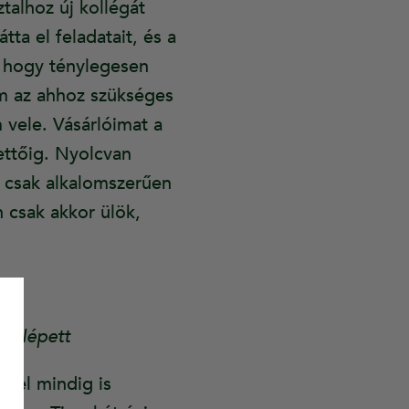
talhoz új kollégát
tta el feladatait, és a
, hogy ténylegesen
em az ahhoz szükséges
 vele. Vásárlóimat a
ettőig. Nyolcvan
k csak alkalomszerűen
 csak akkor ülök,
fellépett
kkel mindig is