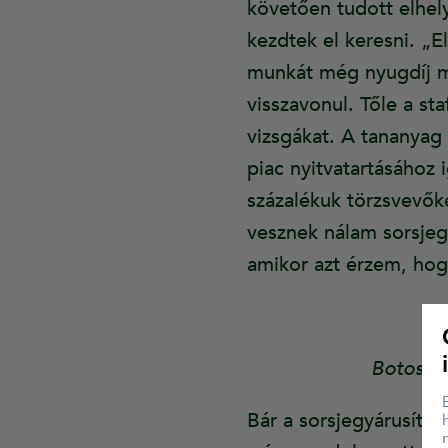
követően tudott elhely
kezdtek el keresni. „El
munkát még nyugdíj mel
visszavonul. Tőle a s
vizsgákat. A tananyag
piac nyitvatartásához 
százalékuk törzsvevők
vesznek nálam sorsjeg
amikor azt érzem, hog
Botos Lá
Bár a sorsjegyárusító