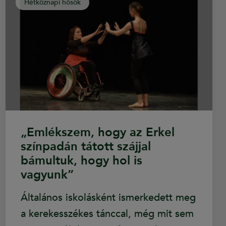
Hétköznapi hősök
„Emlékszem, hogy az Erkel
színpadán tátott szájjal
bámultuk, hogy hol is
vagyunk”
Általános iskolásként ismerkedett meg
a kerekesszékes tánccal, még mit sem