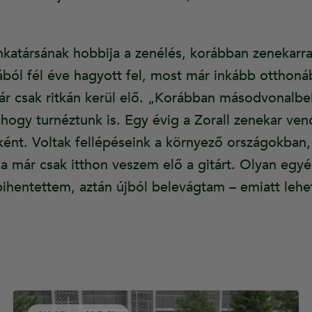
nkatársának hobbija a zenélés, korábban zenekarral 
ból fél éve hagyott fel, most már inkább otthoná
tár csak ritkán kerül elő. „Korábban másodvonalbe
hogy turnéztunk is. Egy évig a Zorall zenekar ven
ént. Voltak fellépéseink a környező országokban,
ma már csak itthon veszem elő a gitárt. Olyan egy
pihentettem, aztán újból belevágtam – emiatt lehe