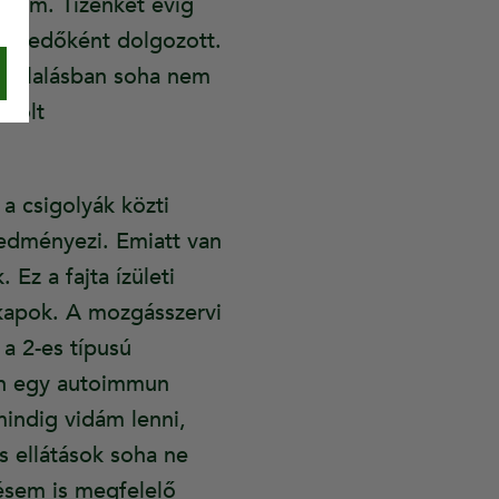
k sem. Tizenkét évig
beszedőként dolgozott.
avállalásban soha nem
 volt
 csigolyák közti
redményezi. Emiatt van
Ez a fajta ízületi
 kapok. A mozgásszervi
a 2-es típusú
an egy autoimmun
indig vidám lenni,
és ellátások soha ne
lésem is megfelelő