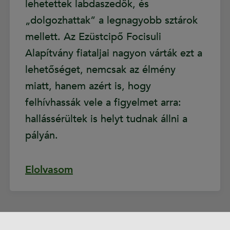
lehetettek labdaszedők, és
„dolgozhattak” a legnagyobb sztárok
mellett. Az Ezüstcipő Focisuli
Alapítvány fiataljai nagyon várták ezt a
lehetőséget, nemcsak az élmény
miatt, hanem azért is, hogy
felhívhassák vele a figyelmet arra:
hallássérültek is helyt tudnak állni a
pályán.
Elolvasom