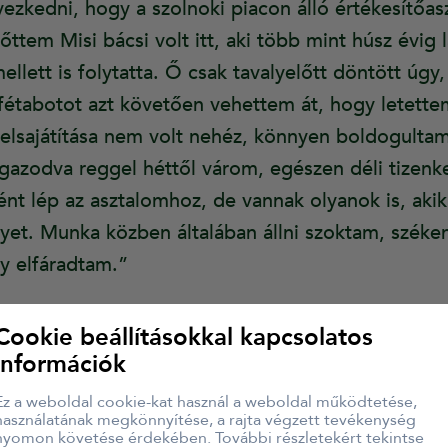
ezkedni, hogy a szolnoki piacon álló értékesítőasz
őttem Misi bácsi volt itt, aki több mint húsz évig lá
lett is folytatta. Ő csak tavalyelőtt döntött úgy
tafétabotot azt követően vehettem át, hogy letett
 elsajátítása nem volt nehéz, könnyen boldogultam
igazodva reggel héttől várom, egészen déli tizenk
ént lép az asztalomhoz, de vannak olyanok is, aki
yet. Munka közben általában állni szoktam, széken
y elfáradtam.”
Cookie beállításokkal kapcsolatos
információk
szlónak hobbija a zenélés, korábban zenekarral is 
Ez a weboldal cookie-kat használ a weboldal működtetése,
i munkakör Botos Lászlónak újdonság volt, embere
használatának megkönnyítése, a rajta végzett tevékenység
nyomon követése érdekében. További részletekért tekintse