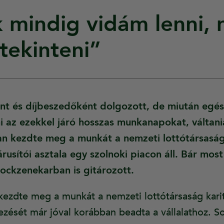
 mindig vidám lenni,
 tekinteni”
nt és díjbeszedőként dolgozott, de miután egés
i az ezekkel járó hosszas munkanapokat, váltania
an kezdte meg a munkát a nemzeti lottótársaság
rusítói asztala egy szolnoki piacon áll. Bár most
ockzenekarban is gitározott.
kezdte meg a munkát a nemzeti lottótársaság karit
kezését már jóval korábban beadta a vállalathoz. S