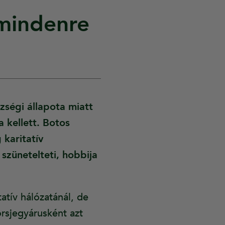
 mindenre
zségi állapota miatt
 kellett. Botos
 karitatív
 szünetelteti, hobbija
atív hálózatánál, de
orsjegyárusként azt