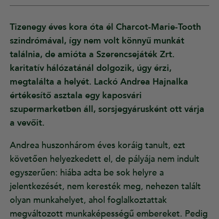
Tizenegy éves kora óta él Charcot-Marie-Tooth
szindrómával, így nem volt könnyű munkát
találnia, de amióta a Szerencsejáték Zrt.
karitatív hálózatánál dolgozik, úgy érzi,
megtalálta a helyét. Lackó Andrea Hajnalka
értékesítő asztala egy kaposvári
szupermarketben áll, sorsjegyárusként ott várja
a vevőit.
Andrea huszonhárom éves koráig tanult, ezt
követően helyezkedett el, de pályája nem indult
egyszerűen: hiába adta be sok helyre a
jelentkezését, nem keresték meg, nehezen talált
olyan munkahelyet, ahol foglalkoztattak
megváltozott munkaképességű embereket. Pedig