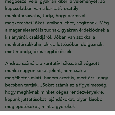
megbeszél vele, gyakran kikéri a véleményét. Jó
kapcsolatban van a karitatív osztály
munkatársaival is, tudja, hogy bármivel
megkeresheti őket, amiben lehet, segítenek. Még
a magánéletéről is tudnak, gyakran érdeklődnek a
kislányáról, családjáról. Jóban van azokkal a
munkatársakkal is, akik a lottózóban dolgoznak,
mint mondja, ők is segítőkészek.
Andrea számára a karitatív hálózatnál végzett
munka nagyon sokat jelent, nem csak a
megélhetés miatt, hanem azért is, mert érzi, nagy
becsben tartják. „Sokat számít az a figyelmesség,
hogy meghívnak minket céges rendezvényekre,
kapunk juttatásokat, ajándékokat, olyan kisebb
meglepetéseket, mint a gyerekek
mikuláscsomagja. Apró kedvesség, de