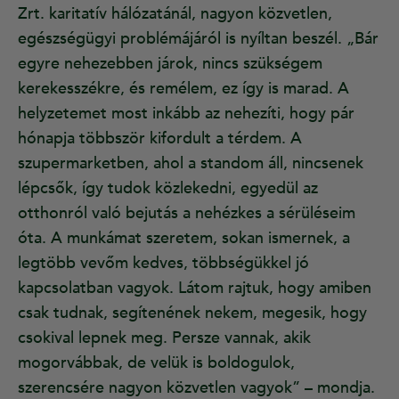
Zrt. karitatív hálózatánál, nagyon közvetlen,
egészségügyi problémájáról is nyíltan beszél. „Bár
egyre nehezebben járok, nincs szükségem
kerekesszékre, és remélem, ez így is marad. A
helyzetemet most inkább az nehezíti, hogy pár
hónapja többször kifordult a térdem. A
szupermarketben, ahol a standom áll, nincsenek
lépcsők, így tudok közlekedni, egyedül az
otthonról való bejutás a nehézkes a sérüléseim
óta. A munkámat szeretem, sokan ismernek, a
legtöbb vevőm kedves, többségükkel jó
kapcsolatban vagyok. Látom rajtuk, hogy amiben
csak tudnak, segítenének nekem, megesik, hogy
csokival lepnek meg. Persze vannak, akik
mogorvábbak, de velük is boldogulok,
szerencsére nagyon közvetlen vagyok” – mondja.