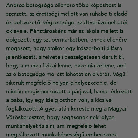
Andrea betegsége ellenére több képesítést is
szerzett, az érettségi mellett van ruhabolti eladó
és boltvezetői végzettsége, szoftverüzemeltetői
oklevele. Pénztárosként már az iskola mellett is
dolgozott egy szupermarketben, ennek ellenére
megesett, hogy amikor egy írószerbolti állásra
jelentkezett, a felvételi beszélgetésen derült ki,
hogy a munka fizikai lenne, pakolnia kellene, ami
az ő betegsége mellett lehetetlen elvárás. Végül
sikerült megfelelő helyen elhelyezkednie, de
miután megismerkedett a párjával, hamar érkezett
a baba, így egy ideig otthon volt, a kicsivel
foglalkozott. A gyes után kereste meg a Magyar
Vöröskeresztet, hogy segítsenek neki olyan
munkahelyet találni, ami megfelelő lehet
megváltozott munkaképességű embereknek.