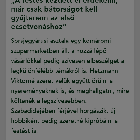
„A festés kezdett el érdekelni,
már csak bátorságot kell
gyűjtenem az első
ecsetvonáshoz”
Sorsjegyárusi asztala egy komáromi
szupermarketben áll, a hozzá lépő
vásárlókkal pedig szívesen elbeszélget a
legkülönfélébb témákról is. Hetzmann
Viktorné szeret velük együtt örülni a
nyereményeknek is, és meghallgatni, mire
költenék a legszívesebben.
Szabadidejében férjével horgászik, új
hobbiként pedig szeretné kipróbálni a
festést is.