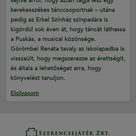
sejtve arról, hogy aztán tagja lesz egy
kerekesszékes tánccsoportnak – utána
pedig az Erkel Színház színpadára is
kigördül sok éven át, hogy táncát láthassa
a Puskás, a musical közönsége.
Görömbei Renáta tavaly az iskolapadba is
visszaült, hogy megszerezze az érettségit,
és általa a lehetőséget arra, hogy
könyvelést tanuljon.
Elolvasom