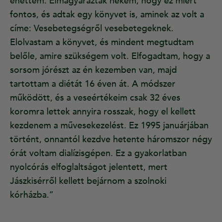
ehettem. Elmagyarázták nekem, hogy ez miért
fontos, és adtak egy könyvet is, aminek az volt a
címe: Vesebetegségről vesebetegeknek.
Elolvastam a könyvet, és mindent megtudtam
belőle, amire szükségem volt. Elfogadtam, hogy a
sorsom jórészt az én kezemben van, majd
tartottam a diétát 16 éven át. A módszer
működött, és a veseértékeim csak 32 éves
koromra lettek annyira rosszak, hogy el kellett
kezdenem a művesekezelést. Ez 1995 januárjában
történt, onnantól kezdve hetente háromszor négy
órát voltam dialízisgépen. Ez a gyakorlatban
nyolcórás elfoglaltságot jelentett, mert
Jászkisérről kellett bejárnom a szolnoki
kórházba.”