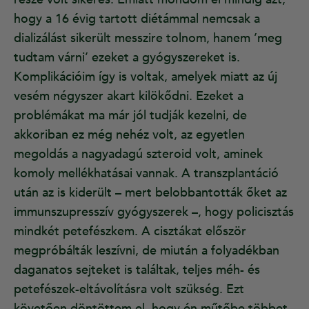
hogy a 16 évig tartott diétámmal nemcsak a
dializálást sikerült messzire tolnom, hanem ’meg
tudtam várni’ ezeket a gyógyszereket is.
Komplikációim így is voltak, amelyek miatt az új
vesém négyszer akart kilökődni. Ezeket a
problémákat ma már jól tudják kezelni, de
akkoriban ez még nehéz volt, az egyetlen
megoldás a nagyadagú szteroid volt, aminek
komoly mellékhatásai vannak. A transzplantáció
után az is kiderült – mert belobbantották őket az
immunszupresszív gyógyszerek –, hogy policisztás
mindkét petefészkem. A cisztákat először
megpróbálták leszívni, de miután a folyadékban
daganatos sejteket is találtak, teljes méh- és
petefészek-eltávolításra volt szükség. Ezt
követően döntöttem el, hogy én műtőbe többet