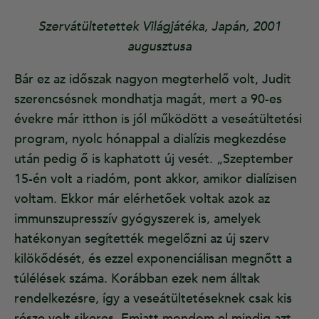
Szervátültetettek Világjátéka, Japán, 2001
augusztusa
Bár ez az időszak nagyon megterhelő volt, Judit
szerencsésnek mondhatja magát, mert a 90-es
évekre már itthon is jól működött a veseátültetési
program, nyolc hónappal a dialízis megkezdése
után pedig ő is kaphatott új vesét. „Szeptember
15-én volt a riadóm, pont akkor, amikor dialízisen
voltam. Ekkor már elérhetőek voltak azok az
immunszupresszív gyógyszerek is, amelyek
hatékonyan segítették megelőzni az új szerv
kilökődését, és ezzel exponenciálisan megnőtt a
túlélések száma. Korábban ezek nem álltak
rendelkezésre, így a veseátültetéseknek csak kis
része volt sikeres. Emiatt mondom el mindig azt,