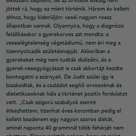
elkezdett bepisilni, de az orvosok sokáig nem
jöttek rá, hogy ez miért történik. Három év kellett
ahhoz, hogy kiderüljön: veséi nagyon rossz
állapotban vannak. Olyannyira, hogy a diagnózis
felállításakor a gyerekorvos azt mondta: a
veseelégtelenség végstádiumú, nem éri meg a
tizennyolcadik születésnapját. Akkoriban a
gyerekeket még nem tudták dializálni, és a
gyerek-vesegyógyászat is csak akkortájt kezdte
bontogatni a szárnyait. De Judit szülei így is
bizakodtak, és a családot segítő orvosoknak és
dietetikusoknak hála a történet pozitív fordulatot
vett. „Csak szigorú szabályok szerint
étkezhettem, tizenhat éves koromban pedig el
kellett kezdenem egy nagyon szoros diétát,
aminél naponta 40 grammnál több fehérjét nem