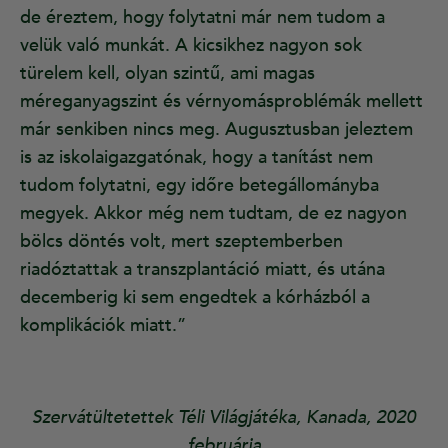
de éreztem, hogy folytatni már nem tudom a
velük való munkát. A kicsikhez nagyon sok
türelem kell, olyan szintű, ami magas
méreganyagszint és vérnyomásproblémák mellett
már senkiben nincs meg. Augusztusban jeleztem
is az iskolaigazgatónak, hogy a tanítást nem
tudom folytatni, egy időre betegállományba
megyek. Akkor még nem tudtam, de ez nagyon
bölcs döntés volt, mert szeptemberben
riadóztattak a transzplantáció miatt, és utána
decemberig ki sem engedtek a kórházból a
komplikációk miatt.”
Szervátültetettek Téli Világjátéka, Kanada, 2020
februárja