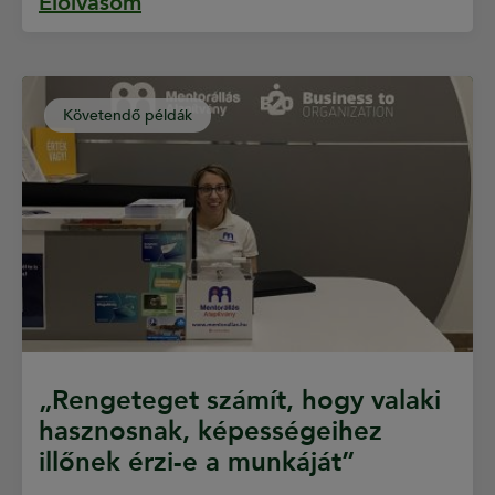
Elolvasom
Követendő példák
„Rengeteget számít, hogy valaki
hasznosnak, képességeihez
illőnek érzi-e a munkáját”