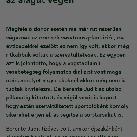
az alagút végén”
Megfelelő donor esetén ma már rutinszerűen
végeznek az orvosok vesetranszplantációt, de
évtizedekkel ezelőtt ez nem így volt, akkor még
ritkábbak voltak a szervátültetések. Ez egyben
azt is jelentette, hogy a végstádiumú
vesebetegség folyamatos dialízist vont maga
után, amelyet a gyerekeknél akkor még nem is
tudtak kivitelezni. De Berente Judit az utolsó
pillanatig kitartott, és végül vesét is kapott –
hogy aztán szervátültetett sportolóként komoly
sikereket érjen el, és segítse a sorstársakat is.
Berente Judit tízéves volt, amikor éjszakánként