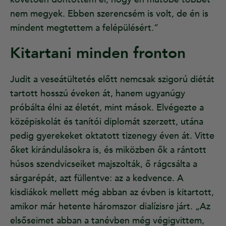
nem megyek. Ebben szerencsém is volt, de én is
mindent megtettem a felépülésért.”
Kitartani minden fronton
Judit a veseátültetés előtt nemcsak szigorú diétát
tartott hosszú éveken át, hanem ugyanúgy
próbálta élni az életét, mint mások. Elvégezte a
középiskolát és tanítói diplomát szerzett, utána
pedig gyerekeket oktatott tizenegy éven át. Vitte
őket kirándulásokra is, és miközben ők a rántott
húsos szendvicseiket majszolták, ő rágcsálta a
sárgarépát, azt füllentve: az a kedvence. A
kisdiákok mellett még abban az évben is kitartott,
amikor már hetente háromszor dialízisre járt. „Az
elsőseimet abban a tanévben még végigvittem,