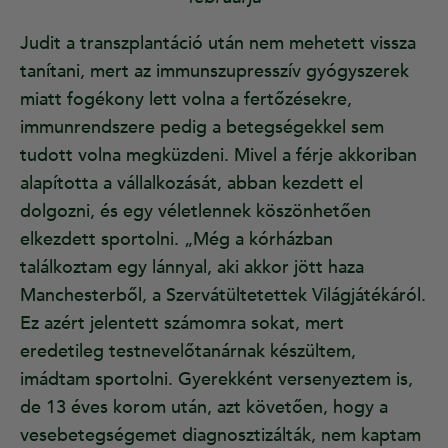
Judit a transzplantáció után nem mehetett vissza
tanítani, mert az immunszupresszív gyógyszerek
miatt fogékony lett volna a fertőzésekre,
immunrendszere pedig a betegségekkel sem
tudott volna megküzdeni. Mivel a férje akkoriban
alapította a vállalkozását, abban kezdett el
dolgozni, és egy véletlennek köszönhetően
elkezdett sportolni. „Még a kórházban
találkoztam egy lánnyal, aki akkor jött haza
Manchesterből, a Szervátültetettek Világjátékáról.
Ez azért jelentett számomra sokat, mert
eredetileg testnevelőtanárnak készültem,
imádtam sportolni. Gyerekként versenyeztem is,
de 13 éves korom után, azt követően, hogy a
vesebetegségemet diagnosztizálták, nem kaptam