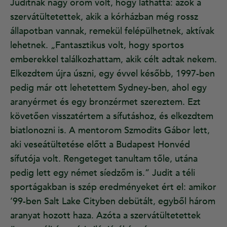
Juditnak nagy öröm volt, hogy láthatta: azok a
szervátültetettek, akik a kórházban még rossz
állapotban vannak, remekül felépülhetnek, aktívak
lehetnek. „Fantasztikus volt, hogy sportos
emberekkel találkozhattam, akik célt adtak nekem.
Elkezdtem újra úszni, egy évvel később, 1997-ben
pedig már ott lehetettem Sydney-ben, ahol egy
aranyérmet és egy bronzérmet szereztem. Ezt
követően visszatértem a sífutáshoz, és elkezdtem
biatlonozni is. A mentorom Szmodits Gábor lett,
aki veseátültetése előtt a Budapest Honvéd
sífutója volt. Rengeteget tanultam tőle, utána
pedig lett egy német síedzőm is.” Judit a téli
sportágakban is szép eredményeket ért el: amikor
’99-ben Salt Lake Cityben debütált, egyből három
aranyat hozott haza. Azóta a szervátültetettek