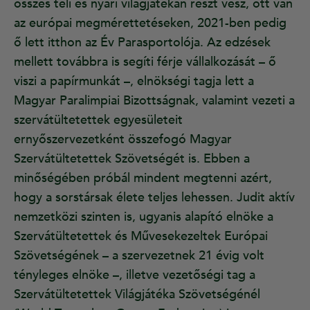
összes téli és nyári világjátékán részt vesz, ott van
az európai megmérettetéseken, 2021-ben pedig
ő lett itthon az Év Parasportolója. Az edzések
mellett továbbra is segíti férje vállalkozását – ő
viszi a papírmunkát –, elnökségi tagja lett a
Magyar Paralimpiai Bizottságnak, valamint vezeti a
szervátültetettek egyesületeit
ernyőszervezetként összefogó Magyar
Szervátültetettek Szövetségét is. Ebben a
minőségében próbál mindent megtenni azért,
hogy a sorstársak élete teljes lehessen. Judit aktív
nemzetközi szinten is, ugyanis alapító elnöke a
Szervátültetettek és Művesekezeltek Európai
Szövetségének – a szervezetnek 21 évig volt
tényleges elnöke –, illetve vezetőségi tag a
Szervátültetettek Világjátéka Szövetségénél