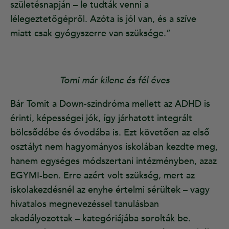
születésnapján – le tudták venni a
lélegeztetőgépről. Azóta is jól van, és a szíve
miatt csak gyógyszerre van szüksége.”
Tomi már kilenc és fél éves
Bár Tomit a Down-szindróma mellett az ADHD is
érinti, képességei jók, így járhatott integrált
bölcsődébe és óvodába is. Ezt követően az első
osztályt nem hagyományos iskolában kezdte meg,
hanem egységes módszertani intézményben, azaz
EGYMI-ben. Erre azért volt szükség, mert az
iskolakezdésnél az enyhe értelmi sérültek – vagy
hivatalos megnevezéssel tanulásban
akadályozottak – kategóriájába sorolták be.