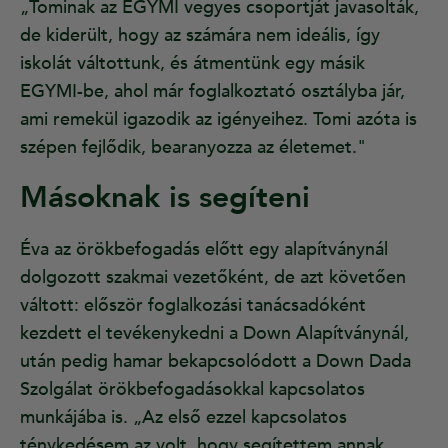
„Tominak az EGYMI vegyes csoportját javasolták,
de kiderült, hogy az számára nem ideális, így
iskolát váltottunk, és átmentünk egy másik
EGYMI-be, ahol már foglalkoztató osztályba jár,
ami remekül igazodik az igényeihez. Tomi azóta is
szépen fejlődik, bearanyozza az életemet."
Másoknak is segíteni
Éva az örökbefogadás előtt egy alapítványnál
dolgozott szakmai vezetőként, de azt követően
váltott: először foglalkozási tanácsadóként
kezdett el tevékenykedni a Down Alapítványnál,
után pedig hamar bekapcsolódott a Down Dada
Szolgálat örökbefogadásokkal kapcsolatos
munkájába is. „Az első ezzel kapcsolatos
ténykedésem az volt, hogy segítettem annak