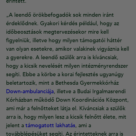
érintett.
„A leendő örökbefogadók sok minden iránt
érdeklődnek. Gyakori kérdés például, hogy az
időbeosztások megtervezésekor mire kell
figyelniük, illetve hogy milyen támogatói háttér
van olyan esetekre, amikor valakinek vigyáznia kell
a gyerekre. A leendő szülők arra is kíváncsiak,
hogy a kicsik nevelését milyen intézményrendszer
segíti. Ebbe a körbe a korai fejlesztés ugyanúgy
beletartozik, mint a Bethesda Gyermekkórház
Down-ambulanciája
, illetve a Budai Irgalmasrendi
Kórházban működő Down Koordinációs Központ,
ami már a felnőtteket látja el. Kíváncsiak a szülők
arra is, hogy milyen lesz a kicsik felnőtt élete, mit
jelent a
támogatott lakhatás
, ami a
továbblépésüket segíti. Az érintetteknek arra is