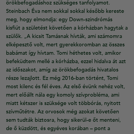
örökbefogadáshoz szükséges tanfolyamot.
Steinbach Éva nem sokkal sokkal később kereste
meg, hogy elmondja: egy Down-szindrómás
kisfiút a születést követően a kórházban hagytak a
szülők. „A kicsit Tamásnak hívták, ami számomra
elképesztő volt, mert gyerekkoromban az összes
babámat így hívtam. Tomi héthetes volt, amikor
befeküdtem mellé a kórházba, ezzel hidalva át azt
az időszakot, amíg az örökbefogadás hivatalos
része lezajlott. Ez még 2016-ban történt, Tomi
most kilenc és fél éves. Az első évünk nehéz volt,
mert előállt nála egy komoly szívprobléma, ami
miatt kétszer is szüksége volt többórás, nyitott
szívműtétre. Az orvosok még azokat követően
sem tudták biztosra, hogy sikerül-e őt menteni,
de ő küzdött, és egyéves korában – pont a