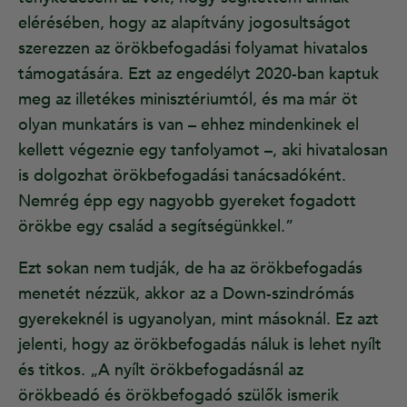
elérésében, hogy az alapítvány jogosultságot
szerezzen az örökbefogadási folyamat hivatalos
támogatására. Ezt az engedélyt 2020-ban kaptuk
meg az illetékes minisztériumtól, és ma már öt
olyan munkatárs is van – ehhez mindenkinek el
kellett végeznie egy tanfolyamot –, aki hivatalosan
is dolgozhat örökbefogadási tanácsadóként.
Nemrég épp egy nagyobb gyereket fogadott
örökbe egy család a segítségünkkel.”
Ezt sokan nem tudják, de ha az örökbefogadás
menetét nézzük, akkor az a Down-szindrómás
gyerekeknél is ugyanolyan, mint másoknál. Ez azt
jelenti, hogy az örökbefogadás náluk is lehet nyílt
és titkos. „A nyílt örökbefogadásnál az
örökbeadó és örökbefogadó szülők ismerik