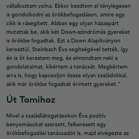
vállalkoztam volna. Ekkor kezdtem el ténylegesen
is gondolkodni az örökbefogadáson, amire egy
cikk is rásegített. Abban egy olyan házaspárt
mutattak be, akik két Down-szindrómás gyereket
is örökbe fogadtak. Ezt a Down Alapítványon
keresztül, Steinbach Éva segítségével tették, így
én is őt kerestem meg, és elmondtam neki a
gondolataimat, kikértem a tanácsát. Megkértem
arra is, hogy kapcsoljon össze olyan családokkal,
akik már örökbe fogadtak érintett gyereket.”
Út Tomihoz
Mivel a családlátogatásokon Éva pozitív
benyomásokat szerzett, felkeresett egy
örökbefogadási tanácsadót is, majd elvégezte az