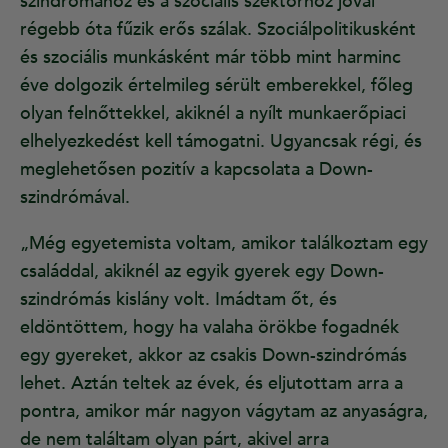
szindrómához és a szociális szektorhoz jóval
régebb óta fűzik erős szálak. Szociálpolitikusként
és szociális munkásként már több mint harminc
éve dolgozik értelmileg sérült emberekkel, főleg
olyan felnőttekkel, akiknél a nyílt munkaerőpiaci
elhelyezkedést kell támogatni. Ugyancsak régi, és
meglehetősen pozitív a kapcsolata a Down-
szindrómával.
„Még egyetemista voltam, amikor találkoztam egy
családdal, akiknél az egyik gyerek egy Down-
szindrómás kislány volt. Imádtam őt, és
eldöntöttem, hogy ha valaha örökbe fogadnék
egy gyereket, akkor az csakis Down-szindrómás
lehet. Aztán teltek az évek, és eljutottam arra a
pontra, amikor már nagyon vágytam az anyaságra,
de nem találtam olyan párt, akivel arra