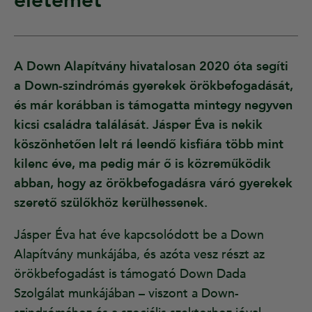
életemet”
A Down Alapítvány hivatalosan 2020 óta segíti
a Down-szindrómás gyerekek örökbefogadását,
és már korábban is támogatta mintegy negyven
kicsi családra találását. Jásper Éva is nekik
köszönhetően lelt rá leendő kisfiára több mint
kilenc éve, ma pedig már ő is közreműködik
abban, hogy az örökbefogadásra váró gyerekek
szerető szülőkhöz kerülhessenek.
Jásper Éva hat éve kapcsolódott be a Down
Alapítvány munkájába, és azóta vesz részt az
örökbefogadást is támogató Down Dada
Szolgálat munkájában – viszont a Down-