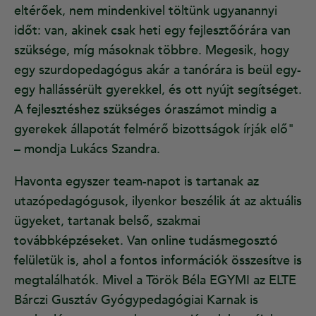
eltérőek, nem mindenkivel töltünk ugyanannyi
időt: van, akinek csak heti egy fejlesztőórára van
szüksége, míg másoknak többre. Megesik, hogy
egy szurdopedagógus akár a tanórára is beül egy-
egy hallássérült gyerekkel, és ott nyújt segítséget.
A fejlesztéshez szükséges óraszámot mindig a
gyerekek állapotát felmérő bizottságok írják elő"
– mondja Lukács Szandra.
Havonta egyszer team-napot is tartanak az
utazópedagógusok, ilyenkor beszélik át az aktuális
ügyeket, tartanak belső, szakmai
továbbképzéseket. Van online tudásmegosztó
felületük is, ahol a fontos információk összesítve is
megtalálhatók. Mivel a Török Béla EGYMI az ELTE
Bárczi Gusztáv Gyógypedagógiai Karnak is