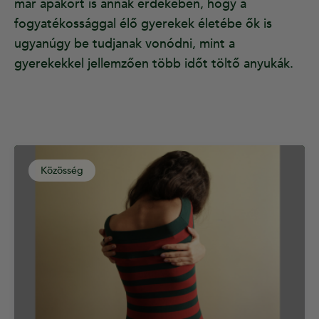
már apakört is annak érdekében, hogy a
fogyatékossággal élő gyerekek életébe ők is
ugyanúgy be tudjanak vonódni, mint a
gyerekekkel jellemzően több időt töltő anyukák.
Közösség