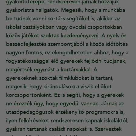
gyakorlóterepe, rendszeresen járnak hozzájuk
gyakorlatra hallgatók. Megesik, hogy a munkába
be tudnak vonni kortárs segítőkel is, akikkel az
iskolai osztályokban vagy óvodai csoportokban
közös játékot szoktak kezdeményezni. A nyelv és
beszédfejlesztés szempontjából a közös időtöltés
nagyon fontos, ez elengedhetetlen ahhoz, hogy a
fogyatékossággal élő gyerekek fejlődni tudjanak,
megértsék egymást a kortársakkal. A
gyerekeknek szoktak filmklubokat is tartani,
megesik, hogy kirándulásokra viszik el őket
korcsoportonként. Ez is segíti, hogy a gyerekek
ne érezzék úgy, hogy egyedül vannak. Járnak az
utazópedagógusok érzékenyítő programokra is,
ilyen felkéréseket rendszeresen kapnak iskoláktól,
gyakran tartanak családi napokat is. Szerveztek