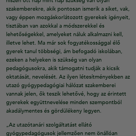
hiszen ott nap mint nap szükség van olyan
szakemberekre, akik pontosan ismerik a siket, vak,
vagy éppen mozgáskorlátozott gyerekek igényeit,
tisztában van azokkal a módszerekkel és
lehetőségekkel, amelyeket náluk alkalmazni kell,
illetve lehet. Ma már sok fogyatékossággal élő
gyerek tanul többségi, ám befogadó iskolában,
ezeken a helyeken is szükség van olyan
pedagógusokra, akik támogatni tudják a kicsik
oktatását, nevelését. Az ilyen létesítményekben az
utazó gyógypedagógiai hálózat szakemberei
vannak jelen, ők teszik lehetővé, hogy az érintett
gyerekek együttnevelése minden szempontból
akadálymentes és gördülékeny legyen.
„Az utazótanári szolgáltatást ellátó
gyógypedagógusok jellemzően nem önállóan