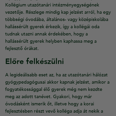
Kollégium utazótanári intézményegységének
vezetője. Részlege mindig kap jelzést arról, ha egy
többségi óvodába, általános- vagy középiskolába
hallássérült gyerek érkezik, így a kollégái oda
tudnak utazni annak érdekében, hogy a
hallássérült gyerek helyben kaphassa meg a
fejlesztő órákat.
Előre felkészülni
A legideálisabb eset az, ha az utazótanári hálózat
gyógypedagógusai akkor kapnak jelzést, amikor a
fogyatékossággal élő gyerek még nem kezdte
meg az adott tanévet. Gyakori, hogy már
óvodásként ismerik őt, illetve hogy a korai
fejlesztésben részt vevő kolléga adja át nekik a