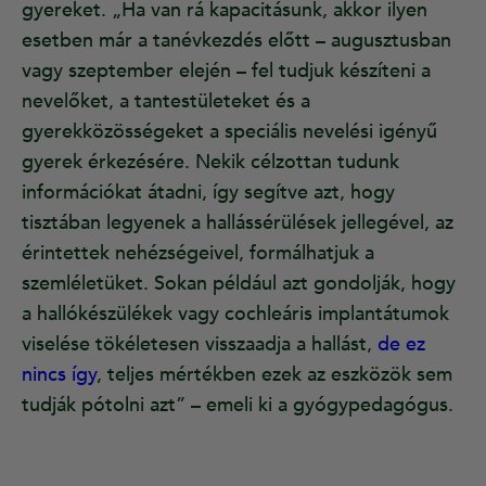
gyereket. „Ha van rá kapacitásunk, akkor ilyen
esetben már a tanévkezdés előtt – augusztusban
vagy szeptember elején – fel tudjuk készíteni a
nevelőket, a tantestületeket és a
gyerekközösségeket a speciális nevelési igényű
gyerek érkezésére. Nekik célzottan tudunk
információkat átadni, így segítve azt, hogy
tisztában legyenek a hallássérülések jellegével, az
érintettek nehézségeivel, formálhatjuk a
szemléletüket. Sokan például azt gondolják, hogy
a hallókészülékek vagy cochleáris implantátumok
viselése tökéletesen visszaadja a hallást,
de ez
nincs így
, teljes mértékben ezek az eszközök sem
tudják pótolni azt” – emeli ki a gyógypedagógus.