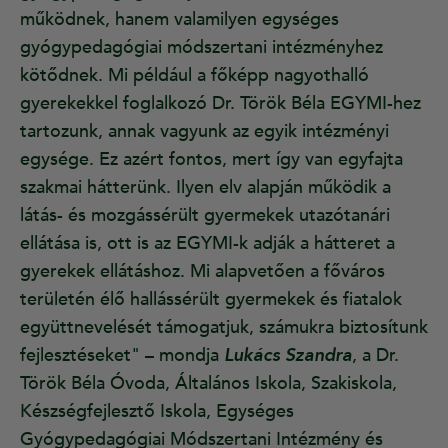
működnek, hanem valamilyen egységes
gyógypedagógiai módszertani intézményhez
kötődnek. Mi például a főképp nagyothalló
gyerekekkel foglalkozó Dr. Török Béla EGYMI-hez
tartozunk, annak vagyunk az egyik intézményi
egysége. Ez azért fontos, mert így van egyfajta
szakmai hátterünk. Ilyen elv alapján működik a
látás- és mozgássérült gyermekek utazótanári
ellátása is, ott is az EGYMI-k adják a hátteret a
gyerekek ellátáshoz. Mi alapvetően a főváros
területén élő hallássérült gyermekek és fiatalok
együttnevelését támogatjuk, számukra biztosítunk
fejlesztéseket" – mondja
Lukács Szandra
, a Dr.
Török Béla Óvoda, Általános Iskola, Szakiskola,
Készségfejlesztő Iskola, Egységes
Gyógypedagógiai Módszertani Intézmény és