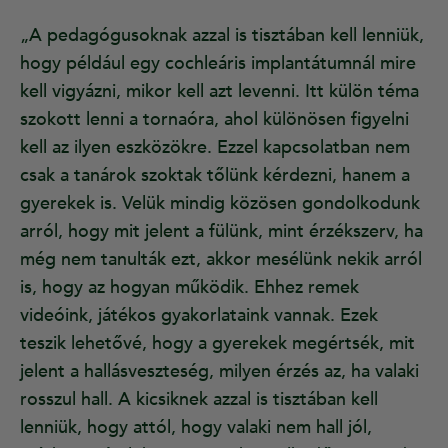
„A pedagógusoknak azzal is tisztában kell lenniük,
hogy például egy cochleáris implantátumnál mire
kell vigyázni, mikor kell azt levenni. Itt külön téma
szokott lenni a tornaóra, ahol különösen figyelni
kell az ilyen eszközökre. Ezzel kapcsolatban nem
csak a tanárok szoktak tőlünk kérdezni, hanem a
gyerekek is. Velük mindig közösen gondolkodunk
arról, hogy mit jelent a fülünk, mint érzékszerv, ha
még nem tanulták ezt, akkor mesélünk nekik arról
is, hogy az hogyan működik. Ehhez remek
videóink, játékos gyakorlataink vannak. Ezek
teszik lehetővé, hogy a gyerekek megértsék, mit
jelent a hallásveszteség, milyen érzés az, ha valaki
rosszul hall. A kicsiknek azzal is tisztában kell
lenniük, hogy attól, hogy valaki nem hall jól,