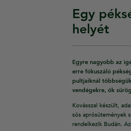
Egy péksé
helyét
Egyre nagyobb az igé
erre fókuszáló pékség
pultjaiknál többség
vendégekre, ők sürög
Kovásszal készült, ad
sós aprósütemények s
rendelkezik Budán. Az