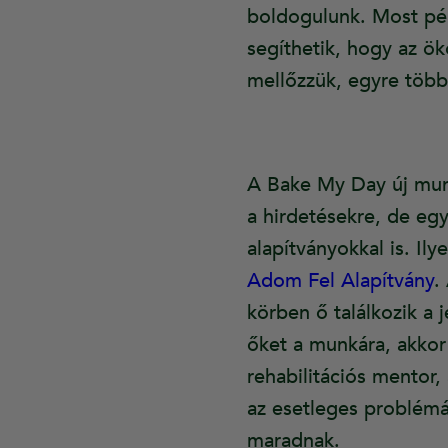
boldogulunk. Most pél
segíthetik, hogy az ö
mellőzzük, egyre több
A Bake My Day új munk
a hirdetésekre, de eg
alapítványokkal is. Il
Adom Fel Alapítvány
.
körben ő találkozik a 
őket a munkára, akkor 
rehabilitációs mentor,
az esetleges problém
maradnak.