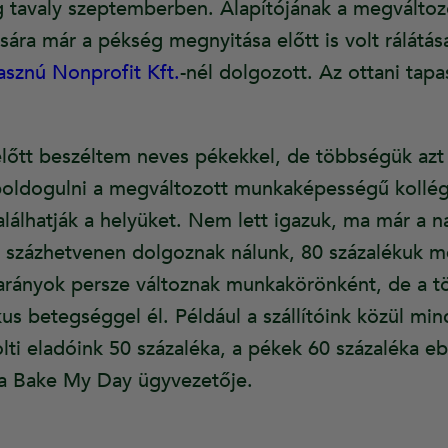
dig tavaly szeptemberben. Alapítójának a megvált
ára már a pékség megnyitása előtt is volt rálátás
znú Nonprofit Kft.
-nél dolgozott. Az ottani tapa
előtt beszéltem neves pékekkel, de többségük azt
boldogulni a megváltozott munkaképességű kollég
lálhatják a helyüket. Nem lett igazuk, ma már a 
 százhetvenen dolgoznak nálunk, 80 százalékuk m
rányok persze változnak munkakörönként, de a t
us betegséggel él. Például a szállítóink közül mi
ti eladóink 50 százaléka, a pékek 60 százaléka eb
 a Bake My Day ügyvezetője.