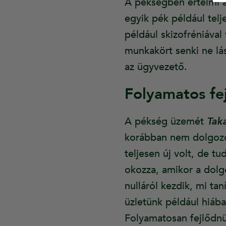
A pékségben értelmi ak
egyik pék például telj
például skizofréniáva
munkakört senki ne lás
az ügyvezető.
Folyamatos fe
A pékség üzemét
Tak
korábban nem dolgozo
teljesen új volt, de 
okozza, amikor a dolgo
nulláról kezdik, mi ta
üzletünk például hiába
Folyamatosan fejlődnü