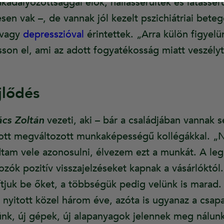
adályozottsággal élők, hallássérültek és látássérü
esen vak –, de vannak jól kezelt pszichiátriai beteg
l vagy
depresszióval
érintettek. „Arra külön figyel
son el, ami az adott fogyatékosság miatt veszélyt 
jlődés
ács Zoltán
vezeti, aki – bár a családjában vannak 
tt megváltozott munkaképességű kollégákkal. „N
tudtam vele azonosulni, élvezem ezt a munkát. A l
zók pozitív visszajelzéseket kapnak a vásárlóktól
nítjuk be őket, a többségük pedig velünk is marad
 nyitott közel három éve, azóta is ugyanaz a csapa
nk, új gépek, új alapanyagok jelennek meg nálun