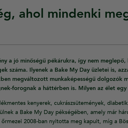
g, ahol mindenki megt
ny a jó minőségű pékárukra, így nem meglepő, 
ek száma. Ilyenek a Bake My Day üzletei is, azz
ükben megváltozott munkaképességű dolgozók 
nek-forognak a háttérben is. Milyen az élet egy
alékmentes kenyerek, cukrászsütemények, diabeti
ülnek a Bake My Day pékségében, amely már három
 őrmezei 2008-ban nyitotta meg kapuit, míg a Bös