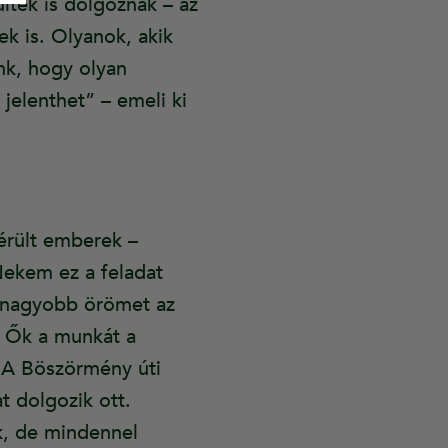
ltek is dolgoznak – az
ek is. Olyanok, akik
ünk, hogy olyan
jelenthet” – emeli ki
sérült emberek –
ekem ez a feladat
egnagyobb örömet az
. Ők a munkát a
. A Böszörmény úti
t dolgozik ott.
k, de mindennel