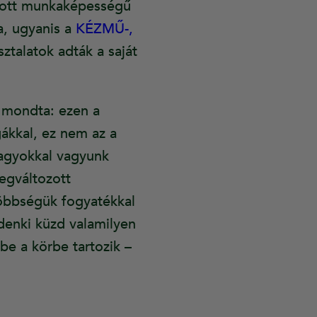
ozott munkaképességű
a, ugyanis a
KÉZMŰ-,
sztalatok adták a saját
 mondta: ezen a
ákkal, ez nem az a
nagyokkal vagyunk
egváltozott
öbbségük fogyatékkal
ndenki küzd valamilyen
be a körbe tartozik –