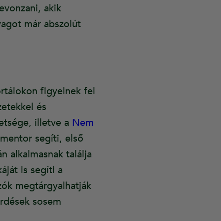
evonzani, akik
yagot már abszolút
rtálokon figyelnek fel
etekkel és
etsége, illetve a
Nem
 mentor segíti, első
n alkalmasnak találja
ját is segíti a
ozók megtárgyalhatják
érdések sosem