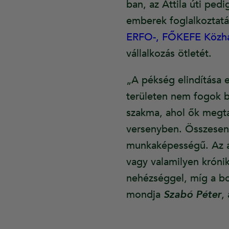
ban, az Attila úti pe
emberek foglalkoztatás
ERFO-, FŐKEFE Közhas
vállalkozás ötletét.
„A pékség elindítása 
területen nem fogok 
szakma, ahol ők megta
versenyben. Összesen
munkaképességű. Az a
vagy valamilyen krónik
nehézséggel, míg a bol
mondja
Szabó Péter
,