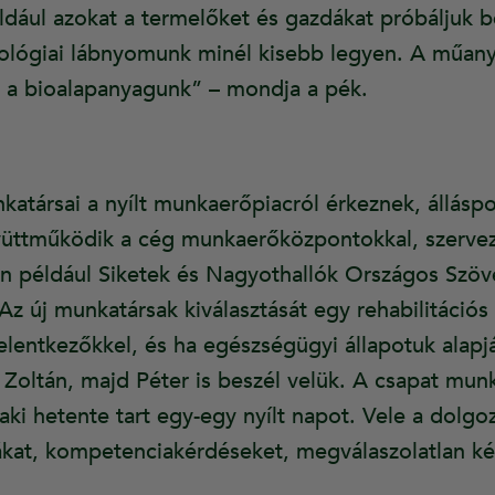
dául azokat a termelőket és gazdákat próbáljuk b
kológiai lábnyomunk minél kisebb legyen. A műan
 a bioalapanyagunk” – mondja a pék.
atársai a nyílt munkaerőpiacról érkeznek, álláspo
yüttműködik a cég munkaerőközpontokkal, szervez
yen például Siketek és Nagyothallók Országos Szöv
 Az új munkatársak kiválasztását egy rehabilitációs
jelentkezőkkel, és ha egészségügyi állapotuk alapjá
Zoltán, majd Péter is beszél velük. A csapat munká
 aki hetente tart egy-egy nyílt napot. Vele a dolg
ákat, kompetenciakérdéseket, megválaszolatlan k