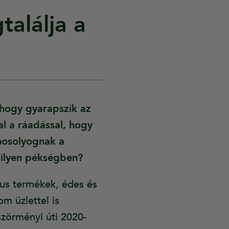
alálja a
hogy gyarapszik az
al a ráadással, hogy
mosolyognak a
 ilyen pékségben?
kus termékek, édes és
 üzlettel is
zörményi úti 2020-